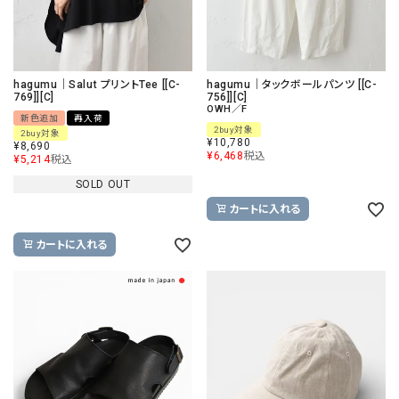
hagumu｜Salut プリントTee [[C-
hagumu｜タックボールパンツ [[C-
769]][C]
756]][C]
OWH／F
新色追加
再入荷
2buy対象
2buy対象
¥
10,780
¥
8,690
¥
6,468
税込
¥
5,214
税込
SOLD OUT
カートに入れる
カートに入れる