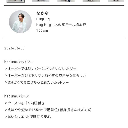
なかな
HugHug
Hug Hug 木の葉モール橋本店
155cm
2026/06/03
hagumuカットソー

⚪︎オーバーで体型カバーにバッチリなカットソー

⚪︎オーバーだけどドルマン袖や首の空きが女性らしい

⚪︎柔らかくて夏にダルっと着たいカットソー

hagumuパンツ

⚪︎ウエスト総ゴム内紐付き

⚪︎丈はやや短めで155cmで足首位（低身長さんオススメ）

⚪︎丸いシルエットで腰回り安心
