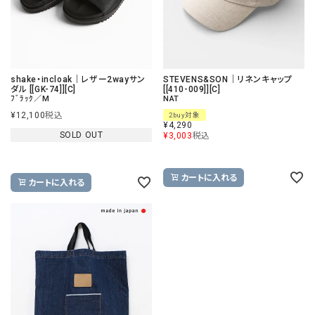
shake・incloak｜レザー2wayサン
STEVENS&SON｜リネンキャップ
ダル [[GK-74]][C]
[[410-009]][C]
ﾌﾞﾗｯｸ／M
NAT
¥
12,100
税込
2buy対象
¥
4,290
SOLD OUT
¥
3,003
税込
カートに入れる
カートに入れる