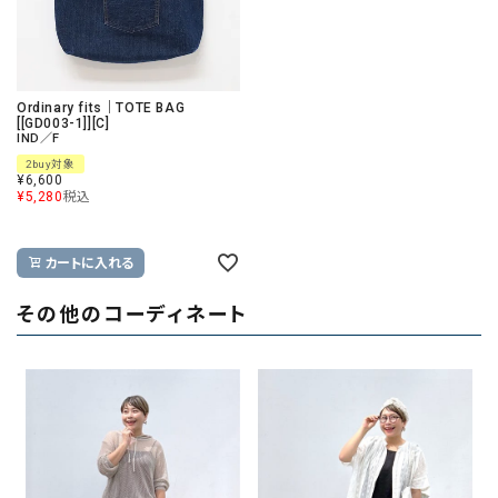
Ordinary fits｜TOTE BAG
[[GD003-1]][C]
IND／F
2buy対象
¥
6,600
¥
5,280
税込
カートに入れる
その他のコーディネート