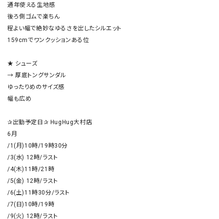
通年使える生地感

後ろ側ゴムで楽ちん

程よい幅で絶妙なゆるさを出したシルエット

159cmでワンクッションある位

★ シューズ

→ 厚底トングサンダル

ゆったりめのサイズ感

幅も広め

✰出勤予定日✰ HugHug大村店

6月

/1(月)10時/19時30分

/3(水) 12時/ラスト

/4(木)11時/21時

/5(金) 12時/ラスト

/6(土)11時30分/ラスト

/7(日)10時/19時

/9(火) 12時/ラスト
