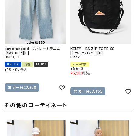
day standard｜ストレートデニム
KELTY｜ES ZIP TOTE XS
[[day-007]][D]
[[3259271226]][C]
USED／1
Black
UNISEX
定番
MEN'S
2buy対象
¥
6,600
¥
10,780
税込
¥
5,280
税込
カートに入れる
カートに入れる
その他のコーディネート