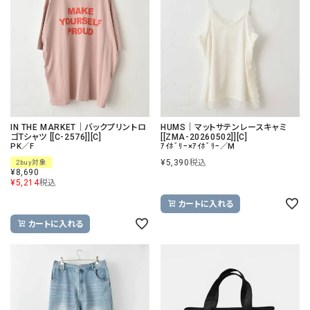
IN THE MARKET｜バックプリントロ
HUMS｜マットサテンレースキャミ
ゴTシャツ [[C-2576]][C]
[[ZMA-20260502]][C]
PK／F
ｱｲﾎﾞﾘｰ×ｱｲﾎﾞﾘｰ／M
¥
5,390
税込
2buy対象
¥
8,690
¥
5,214
税込
カートに入れる
カートに入れる