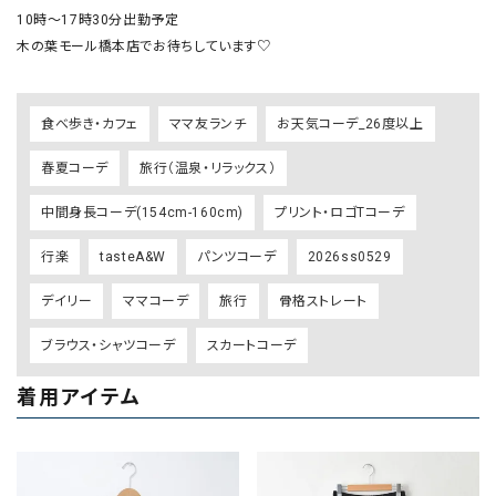
10時〜17時30分出勤予定

木の葉モール橋本店でお待ちしています♡
食べ歩き・カフェ
ママ友ランチ
お天気コーデ_26度以上
春夏コーデ
旅行（温泉・リラックス）
中間身長コーデ(154cm-160cm)
プリント・ロゴTコーデ
行楽
tasteA&W
パンツコーデ
2026ss0529
デイリー
ママコーデ
旅行
骨格ストレート
ブラウス・シャツコーデ
スカートコーデ
着用アイテム