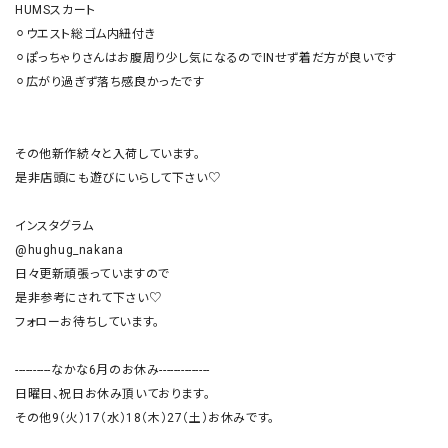
HUMSスカート

⚪︎ウエスト総ゴム内紐付き

⚪︎ぽっちゃりさんはお腹周り少し気になるのでINせず着だ方が良いです

⚪︎広がり過ぎず落ち感良かったです

その他新作続々と入荷しています。

是非店頭にも遊びにいらして下さい♡

インスタグラム

@hughug_nakana

日々更新頑張っていますので

是非参考にされて下さい♡

フォローお待ちしています。

----------なかな6月のお休み--------------

日曜日、祝日お休み頂いております。

その他9（火）17（水）18（木）27（土）お休みです。
