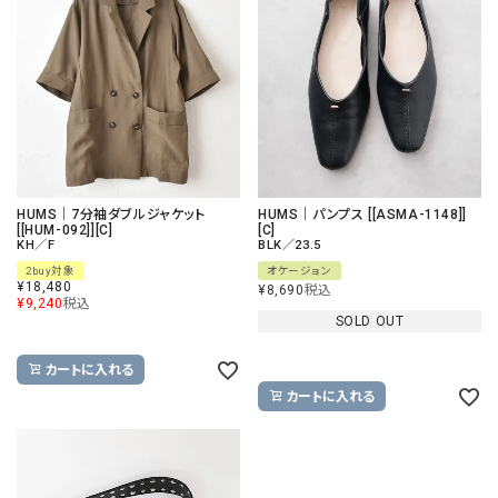
HUMS｜7分袖ダブルジャケット
HUMS｜パンプス [[ASMA-1148]]
[[HUM-092]][C]
[C]
KH／F
BLK／23.5
2buy対象
オケージョン
¥
18,480
¥
8,690
税込
¥
9,240
税込
SOLD OUT
カートに入れる
カートに入れる