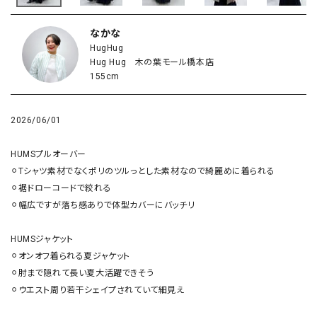
なかな
HugHug
Hug Hug 木の葉モール橋本店
155cm
2026/06/01
HUMSプルオーバー

⚪︎Tシャツ素材でなくポリのツルっとした素材なので綺麗めに着られる

⚪︎裾ドローコードで絞れる

⚪︎幅広ですが落ち感ありで体型カバーにバッチリ

HUMSジャケット

⚪︎オンオフ着られる夏ジャケット

⚪︎肘まで隠れて長い夏大活躍できそう

⚪︎ウエスト周り若干シェイプされていて細見え
