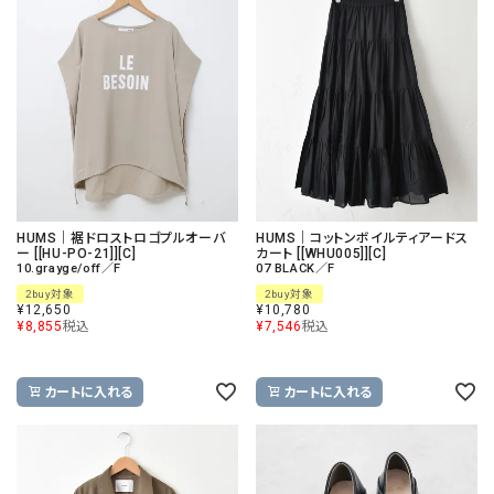
HUMS｜裾ドロストロゴプルオーバ
HUMS｜コットンボイルティアードス
ー [[HU-PO-21]][C]
カート [[WHU005]][C]
10.grayge/off／F
07 BLACK／F
2buy対象
2buy対象
¥
12,650
¥
10,780
¥
8,855
税込
¥
7,546
税込
カートに入れる
カートに入れる