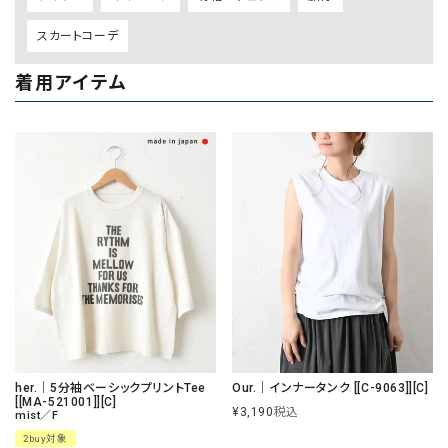
スカートコーデ
着用アイテム
her.｜5分袖ベーシックプリントTee
Our.｜インナータンク [[C-9063]][C]
[[MA-521001]][C]
¥
3,190
税込
mist／F
2buy対象