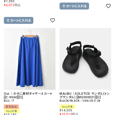
¥
7,590
¥
6,072
税込
カートに入れる
カートに入れる
Our.｜かのこ素材ギャザースカート
MALIBU｜SOLSTICE サンダル(トン
[[C-9060]][C]
グサンダル) [[MS090001]][C]
BLU／F
BLACK/BLACK／US6/23.5-24
新色追加
2buy対象
¥
14,300
2buy対象
¥
10,010
税込
¥
15,180