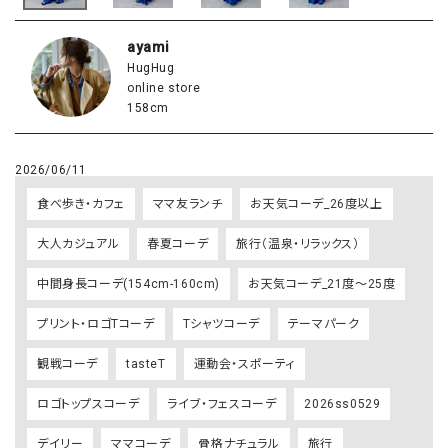
ayami
HugHug
online store
158cm
2026/06/11
食べ歩き・カフェ
ママ友ランチ
お天気コーデ_26度以上
大人カジュアル
春夏コーデ
旅行（温泉・リラックス）
中間身長コーデ(154cm-160cm)
お天気コーデ_21度～25度
プリント・ロゴTコーデ
Tシャツコーデ
テーマパーク
観戦コーデ
tasteT
運動会・スポーティ
ロゴトップスコーデ
ライブ・フェスコーデ
2026ss0529
デイリー
ママコーデ
骨格ナチュラル
旅行