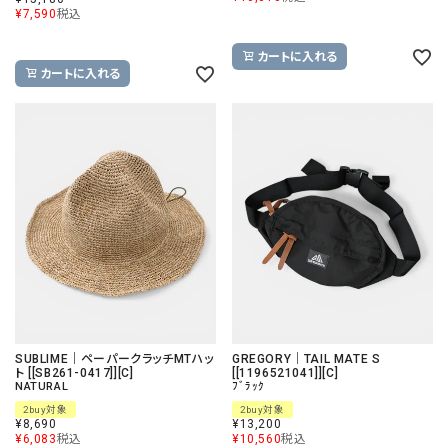
¥
7,590
税込
カートに入れる
カートに入れる
SUBLIME｜ペーパークラッチMTハッ
GREGORY｜TAIL MATE S
ト [[SB261-0417]][C]
[[1196521041]][C]
NATURAL
ﾌﾞﾗｯｸ
2buy対象
2buy対象
¥
8,690
¥
13,200
¥
6,083
税込
¥
10,560
税込