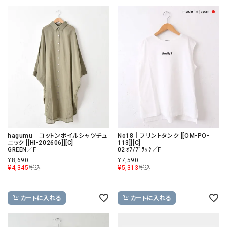
hagumu｜コットンボイルシャツチュ
No18｜プリントタンク [[OM-PO-
ニック [[HI-202606]][C]
113]][C]
GREEN／F
02:ｵﾌ/ﾌﾞﾗｯｸ／F
¥
8,690
¥
7,590
¥
4,345
税込
¥
5,313
税込
カートに入れる
カートに入れる