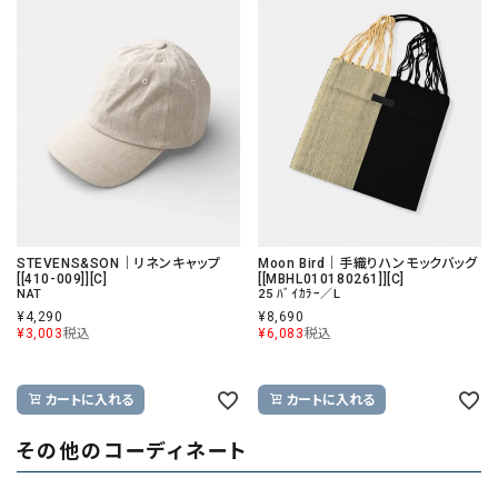
STEVENS&SON｜リネンキャップ
Moon Bird｜手織りハンモックバッグ
[[410-009]][C]
[[MBHL010180261]][C]
NAT
25 ﾊﾞｲｶﾗｰ／L
¥
4,290
¥
8,690
¥
3,003
税込
¥
6,083
税込
カートに入れる
カートに入れる
その他のコーディネート