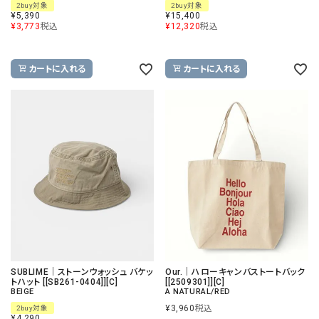
2buy対象
2buy対象
¥
5,390
¥
15,400
¥
3,773
税込
¥
12,320
税込
カートに入れる
カートに入れる
SUBLIME｜ストーンウォッシュ バケッ
Our.｜ハローキャンバストートバック
トハット [[SB261-0404]][C]
[[2509301]][C]
BEIGE
A NATURAL/RED
¥
3,960
税込
2buy対象
¥
4,290