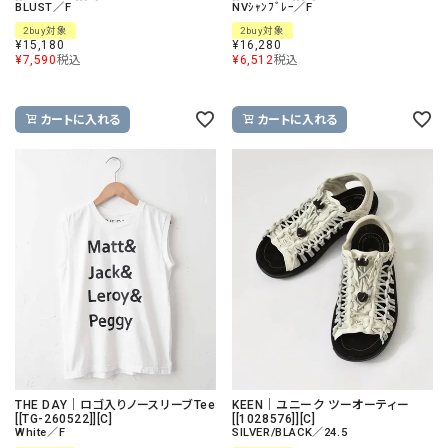
BLUST／F
NVｼｬﾝﾌﾞﾚｰ／F
2buy対象
2buy対象
¥
15,180
¥
16,280
¥
7,590
税込
¥
6,512
税込
カートに入れる
カートに入れる
THE DAY｜ロゴ入りノースリーブTee
KEEN｜ユニーク ツーオーティー
[[TG-260522]][C]
[[1028576]][C]
White／F
SILVER/BLACK／24.5