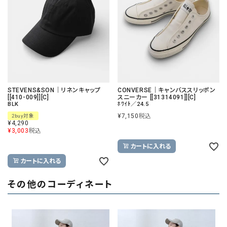
STEVENS&SON｜リネンキャップ
CONVERSE｜キャンバススリッポン
[[410-009]][C]
スニーカー [[31314091]][C]
BLK
ﾎﾜｲﾄ／24.5
¥
7,150
税込
2buy対象
¥
4,290
¥
3,003
税込
カートに入れる
カートに入れる
その他のコーディネート