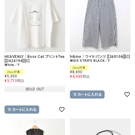
HEAVENLY｜Boss Cat プリントTee
hibine｜ワイドパンツ [[260106]][C]
[[2624194]][C]
WIDE STRIPE BLACK／F
White／F
2buy対象
¥
8,690
2buy対象
¥
5,390
¥
4,345
税込
¥
3,773
税込
SOLD OUT
カートに入れる
カートに入れる