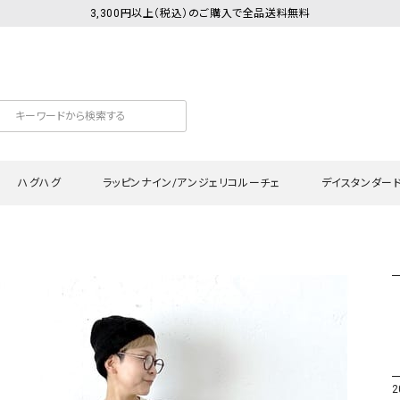
3,300円以上（税込）のご購入で全品送料無料
ハグハグ
ラッピンナイン/アンジェリコルーチェ
デイスタンダー
カットソー
Tシャツ・カットソー
ワンピース
Tシャツ・カットソー
ワンピース
トッ
プ・キャミソール
シャツ・ブラウス
チュニック
カーディガン・ベスト
チュニック
ワン
ン・ベスト
カーディガン
シャツ・ブラウス
パン
ラウス
ベスト
スウェット・パーカー
サロ
・パーカー
ニット
ニット
スカ
2