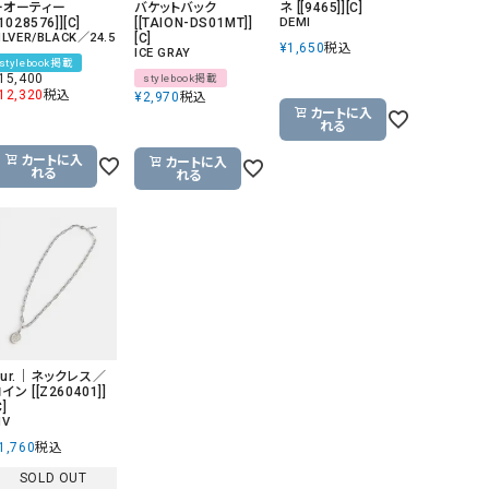
ーオーティー
バケットバック
ネ [[9465]][C]
[1028576]][C]
[[TAION-DS01MT]]
DEMI
ILVER/BLACK／24.5
[C]
¥
1,650
税込
ICE GRAY
stylebook掲載
15,400
stylebook掲載
12,320
税込
¥
2,970
税込
カートに入
れる
カートに入
カートに入
れる
れる
Our.｜ネックレス／
イン [[Z260401]]
C]
IV
1,760
税込
SOLD OUT