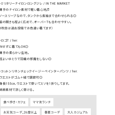
ケット・アウター
Our.（アワードット）
Hymn LIPA（ヒムリパ）
︎ミリタリーナイロンロングジレ / IN THE MARKET

・薄手のナイロン素材で軽い着心地♬

ズ
Wrapin nine9（ラッピンナイン）
W（ラッピンナイン）
・ノースリーブなので、タンクから長袖まで合わせられる◎

ロング・マキシ丈
day standard（デイスタンダード）
10t'ena (トテナ)
・脇の開きも程よく広めで、オーバーTも合わせやすい。

その他スカート
（8枚目は過去投稿でお色違い着てます）

プス
︎ロゴT / her.

08mab(ゼロハチマブ)
Johnbull（ジョンブル）
ピース・チュニック
INせずに着てもOK◎

すべて見る
1%（イチ パーセント）
LAOCOONTE（ラオコンテ）
・薄手の柔らかい生地。

ペット・オーバーオール
・程よいゆとりで羽織の邪魔をしない◎

1 metre carre（アンメートルキャレ ）
LAURA DI MAGGIO（ロ
ケット・アウター
オ）
ズ
︎コットンリネンチェックイージーペインターパンツ / her.

120%lino（ワンハンドレッドトゥエンティ
le camouflage tribe
・ウエストがゴム＋紐で調節可◎

ーパーセントリノ）
トライブ）
・身長155㎝、ウエストで穿いてスソを1折りしてます。

adidas（アディダス）
Lallia Mu（ラリア ムー）
ASFVLT（アスファルト）
mizuiro ind（ミズイロ イ
食べ歩き・カフェ
ママ友ランチ
Ampersand（アンパサンド）
MICALLE MICALLE（ミ
お天気コーデ_26度以上
春夏コーデ
大人カジュアル
Antiquite's（アンティークス）
NATURAL LAUNDRY（