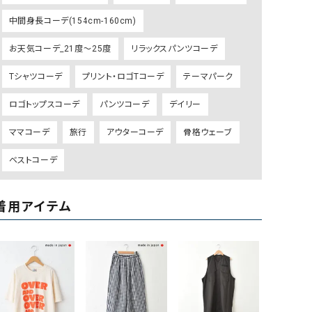
リー）
中間身長コーデ(154cm-160cm)
Audition（オーディション）
ORDINARY FITS（オーデ
お天気コーデ_21度～25度
リラックスパンツコーデ
ツ）
blue willow（ブルーウィロー）
Osmosis（オズモシス）
Tシャツコーデ
プリント・ロゴTコーデ
テーマパーク
blue willow（ブルーウィロー）
prit（プリット）
ロゴトップスコーデ
パンツコーデ
デイリー
CUBE SUGAR（キューブシュガー）
PUMA（プーマ）
ママコーデ
旅行
アウターコーデ
骨格ウェーブ
CONVERSE ALL STAR（コンバースオー
Risley（リズレー）
ルスター）
ベストコーデ
Champion（チャンピオン）
RED CARD（レッドカード）
DENIM DUNGAREE（デニムダンガリー）
SO（エスオー）
着用アイテム
Deck（ディック）
SUN VALLEY（サンバレー）
EVOL（イーボル）
SCOTCH&SODA（スコッチ
ダ）
Emma Taylor（エマテイラー）
SUGAR ROSE（シュガーロ
FLAVOR TEE（フレーバーティー）
squady by graphite（ス