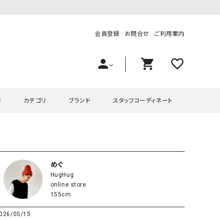
会員登録
お問合せ
ご利用案内
person
shopping_cart
favorite_outline
ド
カテゴリ
ブランド
スタッフコーディネート
プス
ハグハグ
ワンピース
OMEKASI（オメカシ）
ピース・チュニック
ラッピンナイン/アンジェリコルーチェ
チュニック
OMEKASI+（オメカシプラス
めぐ
HugHug
ツ
hagumu（ハグム）
Number18（オハコ）
online store
ペット・オーバーオール
her.（ハードット）
in the Market（インザマ
155cm
ート
and quarter（アンドクウォーター）
HUMS（ハムズ）
026/05/15