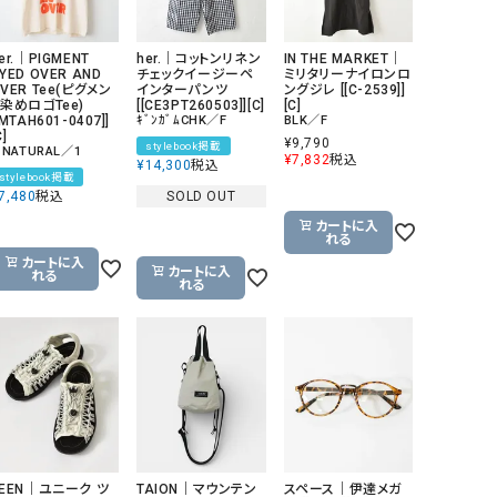
GO TO HOLLYWOOD（ゴートゥーハリウ
THIRTY（サーティ）
ッド）
er.｜PIGMENT
her.｜コットンリネン
IN THE MARKET｜
YED OVER AND
チェックイージーペ
ミリタリーナイロンロ
G-STAR RAW（ジースターロウ）
tumugu:（ツムグ）
VER Tee(ピグメン
インターパンツ
ングジレ [[C-2539]]
染めロゴTee)
[[CE3PT260503]][C]
[C]
[MTAH601-0407]]
ｷﾞﾝｶﾞﾑCHK／F
BLK／F
GOOD SPEED（グッドスピード）
un cinq（アンサンク）
C]
¥
9,790
stylebook掲載
 NATURAL／1
¥
7,832
税込
GAIMO（ガイモ）
UNIVERSAL OVERAL
¥
14,300
税込
stylebook掲載
オーバーオール）
7,480
税込
SOLD OUT
GRAMICCI（グラミチ）
USU GALLERY（ユーエ
カートに入
れる
ー）
カートに入
カートに入
れる
（ｇ） （グラム）
upper hights（アッパーハ
れる
Gives a sense of fullment
+phenix（フェニックス）
HUNTER（ハンター）
WILD THINGS（ワイルド
ICHI（イチ）
ILIMA（イリマ）
KEEN｜ユニーク ツ
TAION｜マウンテン
スペース｜伊達メガ