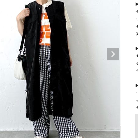
タンクトップ・キャミソール
ジャ
▶
グッ
その他のパンツ
パンツ
デニムパンツ
ロング・マキシ丈
デニムパンツ
ロング・マキシ丈
ツ
その他のパンツ
その他スカート
その他スカート
トッ
▶
ワン
・
ジャケット
サロ
ジャケット
すべて見る
コート
バッグ
ジャ
コート
ガウン
シューズ
グッ
▶
その他アウター
アクセサリー
すべて見る
バッグ
靴
帽子