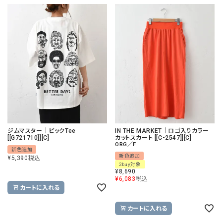
ジムマスター｜ビックTee
IN THE MARKET｜ロゴ入りカラー
[[G721710]][C]
カットスカート [[C-2547]][C]
ORG／F
新色追加
新色追加
¥
5,390
税込
2buy対象
¥
8,690
¥
6,083
税込
カートに入れる
カートに入れる