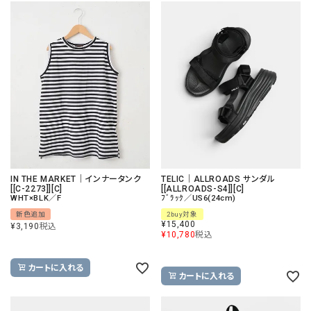
IN THE MARKET｜インナータンク
TELIC｜ALLROADS サンダル
[[C-2273]][C]
[[ALLROADS-S4]][C]
WHT×BLK／F
ﾌﾞﾗｯｸ／US6(24cm)
新色追加
2buy対象
¥
15,400
¥
3,190
税込
¥
10,780
税込
カートに入れる
カートに入れる