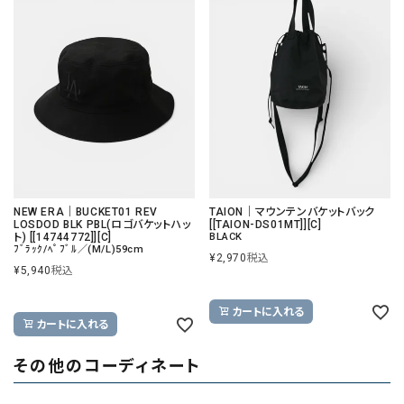
NEW ERA｜BUCKET01 REV
TAION｜マウンテンバケットバック
LOSDOD BLK PBL(ロゴバケットハッ
[[TAION-DS01MT]][C]
ト) [[14744772]][C]
BLACK
ﾌﾞﾗｯｸ/ﾍﾟﾌﾞﾙ／(M/L)59cm
¥
2,970
税込
¥
5,940
税込
カートに入れる
カートに入れる
その他のコーディネート