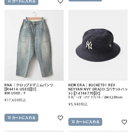
カートに入れる
RNA｜クロップドデニムパンツ
NEW ERA｜BUCKET01 REV
[[R4414-USED]][C]
NEYYAN NVY GRA(ロゴバケットハッ
800 USED／F
ト) [[14744770]][C]
ﾈｲﾋﾞｰ/ﾀﾞｰｸｸﾞﾗﾌｧｲﾄ／(M/L)59cm
¥
17,600
税込
¥
5,940
税込
カートに入れる
カートに入れる