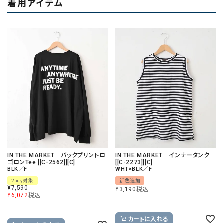
着用アイテム
IN THE MARKET｜バックプリントロ
IN THE MARKET｜インナータンク
ゴロンTee [[C-2562]][C]
[[C-2273]][C]
BLK／F
WHT×BLK／F
2buy対象
新色追加
¥
7,590
¥
3,190
税込
¥
6,072
税込
カートに入れる