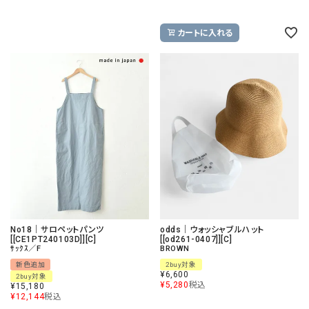
カートに入れる
No18｜サロペットパンツ
odds｜ウォッシャブルハット
[[CE1PT240103D]][C]
[[od261-0407]][C]
ｻｯｸｽ／F
BROWN
新色追加
2buy対象
¥
6,600
2buy対象
¥
5,280
税込
¥
15,180
¥
12,144
税込