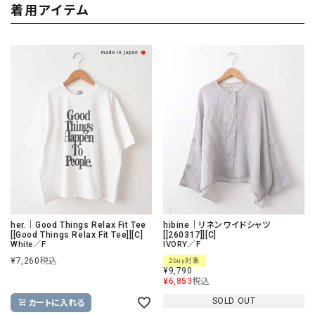
着用アイテム
her.｜Good Things Relax Fit Tee
hibine｜リネンワイドシャツ
[[Good Things Relax Fit Tee]][C]
[[260317]][C]
White／F
IVORY／F
¥
7,260
税込
2buy対象
¥
9,790
¥
6,853
税込
SOLD OUT
カートに入れる