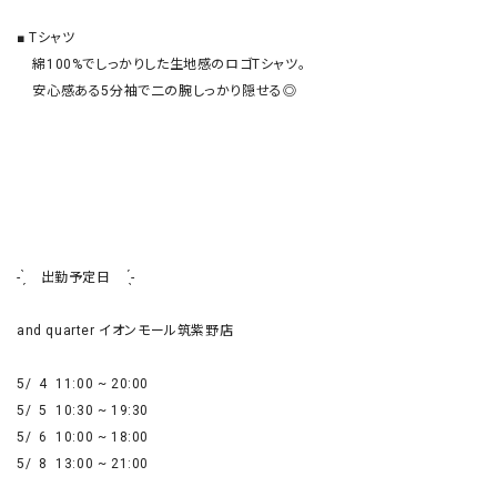
■ Tシャツ

    綿100%でしっかりした生地感のロゴTシャツ。

    安心感ある5分袖で二の腕しっかり隠せる◎

- ̗̀    出勤予定日     ̖́-

and quarter イオンモール筑紫野店

5/  4  11:00 ~ 20:00

5/  5  10:30 ~ 19:30

5/  6  10:00 ~ 18:00

5/  8  13:00 ~ 21:00
