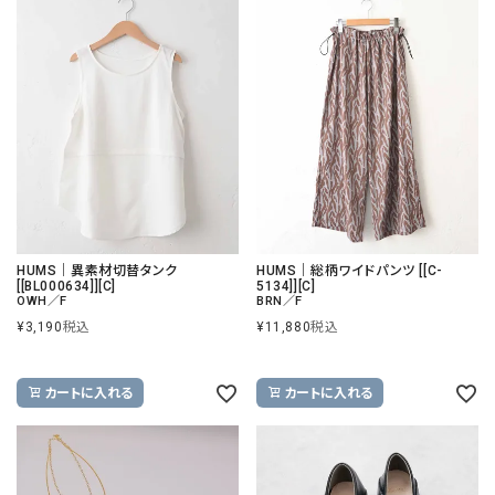
HUMS｜異素材切替タンク
HUMS｜総柄ワイドパンツ [[C-
[[BL000634]][C]
5134]][C]
OWH／F
BRN／F
¥
3,190
税込
¥
11,880
税込
カートに入れる
カートに入れる