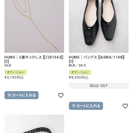
HUMS｜2連ネックレス [[Z251042]]
HUMS｜パンプス [[ASMA-1148]]
[C]
[C]
GLD
BLK／24.5
オケージョン
オケージョン
¥
3,190
税込
¥
8,690
税込
SOLD OUT
カートに入れる
カートに入れる