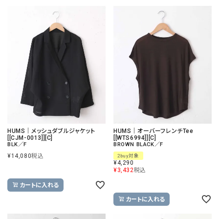
HUMS｜メッシュダブルジャケット
HUMS｜オーバーフレンチTee
[[CJM-0013]][C]
[[WTS6994]][C]
BLK／F
BROWN BLACK／F
¥
14,080
税込
2buy対象
¥
4,290
¥
3,432
税込
カートに入れる
カートに入れる