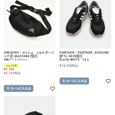
GREGORY｜メッシュ ショルダーバ
PANTHER｜PANTHER JOGGUNG
ック [[1466334867]][C]
[[PTJ-0029]][C]
4867 ﾌﾞﾗｯｸﾒｯｼｭ
BLACK/WHITE／24.5
¥
19,250
税込
2buy対象
¥
7,700
¥
6,160
税込
カートに入れる
カートに入れる