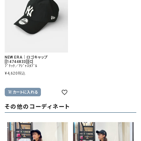
NEW ERA｜ロゴキャップ
[[14744833]][C]
ﾌﾞﾗｯｸ／ｱｼﾞｬｽﾀﾌﾞﾙ
¥
4,620
税込
カートに入れる
その他のコーディネート