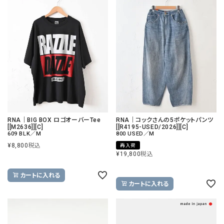
RNA｜BIG BOX ロゴオーバーTee
RNA｜コックさんの5ポケットパンツ
[[M2636]][C]
[[R4195-USED/2026]][C]
609 BLK／M
800 USED／M
¥
8,800
税込
再入荷
¥
19,800
税込
カートに入れる
カートに入れる