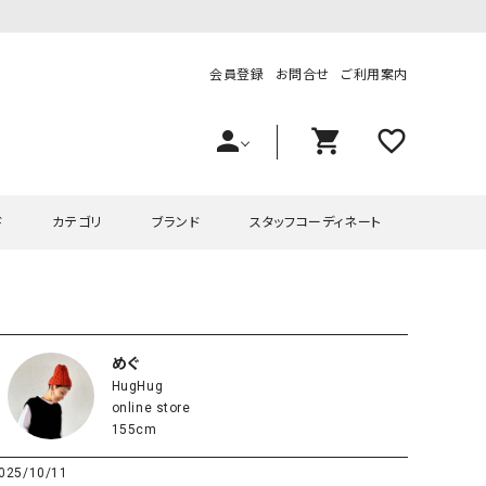
会員登録
お問合せ
ご利用案内
person
shopping_cart
favorite_outline
ド
カテゴリ
ブランド
スタッフコーディネート
プス
ハグハグ
ワンピース
OMEKASI（オメカシ）
ピース・チュニック
ラッピンナイン/アンジェリコルーチェ
チュニック
OMEKASI+（オメカシプラス
めぐ
HugHug
ツ
hagumu（ハグム）
Number18（オハコ）
online store
ペット・オーバーオール
her.（ハードット）
in the Market（インザマ
155cm
ート
and quarter（アンドクウォーター）
HUMS（ハムズ）
025/10/11