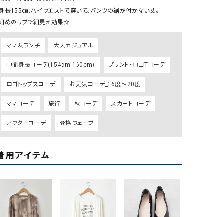
リー）
・身長155㎝、ハイウエストで穿いて、パンツの裾が付かない丈。

・細めのリブで細見え効果☆
Audition（オーディション）
ORDINARY FITS（オーデ
ツ）
ママ友ランチ
大人カジュアル
blue willow（ブルーウィロー）
Osmosis（オズモシス）
中間身長コーデ(154cm-160cm)
プリント・ロゴTコーデ
blue willow（ブルーウィロー）
prit（プリット）
CUBE SUGAR（キューブシュガー）
PUMA（プーマ）
ロゴトップスコーデ
お天気コーデ_16度～20度
CONVERSE ALL STAR（コンバースオー
Risley（リズレー）
ママコーデ
旅行
秋コーデ
スカートコーデ
ルスター）
アウターコーデ
骨格ウェーブ
Champion（チャンピオン）
RED CARD（レッドカード）
DENIM DUNGAREE（デニムダンガリー）
SO（エスオー）
着用アイテム
Deck（ディック）
SUN VALLEY（サンバレー）
EVOL（イーボル）
SCOTCH&SODA（スコッチ
ダ）
Emma Taylor（エマテイラー）
SUGAR ROSE（シュガーロ
FLAVOR TEE（フレーバーティー）
squady by graphite（ス