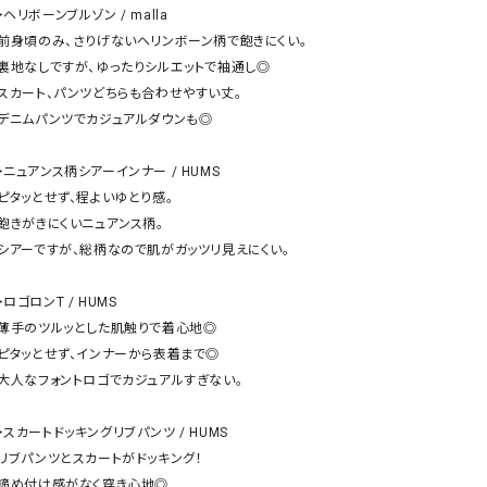
ケット・アウター
Our.（アワードット）
Hymn LIPA（ヒムリパ）
︎ヘリボーンブルゾン / malla

・前身頃のみ、さりげないヘリンボーン柄で飽きにくい。

ズ
Wrapin nine9（ラッピンナイン）
W（ラッピンナイン）
・裏地なしですが、ゆったりシルエットで袖通し◎

ロング・マキシ丈
day standard（デイスタンダード）
10t'ena (トテナ)
・スカート、パンツどちらも合わせやすい丈。

その他スカート
・デニムパンツでカジュアルダウンも◎

プス
︎ニュアンス柄シアーインナー / HUMS

08mab(ゼロハチマブ)
Johnbull（ジョンブル）
ピース・チュニック
・ピタッとせず、程よいゆとり感。

すべて見る
1%（イチ パーセント）
LAOCOONTE（ラオコンテ）
・飽きがきにくいニュアンス柄。

ペット・オーバーオール
・シアーですが、総柄なので肌がガッツリ見えにくい。

1 metre carre（アンメートルキャレ ）
LAURA DI MAGGIO（ロ
ケット・アウター
オ）
ズ
︎ロゴロンT / HUMS

120%lino（ワンハンドレッドトゥエンティ
le camouflage tribe
・薄手のツルッとした肌触りで着心地◎

ーパーセントリノ）
トライブ）
・ピタッとせず、インナーから表着まで◎

adidas（アディダス）
Lallia Mu（ラリア ムー）
・大人なフォントロゴでカジュアルすぎない。

ASFVLT（アスファルト）
mizuiro ind（ミズイロ イ
︎スカートドッキングリブパンツ / HUMS

Ampersand（アンパサンド）
MICALLE MICALLE（ミ
・リブパンツとスカートがドッキング！

Antiquite's（アンティークス）
NATURAL LAUNDRY（
・締め付け感がなく穿き心地◎
