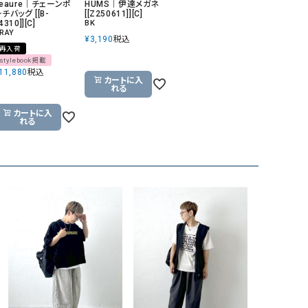
eaure｜チェーンポ
HUMS｜伊達メガネ
チバッグ [[B-
[[Z250611]][C]
4310]][C]
BK
RAY
¥
3,190
税込
再入荷
stylebook掲載
11,880
税込
カートに入
れる
カートに入
れる