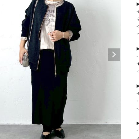
タンクトップ・キャミソール
ジャ
▶
グッ
その他のパンツ
パンツ
デニムパンツ
ロング・マキシ丈
デニムパンツ
ロング・マキシ丈
ツ
その他のパンツ
その他スカート
その他スカート
トッ
▶
ワン
ジャケット
サロ
ジャケット
すべて見る
コート
バッグ
ジャ
コート
ガウン
シューズ
グッ
▶
その他アウター
アクセサリー
すべて見る
バッグ
靴
▶
帽子