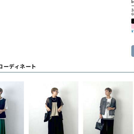
b
ー
2
G
¥
コーディネート