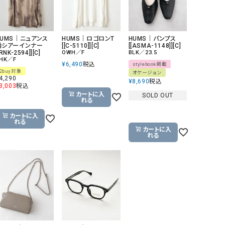
GO TO HOLLYWOOD（ゴートゥーハリウ
THIRTY（サーティ）
ッド）
HUMS｜ニュアンス
HUMS｜ロゴロンT
HUMS｜パンプス
G-STAR RAW（ジースターロウ）
tumugu:（ツムグ）
柄シアーインナー
[[C-5110]][C]
[[ASMA-1148]][C]
[RNK-2594]][C]
OWH／F
BLK／23.5
GOOD SPEED（グッドスピード）
un cinq（アンサンク）
HK／F
¥
6,490
税込
stylebook掲載
2buy対象
GAIMO（ガイモ）
UNIVERSAL OVERAL
オケージョン
4,290
¥
8,690
税込
オーバーオール）
3,003
税込
カートに入
SOLD OUT
れる
GRAMICCI（グラミチ）
USU GALLERY（ユーエ
ー）
カートに入
れる
（ｇ） （グラム）
upper hights（アッパーハ
カートに入
れる
Gives a sense of fullment
+phenix（フェニックス）
HUNTER（ハンター）
WILD THINGS（ワイルド
ICHI（イチ）
ILIMA（イリマ）