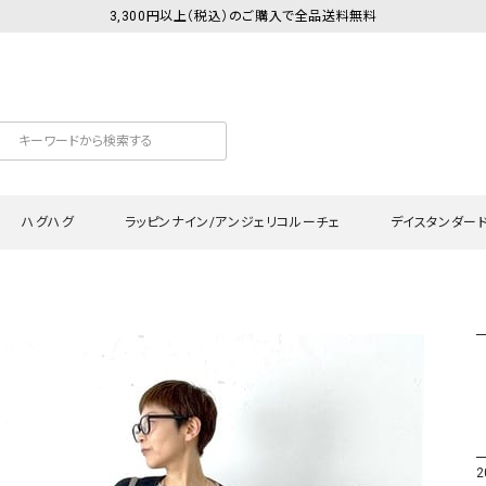
3,300円以上（税込）のご購入で全品送料無料
ハグハグ
ラッピンナイン/アンジェリコルーチェ
デイスタンダー
カットソー
Tシャツ・カットソー
ワンピース
Tシャツ・カットソー
ワンピース
トッ
プ・キャミソール
シャツ・ブラウス
チュニック
カーディガン・ベスト
チュニック
ワン
ン・ベスト
カーディガン
シャツ・ブラウス
パン
ラウス
ベスト
スウェット・パーカー
サロ
・パーカー
ニット
ニット
スカ
2