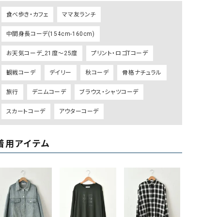
ケット・アウター
Our.（アワードット）
Hymn LIPA（ヒムリパ）
食べ歩き・カフェ
ママ友ランチ
ズ
Wrapin nine9（ラッピンナイン）
W（ラッピンナイン）
中間身長コーデ(154cm-160cm)
ロング・マキシ丈
day standard（デイスタンダード）
10t'ena (トテナ)
その他スカート
お天気コーデ_21度～25度
プリント・ロゴTコーデ
プス
観戦コーデ
デイリー
秋コーデ
骨格ナチュラル
08mab(ゼロハチマブ)
Johnbull（ジョンブル）
ピース・チュニック
旅行
デニムコーデ
ブラウス・シャツコーデ
すべて見る
1%（イチ パーセント）
LAOCOONTE（ラオコンテ）
ペット・オーバーオール
スカートコーデ
アウターコーデ
1 metre carre（アンメートルキャレ ）
LAURA DI MAGGIO（ロ
ケット・アウター
オ）
ズ
120%lino（ワンハンドレッドトゥエンティ
le camouflage tribe
着用アイテム
ーパーセントリノ）
トライブ）
adidas（アディダス）
Lallia Mu（ラリア ムー）
ASFVLT（アスファルト）
mizuiro ind（ミズイロ イ
Ampersand（アンパサンド）
MICALLE MICALLE（ミ
Antiquite's（アンティークス）
NATURAL LAUNDRY（