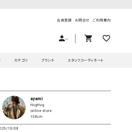
会員登録
お問合せ
ご利用案内
person
shopping_cart
favorite_outline
ド
カテゴリ
ブランド
スタッフコーディネート
プス
ハグハグ
ワンピース
OMEKASI（オメカシ）
ピース・チュニック
ラッピンナイン/アンジェリコルーチェ
チュニック
OMEKASI+（オメカシプラス
ayami
HugHug
ツ
hagumu（ハグム）
Number18（オハコ）
online store
ペット・オーバーオール
her.（ハードット）
in the Market（インザマ
158cm
ート
and quarter（アンドクウォーター）
HUMS（ハムズ）
025/10/08