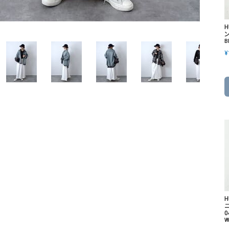
ソックス・その他雑貨
貨
ン
B
¥
ニ
0
W