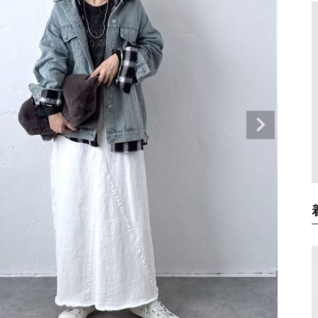
タンクトップ・キャミソール
ジャ
グッ
その他のパンツ
パンツ
デニムパンツ
ロング・マキシ丈
デニムパンツ
ロング・マキシ丈
ツ
その他のパンツ
その他スカート
その他スカート
トッ
ワン
ジャケット
サロ
ジャケット
すべて見る
コート
バッグ
ジャ
コート
ガウン
シューズ
グッ
その他アウター
アクセサリー
すべて見る
バッグ
靴
帽子