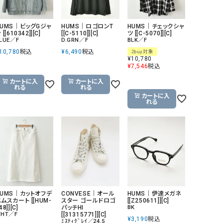
リー）
Audition（オーディション）
ORDINARY FITS（オーデ
HUMS｜ビッグGジャ
HUMS｜ロゴロンT
HUMS｜チェックシャ
 [[610342]][C]
[[C-5110]][C]
ツ [[C-5070]][C]
ツ）
LUE／F
D.GRN／F
BLK／F
10,780
税込
¥
6,490
税込
blue willow（ブルーウィロー）
Osmosis（オズモシス）
2buy対象
¥
10,780
¥
7,546
税込
blue willow（ブルーウィロー）
prit（プリット）
カートに入
カートに入
CUBE SUGAR（キューブシュガー）
PUMA（プーマ）
れる
れる
カートに入
CONVERSE ALL STAR（コンバースオー
Risley（リズレー）
れる
ルスター）
Champion（チャンピオン）
RED CARD（レッドカード）
DENIM DUNGAREE（デニムダンガリー）
SO（エスオー）
Deck（ディック）
SUN VALLEY（サンバレー）
EVOL（イーボル）
SCOTCH&SODA（スコッチ
ダ）
HUMS｜カットオフデ
CONVESE｜オール
HUMS｜伊達メガネ
ムスカート [[HUM-
スター ゴールドロゴ
[[Z250611]][C]
Emma Taylor（エマテイラー）
SUGAR ROSE（シュガーロ
48]][C]
パッチHI
BK
HT／F
[[31315771]][C]
¥
3,190
税込
FLAVOR TEE（フレーバーティー）
squady by graphite（ス
ﾐｽﾃｨｸﾞﾚｲ／24.5