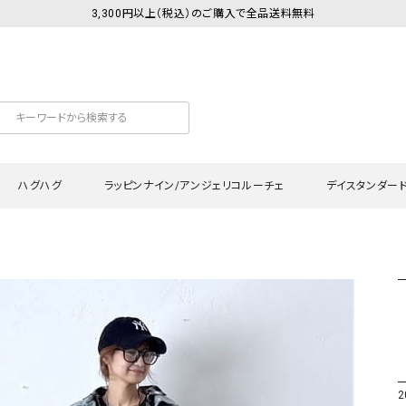
3,300円以上（税込）のご購入で全品送料無料
ハグハグ
ラッピンナイン/アンジェリコルーチェ
デイスタンダー
カットソー
Tシャツ・カットソー
ワンピース
Tシャツ・カットソー
ワンピース
トッ
プ・キャミソール
シャツ・ブラウス
チュニック
カーディガン・ベスト
チュニック
ワン
ン・ベスト
カーディガン
シャツ・ブラウス
パン
ラウス
ベスト
スウェット・パーカー
サロ
・パーカー
ニット
ニット
スカ
2