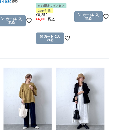
14,080
税込
Web限定サイズあり
GO TO HOLLYWOOD（ゴートゥーハリウ
THIRTY（サーティ）
2buy対象
ッド）
¥
8,250
カートに入
れる
カートに入
¥
6,600
税込
れる
G-STAR RAW（ジースターロウ）
tumugu:（ツムグ）
GOOD SPEED（グッドスピード）
un cinq（アンサンク）
カートに入
れる
GAIMO（ガイモ）
UNIVERSAL OVERAL
オーバーオール）
GRAMICCI（グラミチ）
USU GALLERY（ユーエ
ー）
（ｇ） （グラム）
upper hights（アッパーハ
Gives a sense of fullment
+phenix（フェニックス）
HUNTER（ハンター）
WILD THINGS（ワイルド
ICHI（イチ）
ILIMA（イリマ）