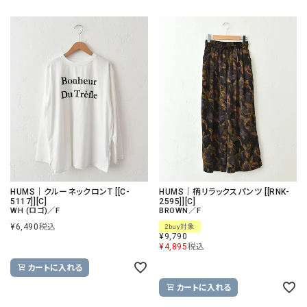
HUMS｜クルーネックロンT [[C-
HUMS｜柄リラックスパンツ [[RNK-
5117]][C]
2595]][C]
WH (ロゴ)／F
BROWN／F
¥
6,490
税込
2buy対象
¥
9,790
¥
4,895
税込
カートに入れる
カートに入れる