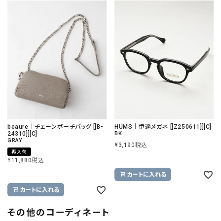
beaure｜チェーンポーチバッグ [[B-
HUMS｜伊達メガネ [[Z250611]][C]
24310]][C]
BK
GRAY
¥
3,190
税込
再入荷
¥
11,880
税込
カートに入れる
カートに入れる
その他のコーディネート