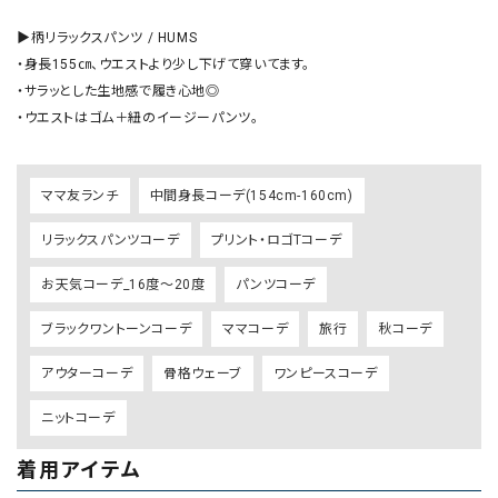
▶︎柄リラックスパンツ / HUMS

・身長155㎝、ウエストより少し下げて穿いてます。

・サラッとした生地感で履き心地◎

・ウエストはゴム＋紐のイージーパンツ。
ママ友ランチ
中間身長コーデ(154cm-160cm)
リラックスパンツコーデ
プリント・ロゴTコーデ
お天気コーデ_16度～20度
パンツコーデ
ブラックワントーンコーデ
ママコーデ
旅行
秋コーデ
アウターコーデ
骨格ウェーブ
ワンピースコーデ
ニットコーデ
着用アイテム