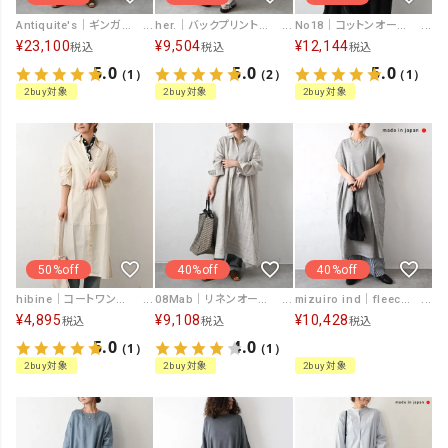
Antiquite's｜ギンガムインドカディワンピース [[1101134]][C]
her.｜バックプリントミニ裏毛ワンピース [[131353H]][C]
No18｜コットンオーガンジーリップルシャツチュニック [[CE1TN260107D]][C]
¥
23,100
¥
9,504
¥
12,144
税込
税込
税込
5.0
5.0
5.0
（1）
（2）
（1）
2buy対象
2buy対象
2buy対象
50%off
40%off
40%off
hibine｜コートワンピース [[260103]][C]
08Mab｜リネンオープンカラーワンピース [[CF-1225HF1327]][C]
mizuiro ind｜fleece N/S long OP [[1-250085]][C]
¥
4,895
¥
9,108
¥
10,428
税込
税込
税込
5.0
4.0
（1）
（1）
2buy対象
2buy対象
2buy対象