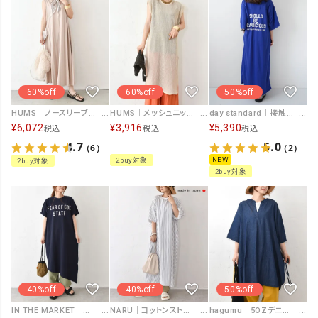
60%off
60%off
50%off
HUMS｜ノースリーブワンピース [[CJM-0001]][C]
HUMS｜メッシュニットチュニック [[300252]][C]
day standard｜接触冷感ロゴワンピース [[J262125-28]][D]
¥
6,072
¥
3,916
¥
5,390
税込
税込
税込
4.7
5.0
（6）
（2）
NEW
2buy対象
2buy対象
2buy対象
40%off
40%off
50%off
IN THE MARKET｜ロゴカットワンピース [[C-2589]][C]
NARU｜コットンストライプリエカワンピース [[667916BF]][C]
hagumu｜5OZデニムサイドリボンスキッパーチュニック [[840908262]][C]