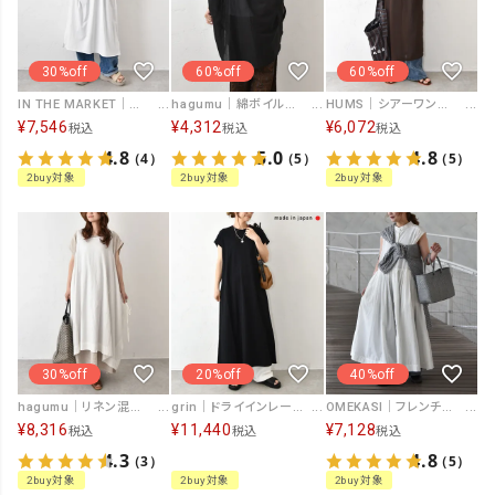
30%off
60%off
60%off
IN THE MARKET｜異素材切替えBIGポケット付きワンピース [[C-2545]][C]
hagumu｜綿ボイルバックギャザーチュニック [[CPMA-5338]][C]
HUMS｜シアーワンピース [[HUM-093]][C]
¥
7,546
¥
4,312
¥
6,072
税込
税込
税込
4.8
5.0
4.8
（4）
（5）
（5）
2buy対象
2buy対象
2buy対象
30%off
20%off
40%off
hagumu｜リネン混エプロンワンピース [[hag-191]][C]
grin｜ドライインレー スリットワンピース [[8262C-002]][C]
OMEKASI｜フレンチスリーブシャツワンピース [[hag-192]][C]
¥
8,316
¥
11,440
¥
7,128
税込
税込
税込
4.3
4.8
（3）
（5）
2buy対象
2buy対象
2buy対象