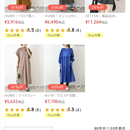
60%off
50%off
20%off
HUMS｜ベロア風ノースリーブワンピース [[C-5102]][C]
HUMS｜メッシュギャザー2wayワンピース [[HUM-064]][C]
SETTEN｜製品染めバルーンスリーブシャツ [[SSET-4017]][C]
¥
3,916
¥
6,490
¥
11,264
税込
税込
税込
4.5
4.8
（2）
（5）
2buy対象
2buy対象
2buy対象
60%off
60%off
HUMS｜ワイドスリーブシャツワンピース [[WHU001]][C]
No18｜ウエスト切替ギャザーワンピース [[H24050]][C]
¥
5,632
¥
7,700
税込
税込
4.8
4.5
（5）
（2）
2buy対象
2buy対象
88
件中
1
-
50
件表示