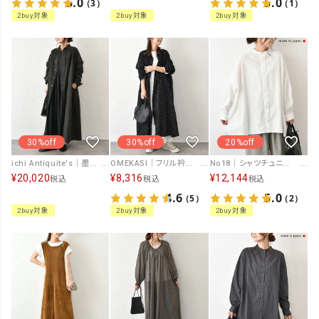
5.0
5.0
（3）
（1）
2buy対象
2buy対象
2buy対象
30%off
30%off
20%off
ichi Antiquite's｜墨汁コーティングシャツワンピース [[1100311]][C]
OMEKASI｜フリル衿前開きワンピース [[hag-168]][C]
No18｜シャツチュニック [[CE1TN250104B]][C]
¥
20,020
¥
8,316
¥
12,144
税込
税込
税込
4.6
5.0
（5）
（2）
2buy対象
2buy対象
2buy対象