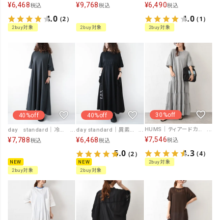
¥
6,468
¥
9,768
¥
6,490
税込
税込
税込
4.0
4.0
（2）
（1）
2buy対象
2buy対象
2buy対象
30%off
40%off
40%off
HUMS｜ティアードカットワンピース [[C-5139]][C]
day standard｜冷感鹿の子ワンピース [[d-c-026]][D]
day standard｜異素材切り替えワンピース [[K261086-28]][D]
¥
7,546
¥
7,788
¥
6,468
税込
税込
税込
4.3
5.0
（4）
（2）
NEW
NEW
2buy対象
2buy対象
2buy対象