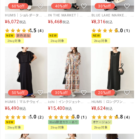
60%off
40%off
30%off
HUMS｜ショルダータックカットワンピース [[33336A233]][C]
IN THE MARKET｜フロッキーロゴ ナンバリングVネックワンピース [[C-2568]][C]
BLUE LAKE MARKET｜両サイドスリットあきワンピース [[SA-37126]][C]
¥
6,072
¥
6,468
¥
8,316
税込
税込
税込
4.5
5.0
（4）
（1）
NEW
新色追加
NEW
NEW
2buy対象
2buy対象
2buy対象
50%off
30%off
20%off
HUMS｜マルチウェイワンピース [[SAT-0049]][C]
ichi｜インクジェットプリント2WAYワンピース [[250402]][C]
HUMS｜ロングワンピース [[HU-OP-05]][C]
¥
6,490
¥
15,400
¥
8,624
税込
税込
税込
4.0
5.0
4.8
（2）
（1）
（4）
NEW
Web限定カラーあり
オケージョン
2buy対象
2buy対象
2buy対象