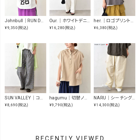
Johnbull｜RUN DMC RAISING HELL Tee [[JT263C39]][C]
Our.｜ホワイトデニムオーバーオール [[Our-022-1]][C]
her.｜ロゴプリントTee [[MTAH604-0721]][C]
¥9,350
(税込)
¥16,280
(税込)
¥6,380
(税込)
SUN VALLEY｜コットンローンボタニカルプリントパンツ [[SK5060265]][C]
hagumu｜切替ノースリーブプルオーバー [[66361091]][C]
NARU｜シーチングハンドワッシャーノッポパンツ [[643855BE]][C]
¥8,690
(税込)
¥9,790
(税込)
¥14,300
(税込)
RECENTLY VIEWED