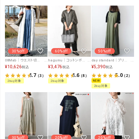
30%off
60%off
50%off
08Mab｜ウエスト切替ワンピース [[CF-225HF1121]][C]
hagumu｜コットンボイルシャツチュニック [[HI-202606]][C]
day standard｜プリントキャミOP [[A261039-28]][D]
¥
10,626
¥
3,476
¥
5,390
税込
税込
税込
4.7
4.6
5.0
（3）
（8）
（2）
NEW
2buy対象
2buy対象
2buy対象
30%off
20%off
20%off