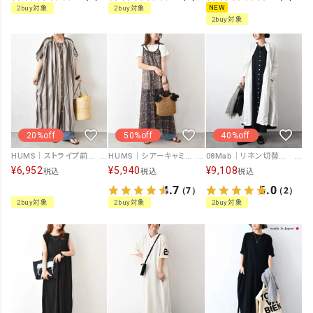
NEW
2buy対象
2buy対象
2buy対象
20%off
50%off
40%off
HUMS｜ストライプ前開きワンピース [[WHU006]][C]
HUMS｜シアーキャミソールワンピース [[C-5121]][C]
08Mab｜リネン切替前開きワンピース [[CF-1025HF1287]][C]
¥
6,952
¥
5,940
¥
9,108
税込
税込
税込
4.7
5.0
（7）
（2）
2buy対象
2buy対象
2buy対象