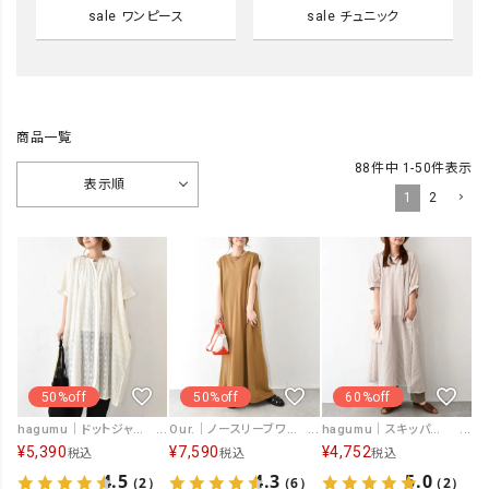
sale ワンピース
sale チュニック
商品一覧
88
件中
1
-
50
件表示
表示順
1
2
50%off
50%off
60%off
hagumu｜ドットジャガードギャザーワンピース [[CPMA-4138]][C]
Our.｜ノースリーブワンピース [[C-9057]][C]
hagumu｜スキッパーワンピース [[C-783]][C]
¥
5,390
¥
7,590
¥
4,752
税込
税込
税込
4.5
4.3
5.0
（2）
（6）
（2）