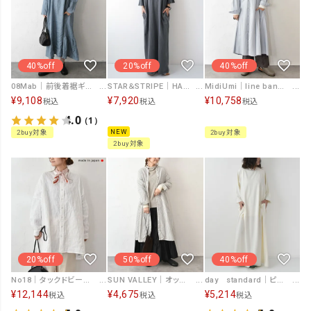
40%off
20%off
40%off
08Mab｜前後着裾ギャザー切替ワンピース [[CF-226HF1351]][C]
STAR＆STRIPE｜HALF SLEEVE ONEPIECE [[SSMD-207]][D]
MidiUmi｜line band cpllar shirt OP [[3-75999761]][C]
¥
9,108
¥
7,920
¥
10,758
税込
税込
税込
4.0
（1）
NEW
2buy対象
2buy対象
2buy対象
20%off
50%off
40%off
No18｜タックドビーシャツチュニック [[CE1TN260107]][C]
SUN VALLEY｜オックスストライプシャツワンピース [[SK8144259]][C]
day standard｜ピグメント加工 カットワンピース [[d-c-006]][D]
¥
12,144
¥
4,675
¥
5,214
税込
税込
税込