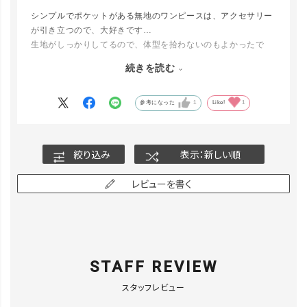
シンプルでポケットがある無地のワンピースは、アクセサリー
が引き立つので、大好きです…
生地がしっかりしてるので、体型を拾わないのもよかったで
す…
続きを読む
ゆとりがありすぎないデザインもよかったです…
夏は、ティシャツ生地がすぐに洗えて乾いて、汗が出ても、張
り付かないし、文句ナシです…
参考になった
1
Like!
1
絞り込み
表示：新しい順
レビューを書く
STAFF REVIEW
スタッフレビュー