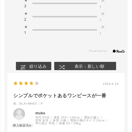
★
(0
3
)
★
(0
2
)
★
(0
1
)
close
カラー/サイズ
絞り込み
表示：新しい順
WH×BLKﾛｺﾞ
カートに入れる
／F
2026.6.16
シンプルでポケットあるワンピースが一番
BLK×WHﾛｺﾞ
カートに入れる
／F
色：BLK×WHﾛｺﾞ／F
muku
年代:
50代
身長:
150～154cm
普段の服:
L
性別:
女性
体型:
小柄
普段の靴のサイズ:
24cm
甲の高さ:
甲高
体重:
55～59kg