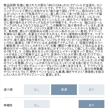
商品説明 背面に施された大胆な「ARIZONA」のロゴプリントが主役の、カジ
ュアルなマキシ丈カットワンピースです。 デザイン: フロントはシンプルながら、
バックプリントで遊び心を効かせた「後ろ姿で語る」デザイン。首元は少し立ち
上がったハイネック気味のラインに、差し色（ブルー系）が見えるレイヤード風
のデザインが施されており、顔周りにアクセントを添えています。 シルエット:
裾に向かって緩やかに広がるAラインシルエット。体のラインを拾わず、動くた
びに裾が揺れるドラマチックな広がりが特徴です。 ディテール: 袖口はロール
アップされたようなラフな仕上げで、二の腕周りに抜け感を作っています。全体
的にオーバーサイズで、リラックス感漂う大人のストリートスタイルを演出しま
す。 素材感: 柔らかく肌馴染みの良いコットン系のカットソー素材。デイリーに
気兼ねなく着られ、洗濯などのお手入れもしやすい実用的な質感です。 ベネフ
ィット 1. 360度どこから見ても「映える」デザイン 印象的なバックプリントのお
かげで、後ろ姿も手抜き感ゼロ。「シンプルすぎるワンピースは物足りない」と
いう方に最適な、1枚でサマになる主役級アイテムです。 2. 究極の体型カバー
と解放感 ゆったりとしたAラインが、お腹・腰回り・脚をまるごと包み込みます。
締め付けが一切ないため、体型を気にせずリラックスして過ごしたい日に最高
の1枚です。 3. 小顔＆首元をスッキリ見せるレイヤード風ネック 首元にアクセ
ントがあることで視線が上に上がり、全体のバランスが良く見えるだけでなく、
小顔効果も期待できます。ノーアクセサリーでも首元が寂しくなりません。 4. 縦
長ラインによるスタイルアップ 首元から足元まで続くAラインのシルエットが縦
のラインを強調。ボリュームがありながらもスッキリと背を高く見せてくれるた
め、フラットサンダルやスニーカーでもバランス良く決まります。 5. アクティブな
毎日に寄り添う機能性 カットソー素材なのでシワになりにくく、旅行の移動着
やワンマイルウェア、野外イベントなどにも最適。動きやすさと「洒落感」を両立
したい大人のアクティブシーンに重宝します。
透け感
なし
普通
あり
伸縮性
なし
あり