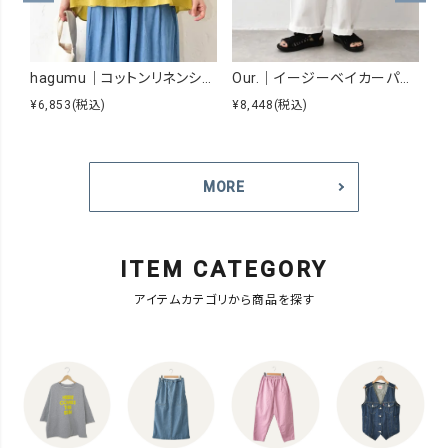
hagumu｜コットンリネンシアーシャツ [[hag-229]][C]
Our.｜イージーベイカーパンツ [[Our-026]][C]
¥6,853
(税込)
¥8,448
(税込)
¥
MORE
ITEM CATEGORY
アイテムカテゴリから商品を探す