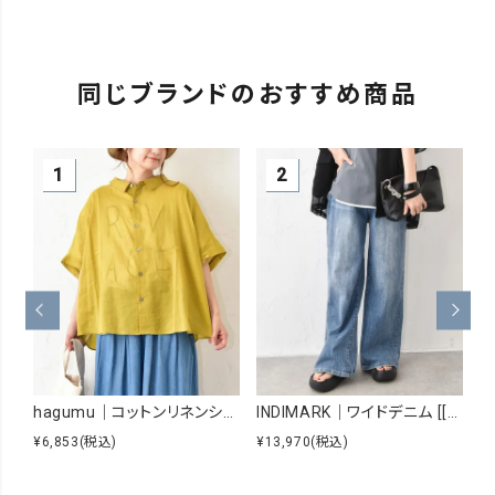
同じブランドのおすすめ商品
hagumu｜コットンリネンシアーシャツ [[hag-229]][C]
INDIMARK｜ワイドデニム [[WJ167]][C]
¥6,853
(税込)
¥13,970
(税込)
¥8