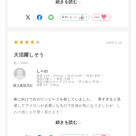
続きを読む
との相性も抜群でした。
オススメです。
BLK
カートに入れる
参考になった
0
Like!
0
NV
カートに入れる
2026.3.16
▲ 残りわずか
大活躍しそう
色：OWH
しーの
身長:
155～159cm
年代:
40代
性別:
女性
普段の服:
L
体型:
大柄
普段の靴のサイズ:
23.5cm
甲の高さ:
甲高
体重:
55～59kg
春に向けて白のワンピースを探していました。 薄すぎると洗
濯してアイロンが必要になるので生地が気になりましたが、し
わの感じも可愛く着れます！
ただ、下はパンツかペチコートがないと透けるので要注意。
続きを読む
ギャザーが思ったより大きく広がるので、少しふくよかに見え
ますが、私はぽっちゃりなので体型カバーできてるかも！