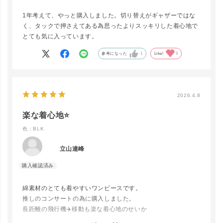
1年考えて、やっと購入しました。切り替えがギャザーではな
く、タックで押さえてある為思ったよりスッキリした着心地で
とても気に入っています。
参考になった
1
Like!
0
2026.4.8
close
カラー/サイズ
楽な着心地⭐
色：BLK
OWH
カートに入れる
立山連峰
GYBL
綿素材のとても着やすいワンピースです。
LINEで再入荷
在庫なし
推しのコンサートの為に購入しました。
長距離の飛行機✈️移動も楽な着心地のせいか
疲れ知らずで現地に着きました。肌触りも爽やかでスニーカー