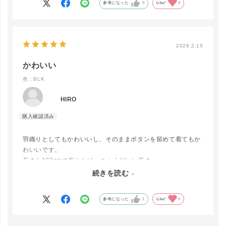
参考になった
0
Like!
0
身長159センチですが、階段の昇り降りに裾を踏んでしまいそ
うで少し気を使って歩くので★４つに。
2026.2.15
かわいい
色：BLK
HIRO
羽織りとしてもかわいいし、そのままボタンを留めて着てもか
わいいです。
長さも162cmの私としは、ちょうどいい長さ
（長めが好きなので）
続きを読む
小物を変えたらいろんなところで活用出来そうだと思います。
参考になった
1
Like!
0