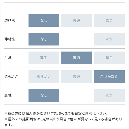
透け感
なし
普通
あり
伸縮性
なし
あり
生地
薄手
普通
厚手
柔らかさ
柔らかい
普通
ハリがある
裏地
なし
あり
※感じ方には個人差がございます。あくまでも目安とお考え下さい。
※屋外での撮影画像は、光の当たり具合で色味が異なって見える場合があり
ます。