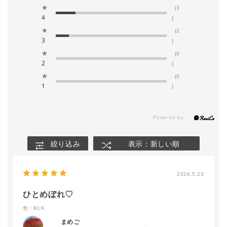
★
(3
4
)
★
(2
3
)
★
(0
2
)
★
(0
1
)
絞り込み
表示：新しい順
2026.5.23
ひとめぼれ♡
色：BLK
まめご