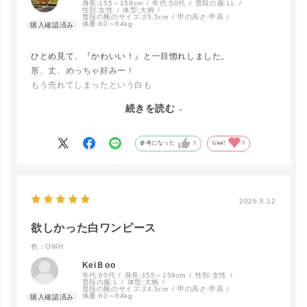
身長:
155～159cm
年代:
50代
普段の服:
LL
性別:
女性
体型:
大柄
普段の靴のサイズ:
25.5cm
甲の高さ:
甲高
体重:
60～64kg
ひとめ見て、『かわいい！』と一目惚れしました。
形、丈、めっちゃ好みー！
もう売れてしまったという白も
きっと可愛かったことでしょう。
続きを読む
サンダルを合わせても、ブーツを合わせても
かわいいと思うので、年中重宝しそうです。
参考になった
0
Like!
0
2026.5.12
欲しかった白ワンピース
色：OWH
KeiＢoo
年代:
60代
身長:
155～159cm
性別:
女性
普段の服:
L
体型:
大柄
普段の靴のサイズ:
24.5cm
甲の高さ:
甲高
体重:
60～64kg