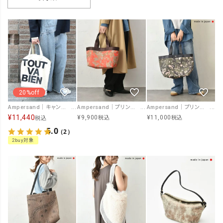
20%off
Ampersand｜キャンバスバケットロゴ入りバック [[ER26-S81]][C]
Ampersand｜プリントトートバッグ(M) [[ME-25304]][C]
Ampersand｜プリントトートバッグ(L) [[ME-25303]][C]
¥
11,440
¥
9,900
¥
11,000
税込
税込
税込
5.0
（2）
2buy対象