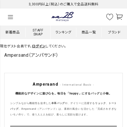
3,300円以上（税込）のご購入で全品送料無料
STAFF
新着商品
ランキング
商品一覧
ブランド
SNAP
現在ゲスト会員です。
ログイン
してください。
Ampersand（アンパサンド）
Ampersand
- International Basic -
機能的なデザインに遊び心を。毎日を「happy」にするバッグと小物。
シンプルながら機能性を追求した
本革バッグ
や、デイリーに活躍する
リュック
、
トート
バッグ
。Ampersand（アンパサンド）は、素材の風合いを活かした「完成されすぎな
いモノ作り」で、使う人と人を結び、暮らしに笑顔を届けます。