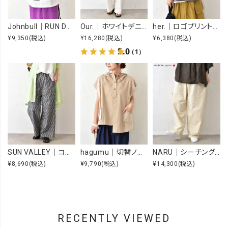
Johnbull｜RUN DMC RAISING HELL Tee [[JT263C39]][C]
Our.｜ホワイトデニムオーバーオール [[Our-022-1]][C]
her.｜ロゴプリントTee [[MTAH604-0721]][C]
¥9,350
(税込)
¥16,280
(税込)
¥6,380
(税込)
5.0
（1）
SUN VALLEY｜コットンローンボタニカルプリントパンツ [[SK5060265]][C]
hagumu｜切替ノースリーブプルオーバー [[66361091]][C]
NARU｜シーチングハンドワッシャーノッポパンツ [[643855BE]][C]
¥8,690
(税込)
¥9,790
(税込)
¥14,300
(税込)
RECENTLY VIEWED