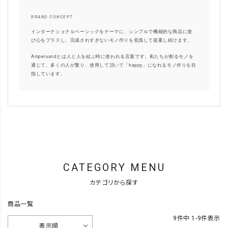
BRAND CONCEPT
インターナショナルベーシックをテーマに、シンプルで機能的な商品に遊
び心をプラスし、完成されすぎないモノ作りを意識して提案し続けます。
Ampersandとは人と人を結ぶ時に使われる言葉です。私たちが創るモノを
通じて、多くの人が繋り、使用して頂いて「happy」になれるモノ作りを目
指しています。
CATEGORY MENU
カテゴリから探す
商品一覧
9
件中
1
-
9
件表示
表示順