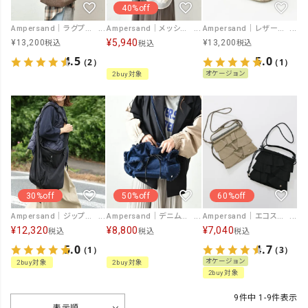
40%off
Ampersand｜ラグプリントトートバッグ(L) [[ER25-A04]][C]
Ampersand｜メッシュ＆ファーワンショルダーバッグ [[ER25-M03]][C]
Ampersand｜レザーポーチバッグ [[AP24-A03]][C]
¥
5,940
¥
13,200
¥
13,200
税込
税込
税込
4.5
5.0
（2）
（1）
オケージョン
2buy対象
30%off
50%off
60%off
Ampersand｜ジップ ワンショルダーバック [[ER24-A91]][C]
Ampersand｜デニムフリルショルダーバッグ [[ME-24004]][C]
Ampersand｜エコスウェードフリルBAG [[ME-23040M]][C]
¥
12,320
¥
8,800
¥
7,040
税込
税込
税込
5.0
4.7
（1）
（3）
オケージョン
2buy対象
2buy対象
2buy対象
9
件中
1
-
9
件表示