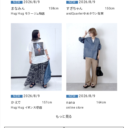
2026/8/9
2026/8/9
NEW
NEW
まなみん
すぎちゃん
158cm
150cm
Hug Hug モラージュ柏店
andQuarterゆめタウン佐賀
2026/8/9
2026/8/9
NEW
NEW
かえで
nana
157cm
164cm
Hug Hug イオン大塔店
online store
もっと見る