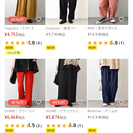
60%off
hagumu｜スカート風ワイドパンツ [[6098262]][C]
hagumu｜麻混イージーパンツ [[hag-215]][C]
RNA｜馬布で作ったギャルソンパンツ [[R4470]][C]
¥
4,752
¥
9,790
¥
16,940
税込
税込
税込
4.0
5.0
（3）
（1）
NEW
NEW
NEW
2buy対象
40%off
40%off
HUMS｜プリーツパンツ [[C-5142]][C]
HUMS｜リラックスパンツ [[RNK-2673]][C]
MidiUmi｜デニムタックワイドパンツ [[2-760207]][C]
¥
6,468
¥
5,874
¥
16,940
税込
税込
税込
4.5
5.0
（2）
（1）
NEW
NEW
NEW