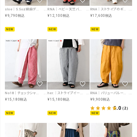
sloe｜5.5oz綿麻デニムゆるパンツ [[4804509]][C]
RNA｜ベビー天竺バギースウェット [[R4331]][C]
RNA｜ストライプのギャルソンパンツ [[R4450]][C]
¥
9,790
¥
12,100
¥
17,600
税込
税込
税込
NEW
NEW
NEW
No18｜チェックシャーリングワイドボールパンツ [[CE1PT231008X]][C]
her.｜ストライプイージーパンツ [[CE3PT260701]][C]
RNA｜バリューバルーンパンツ [[R4452]][C]
¥
15,180
¥
15,180
¥
9,900
税込
税込
税込
5.0
（2）
NEW
NEW
NEW