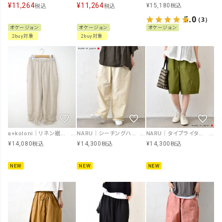
¥
11,264
¥
11,264
¥
15,180
税込
税込
税込
5.0
（3）
オケージョン
オケージョン
オケージョン
2buy対象
2buy対象
a+koloni｜リネン裾フリンジパンツ [[2605015]][C]
NARU｜シーチングハンドワッシャーノッポパンツ [[643855BE]][C]
NARU｜タイプライターエアフローエイコンパンツ [[6729001]][C]
¥
14,080
¥
14,300
¥
14,300
税込
税込
税込
NEW
NEW
NEW