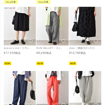
2buy対象
2buy対象
mizuiro ind｜リネンワイドハーフパンツ [[2-260106]][C]
SUN VALLEY｜コットンローンボタニカルプリントパンツ [[SK5060265]][C]
sloe｜綿麻大ドットジャガードガウチョパンツ [[5801388]][C]
¥
17,930
¥
8,690
¥
10,780
税込
税込
税込
NEW
NEW
NEW