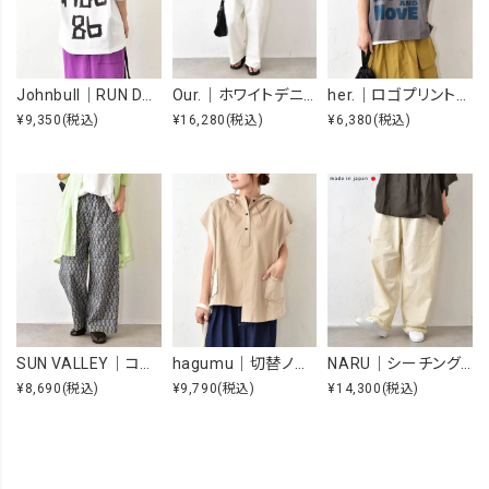
Johnbull｜RUN DMC RAISING HELL Tee [[JT263C39]][C]
Our.｜ホワイトデニムオーバーオール [[Our-022-1]][C]
her.｜ロゴプリントTee [[MTAH604-0721]][C]
¥9,350
(税込)
¥16,280
(税込)
¥6,380
(税込)
SUN VALLEY｜コットンローンボタニカルプリントパンツ [[SK5060265]][C]
hagumu｜切替ノースリーブプルオーバー [[66361091]][C]
NARU｜シーチングハンドワッシャーノッポパンツ [[643855BE]][C]
¥8,690
(税込)
¥9,790
(税込)
¥14,300
(税込)