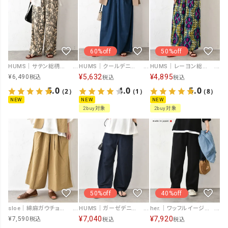
60%off
50%off
HUMS｜サテン総柄パンツ [[WFH5192]][C]
HUMS｜クールデニムフレアパンツ [[SAT-0043]][C]
HUMS｜レーヨン総柄パンツ [[HI-202602]][C]
¥
5,632
¥
4,895
¥
6,490
税込
税込
税込
5.0
4.0
5.0
（2）
（1）
（8）
NEW
NEW
NEW
2buy対象
2buy対象
50%off
40%off
sloe｜綿麻ガウチョパンツ [[8803880]][C]
HUMS｜ガーゼデニムカーブパンツ [[SAT-0040]][C]
her.｜ワッフルイージー パンツ [[MTAH503-0811/PANTS]][C]
¥
7,040
¥
7,920
¥
7,590
税込
税込
税込