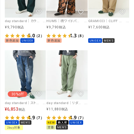
day standard｜カラーイージーパンツ [[day-019-AW]][D]
HUMS｜柄ワイドパンツ [[C-5067]][C]
GRAMICCI｜CLIFF PANT [[G5FM-P142]][D]
¥
9,790
¥
9,790
¥
17,600
税込
税込
税込
5.0
4.3
（2）
（8）
新色追加
UNISEX
新色追加
UNISEX
MEN'S
30%off
day standard｜リダイ加工リップストップカーゴパンツ [[day-027]][D]
day standard｜ストレッチベーカーパンツ [[851936]][D]
¥
6,853
¥
11,880
税込
税込
4.9
4.9
（7）
（7）
NEW
再入荷
UNISEX
UNISEX
MEN'S
定番
MEN'S
2buy対象