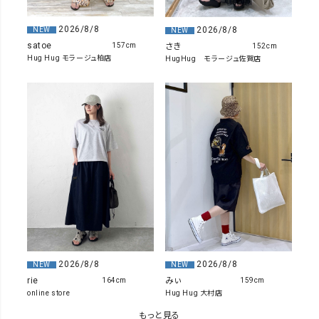
2026/8/8
2026/8/8
NEW
NEW
satoe
さき
157cm
152cm
Hug Hug モラージュ柏店
HugHug モラージュ佐賀店
2026/8/8
2026/8/8
NEW
NEW
rie
みぃ
164cm
159cm
online store
Hug Hug 大村店
もっと見る