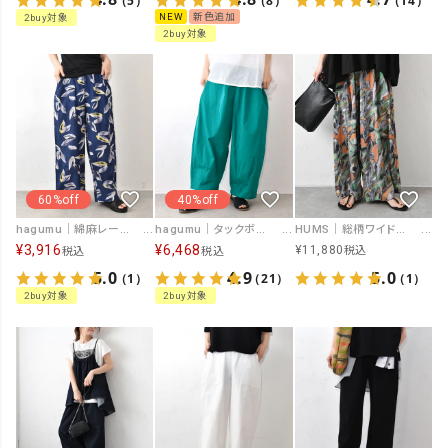
（5）
（8）
（14）
NEW
新色追加
2buy対象
2buy対象
60%off
40%off
hagumu｜綿麻レーヨン柄ワイドパンツ [[CPMA-3226]][C]
hagumu｜タックボールパンツ [[C-756]][C]
HUMS｜総柄ワイドパンツ(ボタニカルアート柄) [[C-5127]][C]
¥
3,916
¥
6,468
¥
11,880
税込
税込
税込
5.0
4.9
5.0
（1）
（21）
（1）
2buy対象
2buy対象