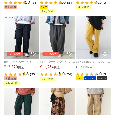
4.7
5.0
4.5
（7）
（5）
（2）
新色追加
NEW
2buy対象
2buy対象
20%off
20%off
her.｜ベイカーワイドパンツ [[CE3PT230801C]][C]
her.｜ツータックワイドパンツ [[MA-33813]][C]
day standard｜カラーイージーパンツ [[day-019-26SS]][D]
¥
12,320
¥
11,264
¥
9,790
税込
税込
税込
4.8
5.0
4.0
（25）
（24）
（3）
新色追加
NEW
UNISEX
MEN'S
2buy対象
2buy対象