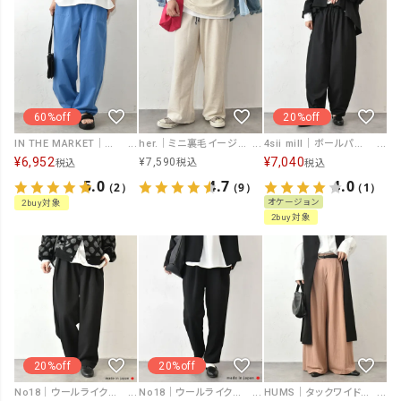
60%off
20%off
IN THE MARKET｜裾絞りイージーパンツ [[IN-115]][C]
her.｜ミニ裏毛イージーストレートパンツ パック入り [[131344PK]][C]
4sii mill｜ボールパンツ [[4s-2508090]][C]
¥
6,952
¥
7,040
¥
7,590
税込
税込
税込
5.0
4.7
4.0
（2）
（9）
（1）
オケージョン
2buy対象
2buy対象
20%off
20%off
No18｜ウールライク2タックボールパンツ [[MA-32812]][C]
No18｜ウールライクテーパードパンツ [[MA-31808]][C]
HUMS｜タックワイドパンツ [[CE4PT250807]][C]