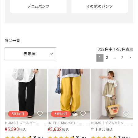
デニムパンツ
その他のパンツ
商品一覧
322
件中
1
-
50
件表示
表示順
1
2
…
7
50%off
60%off
HUMS｜レースイージーパンツ [[SAT-0047]][C]
IN THE MARKET｜裾絞りカラーイージーパンツ [[C-2538]][C]
HUMS｜チノキャミソールセットアップ [[2512713]][C]
¥
5,390
¥
5,632
¥
11,000
税込
税込
税込
4.8
4.8
4.7