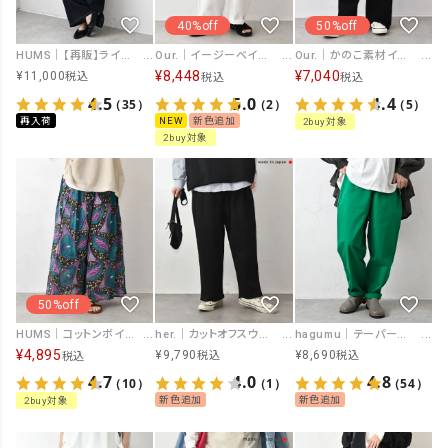
40%off
50%off
HUMS｜【再販】ライトオンスデニムセットアップ [[3005917]][C]
Our.｜イージーベイカーパンツ [[Our-026]][C]
Our.｜かのこ素材イージーパンツ [[C-9061]][C]
¥
8,448
¥
7,040
¥
11,000
税込
税込
税込
4.5
5.0
4.4
（35）
（2）
（5）
再入荷
NEW
新色追加
2buy対象
2buy対象
50%off
HUMS｜コットンボイル総柄パンツ [[HI-202601]][C]
her.｜カットオフスウェットパンツ [[131319H]][C]
hagumu｜テーパードパンツ [[125694]][C]
¥
4,895
¥
9,790
¥
8,690
税込
税込
税込
4.7
4.0
4.8
（10）
（1）
（54）
新色追加
新色追加
2buy対象