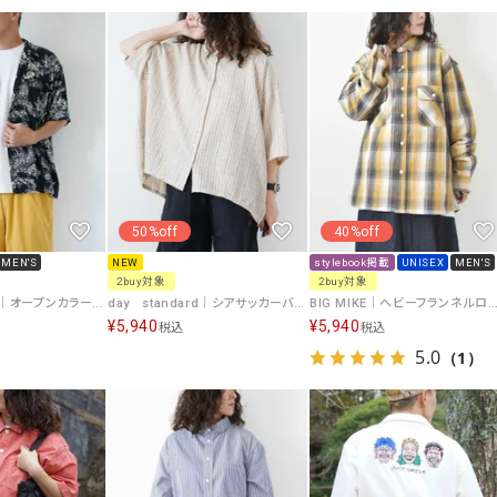
ソックス・その他雑貨
貨
50%off
40%off
MEN'S
NEW
stylebook掲載
UNISEX
MEN'S
2buy対象
2buy対象
day standard｜オープンカラーアロハシャツ [[d-c-028]][D]
day standard｜シアサッカーバルーンチェックシャツ [[d-c-046]][D]
BIG MIKE｜ヘビーフランネルロングスリーブシャツ [[102535103]
¥
5,940
¥
5,940
税込
税込
5.0
（1）