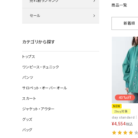
売れ筋ランキング
ニット
商品一覧
セール
新着順
その他の
カテゴリから探す
デニムパン
トップス
ワンピース・チュニック
ジャケット
パンツ
コート
サロペット・オーバーオール
40%off
スカート
NEW
ジャケット・アウター
バッグ
2buy対象
グッズ
靴
¥
4,554
税込
帽子
バッグ