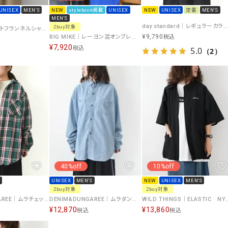
UNISEX
MEN'S
NEW
stylebook掲載
UNISEX
NEW
UNISEX
定番
MEN'S
MEN'S
day standard｜レギュラーカラーデニムシャツ [[day-018]][D]
2buy対象
BIG MIKE｜ライトフランネルシャツ [[102615101]][D]
¥
9,790
BIG MIKE｜レーヨン混オンブレスリットシャツ [[102625531]][D]
税込
¥
7,920
税込
5.0
（2）
40%off
10%off
UNISEX
MEN'S
NEW
UNISEX
MEN'S
2buy対象
2buy対象
DENIM&DUNGAREE｜ムラチェックシャツ [[22580100]][D]
DENIM&DUNGAREE｜ムラダンガリーシャツ [[22580104]][D]
WILD THINGS｜ELASTIC NYRON DEN
¥
12,870
¥
13,860
税込
税込