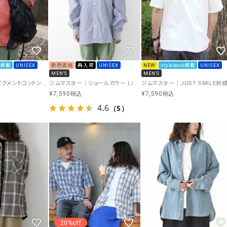
ok掲載
UNISEX
新色追加
再入荷
UNISEX
NEW
stylebook掲載
UNISEX
MEN'S
MEN'S
ジムマスター｜ピグメントコットンナイロンプルオーバーシャツ [[G733791]][D]
ジムマスター｜ショールカラー L/Sシャツ [[G233732]][D]
¥
7,590
¥
7,590
税込
税込
4.6
（5）
20%off