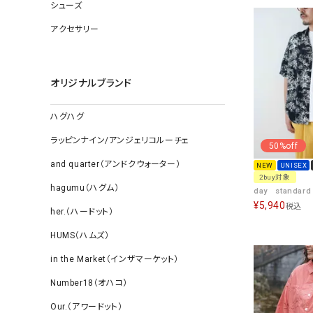
ソックス
シューズ
その他雑
アクセサリー
オリジナルブランド
ハグハグ
ラッピンナイン/アンジェリコルーチェ
50%off
and quarter（アンドクウォーター）
NEW
UNISEX
2buy対象
hagumu（ハグム）
¥
5,940
税込
her.（ハードット）
HUMS（ハムズ）
in the Market（インザマーケット）
Number18（オハコ）
Our.（アワードット）