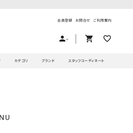
会員登録
お問合せ
ご利用案内
person
shopping_cart
favorite_outline
ド
カテゴリ
ブランド
スタッフコーディネート
プス
ハグハグ
ワンピース
OMEKASI（オメカシ）
ピース・チュニック
ラッピンナイン/アンジェリコルーチェ
チュニック
OMEKASI+（オメカシプラス
ツ
hagumu（ハグム）
Number18（オハコ）
ENU
ペット・オーバーオール
her.（ハードット）
in the Market（インザマ
ート
and quarter（アンドクウォーター）
HUMS（ハムズ）