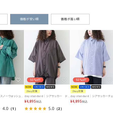
タンクトップ・キャミソール
ジャ
グッ
その他のパンツ
価格が安い順
価格が高い順
パンツ
デニムパンツ
ロング・マキシ丈
デニムパンツ
ロング・マキシ丈
ツ
その他のパンツ
その他スカート
その他スカート
トッ
ワン
ジャケット
サロ
ジャケット
すべて見る
コート
バッグ
ジャ
コート
ガウン
シューズ
グッ
その他アウター
アクセサリー
50%off
50%off
すべて見る
NEW
UNISEX
MEN'S
NEW
UNISEX
MEN'S
バッグ
2buy対象
2buy対象
day standard｜スノーウォッシュ加工BIGシャツ [[I261027-28]][D]
day standard｜シアサッカー ドローコード半袖シャツ [[261910]][D]
靴
¥
4,895
¥
4,895
税込
税込
帽子
4.0
5.0
（1）
（2）