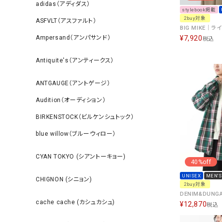
adidas（アディダス）
stylebook掲載
2buy対象
ASFVLT（アスファルト）
Ampersand（アンパサンド）
¥
7,920
税込
Antiquite's（アンティークス）
ANTGAUGE（アントゲージ）
Audition（オーディション）
BIRKENSTOCK（ビルケンシュトック）
blue willow（ブルーウィロー）
CYAN TOKYO (シアントーキョー)
40%off
UNISEX
MEN'S
CHIGNON (シニョン)
2buy対象
cache cache (カシュカシュ)
¥
12,870
税込