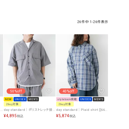
ケット・アウター
Our.（アワードット）
Hymn LIPA（ヒムリパ）
ズ
Wrapin nine9（ラッピンナイン）
W（ラッピンナイン）
ロング・マキシ丈
day standard（デイスタンダード）
10t'ena (トテナ)
26
件中
1
-
26
件表示
その他スカート
プス
08mab(ゼロハチマブ)
Johnbull（ジョンブル）
ピース・チュニック
すべて見る
1%（イチ パーセント）
LAOCOONTE（ラオコンテ）
ペット・オーバーオール
1 metre carre（アンメートルキャレ ）
LAURA DI MAGGIO（ロ
ケット・アウター
オ）
ズ
120%lino（ワンハンドレッドトゥエンティ
le camouflage tribe
ーパーセントリノ）
トライブ）
50%off
40%off
adidas（アディダス）
Lallia Mu（ラリア ムー）
NEW
UNISEX
MEN'S
stylebook掲載
UNISEX
MEN'S
2buy対象
2buy対象
ASFVLT（アスファルト）
mizuiro ind（ミズイロ イ
day standard｜シアサッカーチェック ドローコード半袖シャツ [[261914]][D]
day standard｜ポリストレッチ接触冷感半袖オープンカラーシャツ [[131954]][D]
day standard｜Plaid shirt [[661300]][D]
¥
4,895
¥
5,874
税込
税込
Ampersand（アンパサンド）
MICALLE MICALLE（ミ
Antiquite's（アンティークス）
NATURAL LAUNDRY（