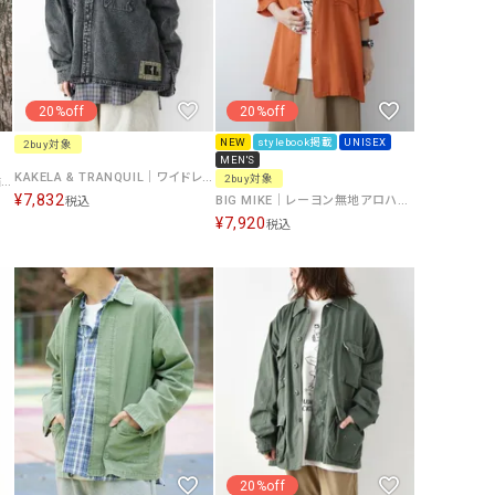
GO TO HOLLYWOOD（ゴートゥーハリウ
THIRTY（サーティ）
ッド）
G-STAR RAW（ジースターロウ）
tumugu:（ツムグ）
20%off
20%off
GOOD SPEED（グッドスピード）
un cinq（アンサンク）
NEW
stylebook掲載
UNISEX
2buy対象
GAIMO（ガイモ）
UNIVERSAL OVERAL
MEN'S
KAKELA & TRANQUIL｜ワイドレギュラーデニムシャツ [[12510-369-20]][D]
2buy対象
ジムマスター｜JUST SMILE刺繍シャツ [[G721749]][D]
オーバーオール）
¥
7,832
BIG MIKE｜レーヨン無地アロハシャツ [[102625540]][D]
税込
GRAMICCI（グラミチ）
USU GALLERY（ユーエ
¥
7,920
税込
ー）
（ｇ） （グラム）
upper hights（アッパーハ
Gives a sense of fullment
+phenix（フェニックス）
HUNTER（ハンター）
WILD THINGS（ワイルド
ICHI（イチ）
ILIMA（イリマ）
20%off