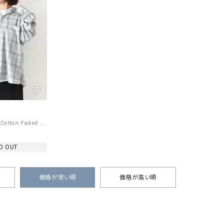
Barns｜Indigo Cotton Faded Check Shirt 長袖チェックシャツ[[BR-25139]][D]
D OUT
価格が安い順
価格が高い順