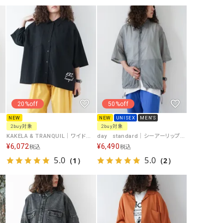
リー）
Audition（オーディション）
ORDINARY FITS（オーデ
ツ）
blue willow（ブルーウィロー）
Osmosis（オズモシス）
blue willow（ブルーウィロー）
prit（プリット）
CUBE SUGAR（キューブシュガー）
PUMA（プーマ）
CONVERSE ALL STAR（コンバースオー
Risley（リズレー）
20%off
50%off
ルスター）
NEW
NEW
UNISEX
MEN'S
2buy対象
2buy対象
Champion（チャンピオン）
RED CARD（レッドカード）
][D]
KAKELA & TRANQUIL｜ワイド刺繍シャツ [[12603-462-20]][D]
day standard｜シーアーリップシャツ [[d-c-047]][D]
DENIM DUNGAREE（デニムダンガリー）
SO（エスオー）
¥
6,072
¥
6,490
税込
税込
5.0
5.0
Deck（ディック）
（1）
SUN VALLEY（サンバレー）
（2）
EVOL（イーボル）
SCOTCH&SODA（スコッチ
ダ）
Emma Taylor（エマテイラー）
SUGAR ROSE（シュガーロ
FLAVOR TEE（フレーバーティー）
squady by graphite（ス