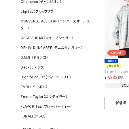
Champion（チャンピオン）
clip.tab（クリップタブ）
CONVERSE ALL STAR（コンバースオールス
ター）
CUBE SUGAR（キューブシュガー）
DENIM DUNGAREE（デニムダンガリー）
60%off
D.M.G.（ドミンゴ）
UNISEX
2buy対象
Deck（ディック）
Dignite collier（ディニテコリエ）
¥
7,832
税込
SOL
EVOL（イーボル）
Emma Taylor（エマテイラー）
新着順
FLAVOR TEE（フレーバーティー）
FURALI（フラリ）