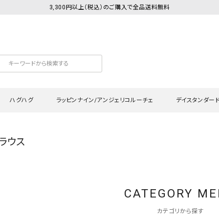
3,300円以上（税込）のご購入で全品送料無料
ハグハグ
ラッピンナイン/アンジェリコルーチェ
デイスタンダー
ブラウス
カットソー
Tシャツ・カットソー
ワンピース
Tシャツ・カットソー
ワンピース
トッ
プ・キャミソール
シャツ・ブラウス
チュニック
カーディガン・ベスト
チュニック
ワン
ン・ベスト
カーディガン
シャツ・ブラウス
パン
CATEGORY M
ラウス
ベスト
スウェット・パーカー
サロ
・パーカー
ニット
ニット
スカ
カテゴリから探す