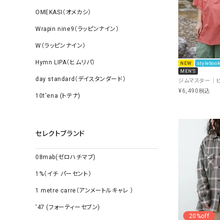
OMEKASI（オメカシ）
Wrapin nine9（ラッピンナイン）
W（ラッピンナイン）
Hymn LIPA（ヒムリパ）
NEW
stylebo
MEN'S
day standard（デイスタンダード）
¥
6,490
税込
10t'ena (トテナ)
セレクトブランド
08mab(ゼロハチマブ)
1%（イチ パーセント）
1 metre carre（アンメートルキャレ ）
‘47 (フォーティーセブン)
20%off