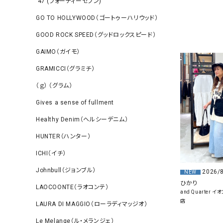
‘47 (フォーティーセブン)
GO TO HOLLYWOOD（ゴートゥーハリウッド）
GOOD ROCK SPEED（グッドロックスピード）
GAIMO（ガイモ）
GRAMICCI（グラミチ）
（ｇ） （グラム）
Gives a sense of fullment
Healthy Denim（ヘルシーデニム）
HUNTER（ハンター）
ICHI（イチ）
Johnbull（ジョンブル）
2026/
NEW
ひかり
LAOCOONTE（ラオコンテ）
and Quarter
店
LAURA DI MAGGIO（ローラディマッジオ）
Le Melange（ル・メランジェ）