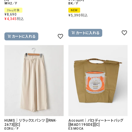
WH2／F
BK／F
2buy対象
NEW
¥
8,690
¥
5,390
税込
¥
4,345
税込
カートに入れる
カートに入れる
HUMS｜リラックスパンツ [[RNK-
Account｜パロディートートバッグ
2673]][C]
[[MAD119GDE]][C]
ECRU／F
E3.MOCA