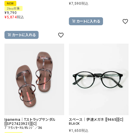
¥
7,590
税込
NEW
2buy対象
¥
9,790
¥
5,874
税込
カートに入れる
カートに入れる
Ipanema｜Tストラップサンダル
スペース｜伊達メガネ [[9465]][C]
[[SP27423921]][C]
BLACK
ﾌﾞﾗｳﾝ/ﾀｰﾄﾙ/ｵﾚﾝｼﾞ／36
¥
1,650
税込