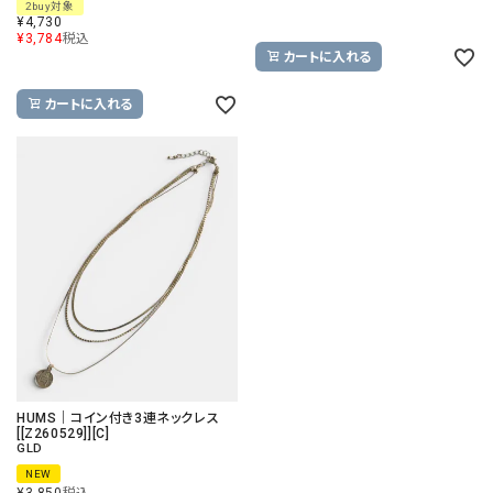
2buy対象
¥
4,730
¥
3,784
税込
カートに入れる
カートに入れる
HUMS｜コイン付き3連ネックレス
[[Z260529]][C]
GLD
NEW