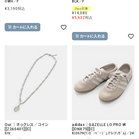
OWH／F
BLK／F
¥
3,190
税込
2buy対象
¥
14,080
¥
5,632
税込
カートに入れる
カートに入れる
Our.｜ネックレス／コイン
adidas｜GAZELLE LO PRO W
[[Z260401]][C]
[[ONX75]][C]
SIV
KI3579(ﾜﾝﾀﾞｰﾍﾞｰｼﾞｭ/ｱﾙﾐﾅ/ｶﾞﾑ)／24