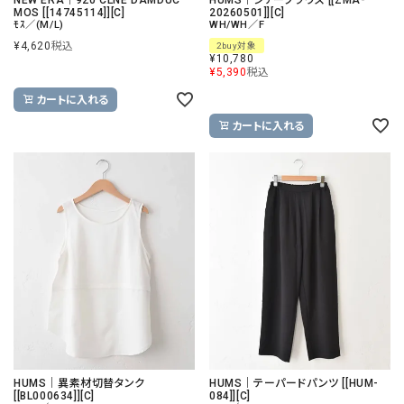
MOS [[14745114]][C]
20260501]][C]
ﾓｽ／(M/L)
WH/WH／F
¥
4,620
税込
2buy対象
¥
10,780
¥
5,390
税込
カートに入れる
カートに入れる
HUMS｜異素材切替タンク
HUMS｜テーパードパンツ [[HUM-
[[BL000634]][C]
084]][C]