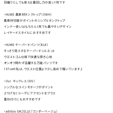
羽織りとしても使える着回し力の高い1枚です

・HUMS 異素材タンクトップ（OWH） 

異素材切替がポイントのシンプルタンクトップ

インナー使いはもちろん1枚でも着やすいデザイン

レイヤードスタイルにおすすめです

・HUMS テーパードパンツ（BLK） 

すっきり見えするテーパードシルエット

ウエストゴム仕様で快適な穿き心地

オンオフ問わず活躍する万能パンツです

157㎝の私は、ウエスト位置より少し高めで履いています♪

・Our. ネックレス（SIV） 

シンプルなコインモチーフがポイント

さりげなくコーデにアクセントをプラス

重ね付けにもおすすめです

・adidas GAZELLE（ワンダーベージュ） 
