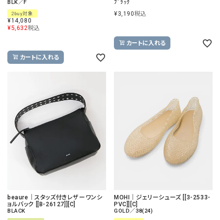
BLK／F
ﾌﾞﾗｯｸ
¥
3,190
税込
2buy対象
¥
14,080
¥
5,632
税込
カートに入れる
カートに入れる
beaure｜スタッズ付きレザーワンシ
MOHI｜ジェリーシューズ [[3-2533-
ョルバック [[B-26127]][C]
PVC]][C]
BLACK
GOLD／38(24)