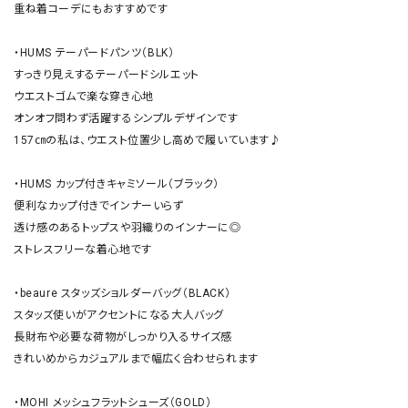
重ね着コーデにもおすすめです

・HUMS テーパードパンツ（BLK） 

すっきり見えするテーパードシルエット

ウエストゴムで楽な穿き心地

オンオフ問わず活躍するシンプルデザインです

157㎝の私は、ウエスト位置少し高めで履いています♪

・HUMS カップ付きキャミソール（ブラック）

便利なカップ付きでインナーいらず

透け感のあるトップスや羽織りのインナーに◎

ストレスフリーな着心地です

・beaure スタッズショルダーバッグ（BLACK） 

スタッズ使いがアクセントになる大人バッグ

長財布や必要な荷物がしっかり入るサイズ感

きれいめからカジュアルまで幅広く合わせられます

・MOHI メッシュフラットシューズ（GOLD） 
