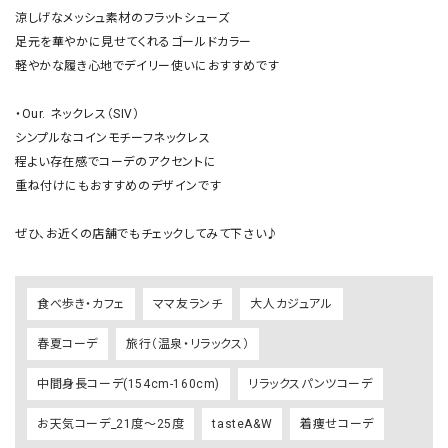
涼しげなメッシュ素材のフラットシューズ

足元を華やかに見せてくれるゴールドカラー

軽やかな履き心地でデイリー使いにおすすめです

・Our. ネックレス（SIV） 

シンプルなコインモチーフネックレス

程よい存在感でコーデのアクセントに

重ね付けにもおすすめのデザインです

ぜひ、お近くの店舗でもチェックしてみて下さい♪
食べ歩き・カフェ
ママ友ランチ
大人カジュアル
春夏コーデ
旅行（温泉・リラックス）
中間身長コーデ(154cm-160cm)
リラックスパンツコーデ
お天気コーデ_21度～25度
tasteA&W
着痩せコーデ