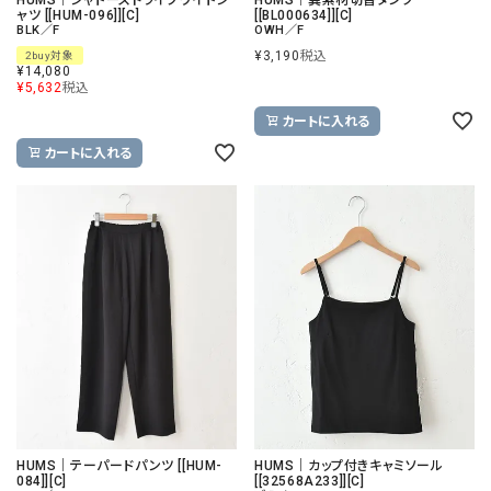
ャツ [[HUM-096]][C]
[[BL000634]][C]
BLK／F
OWH／F
¥
3,190
税込
2buy対象
¥
14,080
¥
5,632
税込
カートに入れる
カートに入れる
HUMS｜テーパードパンツ [[HUM-
HUMS｜カップ付きキャミソール
084]][C]
[[32568A233]][C]