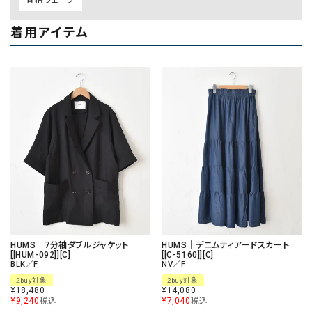
着用アイテム
HUMS｜7分袖ダブルジャケット
HUMS｜デニムティアードスカート
[[HUM-092]][C]
[[C-5160]][C]
BLK／F
NV／F
2buy対象
2buy対象
¥
18,480
¥
14,080
¥
9,240
税込
¥
7,040
税込