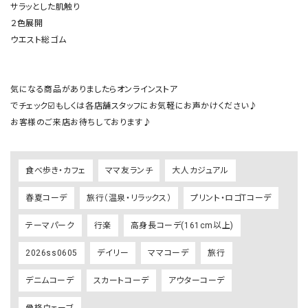
サラッとした肌触り

２色展開

ウエスト総ゴム

気になる商品がありましたらオンラインストア

でチェック☑️もしくは各店舗スタッフにお気軽にお声かけください♪

お客様のご来店お待ちしております♪
食べ歩き・カフェ
ママ友ランチ
大人カジュアル
春夏コーデ
旅行（温泉・リラックス）
プリント・ロゴTコーデ
テーマパーク
行楽
高身長コーデ(161cm以上)
2026ss0605
デイリー
ママコーデ
旅行
デニムコーデ
スカートコーデ
アウターコーデ
骨格ウェーブ