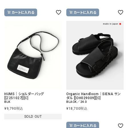
カートに入れる
カートに入れる
HUMS｜ショルダーバッグ
Organic Handloom｜SIENA サン
[[Z251027]][C]
ダル [[OH029009]][C]
BLK
BLACK／24.0
¥
9,790
税込
¥
18,700
税込
SOLD OUT
カートに入れる