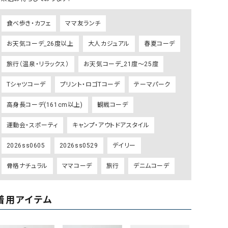
リー）
食べ歩き・カフェ
ママ友ランチ
Audition（オーディション）
ORDINARY FITS（オーデ
ツ）
お天気コーデ_26度以上
大人カジュアル
春夏コーデ
blue willow（ブルーウィロー）
Osmosis（オズモシス）
旅行（温泉・リラックス）
お天気コーデ_21度～25度
blue willow（ブルーウィロー）
prit（プリット）
Tシャツコーデ
プリント・ロゴTコーデ
テーマパーク
CUBE SUGAR（キューブシュガー）
PUMA（プーマ）
CONVERSE ALL STAR（コンバースオー
Risley（リズレー）
高身長コーデ(161cm以上)
観戦コーデ
ルスター）
運動会・スポーティ
キャンプ・アウトドアスタイル
Champion（チャンピオン）
RED CARD（レッドカード）
2026ss0605
2026ss0529
デイリー
DENIM DUNGAREE（デニムダンガリー）
SO（エスオー）
Deck（ディック）
SUN VALLEY（サンバレー）
骨格ナチュラル
ママコーデ
旅行
デニムコーデ
EVOL（イーボル）
SCOTCH&SODA（スコッチ
ダ）
着用アイテム
Emma Taylor（エマテイラー）
SUGAR ROSE（シュガーロ
FLAVOR TEE（フレーバーティー）
squady by graphite（ス