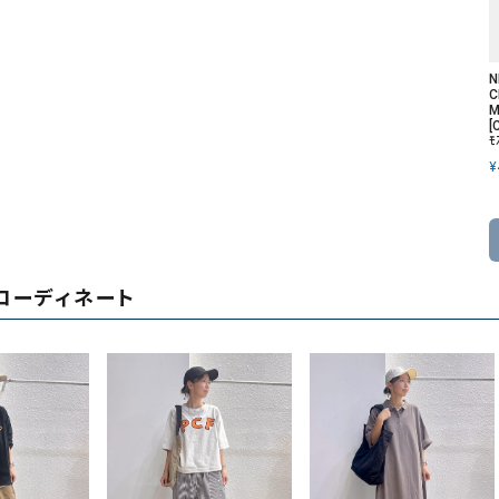
N
C
M
[
ﾓ
¥
コーディネート