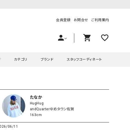
会員登録
お問合せ
ご利用案内
person
shopping_cart
favorite_outline
ド
カテゴリ
ブランド
スタッフコーディネート
プス
ハグハグ
ワンピース
OMEKASI（オメカシ）
ピース・チュニック
ラッピンナイン/アンジェリコルーチェ
チュニック
OMEKASI+（オメカシプラス
たなか
HugHug
ツ
hagumu（ハグム）
Number18（オハコ）
andQuarterゆめタウン佐賀
ペット・オーバーオール
her.（ハードット）
in the Market（インザマ
163cm
ート
and quarter（アンドクウォーター）
HUMS（ハムズ）
026/06/11