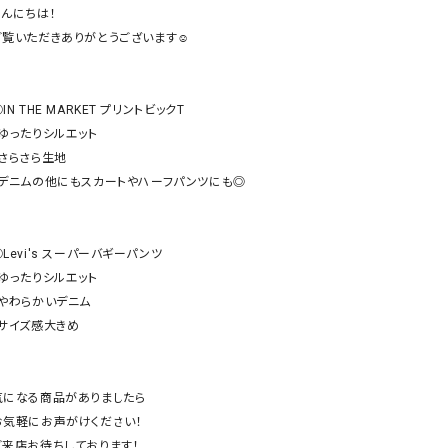
ケット・アウター
Our.（アワードット）
Hymn LIPA（ヒムリパ）
んにちは！

ご覧いただきありがとうございます☺︎

ズ
Wrapin nine9（ラッピンナイン）
W（ラッピンナイン）
ロング・マキシ丈
day standard（デイスタンダード）
10t'ena (トテナ)
その他スカート
IN THE MARKET プリントビックT

・ゆったりシルエット

プス
・さらさら生地

08mab(ゼロハチマブ)
Johnbull（ジョンブル）
ピース・チュニック
・デニムの他にもスカートやハーフパンツにも◎

すべて見る
1%（イチ パーセント）
LAOCOONTE（ラオコンテ）
ペット・オーバーオール
1 metre carre（アンメートルキャレ ）
LAURA DI MAGGIO（ロ
ケット・アウター
Levi's スーパーバギーパンツ

オ）
ズ
・ゆったりシルエット

120%lino（ワンハンドレッドトゥエンティ
le camouflage tribe
・やわらかいデニム

ーパーセントリノ）
トライブ）
・サイズ感大きめ

adidas（アディダス）
Lallia Mu（ラリア ムー）
ASFVLT（アスファルト）
mizuiro ind（ミズイロ イ
気になる商品がありましたら

Ampersand（アンパサンド）
MICALLE MICALLE（ミ
お気軽にお声がけください！

Antiquite's（アンティークス）
NATURAL LAUNDRY（
ご来店お待ちしております！