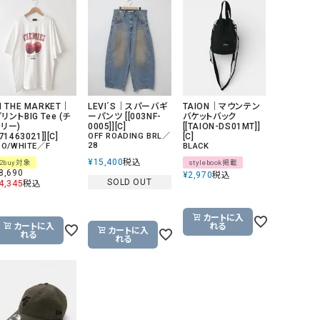
GO TO HOLLYWOOD（ゴートゥーハリウ
THIRTY（サーティ）
ッド）
G-STAR RAW（ジースターロウ）
tumugu:（ツムグ）
GOOD SPEED（グッドスピード）
un cinq（アンサンク）
GAIMO（ガイモ）
UNIVERSAL OVERAL
N THE MARKET｜
LEVI´S｜スパーバギ
TAION｜マウンテン
リントBIG Tee (チ
ーパンツ [[003NF-
バケットバック
オーバーオール）
ェリー)
0005]][C]
[[TAION-DS01MT]]
[71463021]][C]
OFF ROADING BRL／
[C]
GRAMICCI（グラミチ）
USU GALLERY（ユーエ
28
 O/WHITE／F
BLACK
ー）
¥
15,400
税込
2buy対象
stylebook掲載
8,690
¥
2,970
税込
SOLD OUT
（ｇ） （グラム）
upper hights（アッパーハ
4,345
税込
Gives a sense of fullment
+phenix（フェニックス）
カートに入
カートに入
れる
HUNTER（ハンター）
WILD THINGS（ワイルド
カートに入
れる
れる
ICHI（イチ）
ILIMA（イリマ）