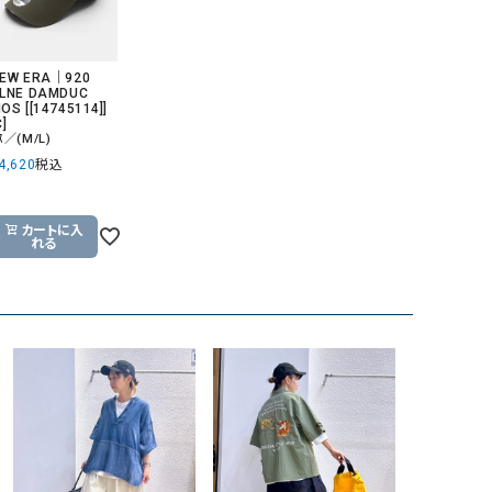
EW ERA｜920
LNE DAMDUC
OS [[14745114]]
C]
ｽ／(M/L)
4,620
税込
カートに入
れる