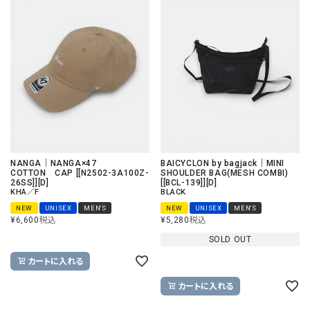
NANGA｜NANGA×47
BAICYCLON by bagjack｜MINI
COTTON CAP [[N2502-3A100Z-
SHOULDER BAG(MESH COMBI)
26SS]][D]
[[BCL-139]][D]
KHA／F
BLACK
NEW
UNISEX
MEN'S
NEW
UNISEX
MEN'S
¥
6,600
税込
¥
5,280
税込
SOLD OUT
カートに入れる
カートに入れる