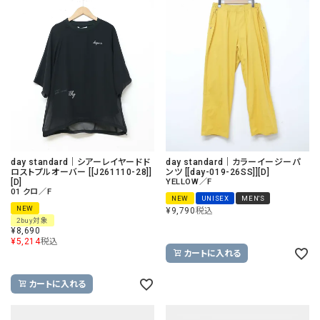
day standard｜シアーレイヤードド
day standard｜カラーイージーパ
ロストプルオーバー [[J261110-28]]
ンツ [[day-019-26SS]][D]
[D]
YELLOW／F
01 クロ／F
NEW
UNISEX
MEN'S
NEW
¥
9,790
税込
2buy対象
¥
8,690
¥
5,214
税込
カートに入れる
カートに入れる