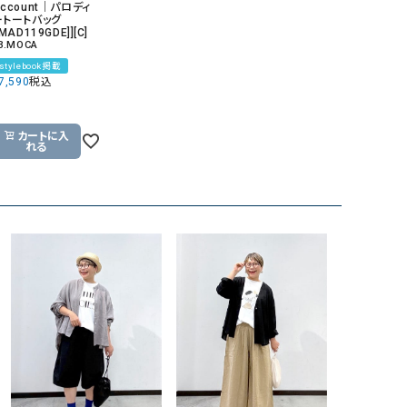
ccount｜パロディ
ートートバッグ
[MAD119GDE]][C]
3.MOCA
stylebook掲載
7,590
税込
カートに入
れる