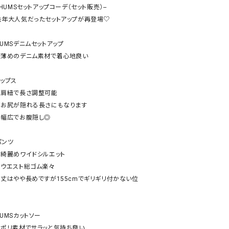
ケット・アウター
Our.（アワードット）
Hymn LIPA（ヒムリパ）
-HUMSセットアップコーデ（セット販売）--

去年大人気だったセットアップが再登場♡

ズ
Wrapin nine9（ラッピンナイン）
W（ラッピンナイン）
ロング・マキシ丈
day standard（デイスタンダード）
10t'ena (トテナ)
HUMSデニムセットアップ

その他スカート
⚪︎薄めのデニム素材で着心地良い

プス
ップス

08mab(ゼロハチマブ)
Johnbull（ジョンブル）
ピース・チュニック
⚪︎肩紐で長さ調整可能

すべて見る
1%（イチ パーセント）
LAOCOONTE（ラオコンテ）
⚪︎お尻が隠れる長さにもなります

ペット・オーバーオール
⚪︎幅広でお腹隠し◎

1 metre carre（アンメートルキャレ ）
LAURA DI MAGGIO（ロ
ケット・アウター
オ）
ズ
ンツ

120%lino（ワンハンドレッドトゥエンティ
le camouflage tribe
⚪︎綺麗めワイドシルエット

ーパーセントリノ）
トライブ）
⚪︎ウエスト総ゴム楽々

adidas（アディダス）
Lallia Mu（ラリア ムー）
⚪︎丈はやや長めですが155cmでギリギリ付かない位

ASFVLT（アスファルト）
mizuiro ind（ミズイロ イ
Ampersand（アンパサンド）
MICALLE MICALLE（ミ
UMSカットソー

Antiquite's（アンティークス）
NATURAL LAUNDRY（
⚪︎ポリ素材でサラッと気持ち良い
