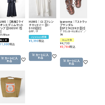
HUMS｜【再販】ライ
HUMS｜ロゴフレン
Ipanema｜Tストラッ
トオンスデニムセット
チカットソー [[C-
プサンダル
ップ [[3005917]]
5105]][C]
[[SP27423921]][C]
C]
OFF／F
ﾌﾞﾗｳﾝ/ﾀｰﾄﾙ/ｵﾚﾝｼﾞ／
36
01/Blue
stylebook掲載
2buy対象
再入荷
¥
5,390
税込
¥
4,730
11,000
税込
¥
3,784
税込
カートに入
れる
カートに入
カートに入
れる
れる