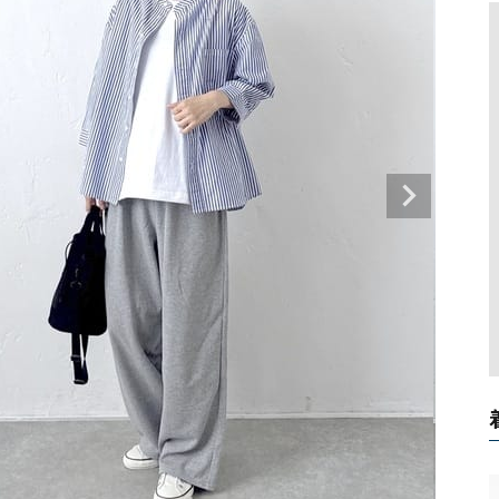
タンクトップ・キャミソール
ジャ
グッ
その他のパンツ
パンツ
デニムパンツ
ロング・マキシ丈
デニムパンツ
ロング・マキシ丈
ツ
その他のパンツ
その他スカート
その他スカート
トッ
ワン
ジャケット
サロ
ジャケット
すべて見る
コート
バッグ
ジャ
コート
ガウン
シューズ
グッ
その他アウター
アクセサリー
すべて見る
バッグ
靴
帽子