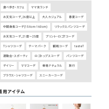
ケット・アウター
Our.（アワードット）
Hymn LIPA（ヒムリパ）
食べ歩き・カフェ
ママ友ランチ
ズ
Wrapin nine9（ラッピンナイン）
W（ラッピンナイン）
お天気コーデ_26度以上
大人カジュアル
春夏コーデ
ロング・マキシ丈
day standard（デイスタンダード）
10t'ena (トテナ)
その他スカート
中間身長コーデ(154cm-160cm)
リラックスパンツコーデ
プス
お天気コーデ_21度～25度
プリント・ロゴTコーデ
08mab(ゼロハチマブ)
Johnbull（ジョンブル）
ピース・チュニック
Tシャツコーデ
テーマパーク
観戦コーデ
tasteT
すべて見る
1%（イチ パーセント）
LAOCOONTE（ラオコンテ）
ペット・オーバーオール
運動会・スポーティ
ロゴトップスコーデ
パンツコーデ
1 metre carre（アンメートルキャレ ）
LAURA DI MAGGIO（ロ
ケット・アウター
オ）
デイリー
ママコーデ
骨格ナチュラル
旅行
ズ
120%lino（ワンハンドレッドトゥエンティ
le camouflage tribe
ブラウス・シャツコーデ
スニーカーコーデ
ーパーセントリノ）
トライブ）
adidas（アディダス）
Lallia Mu（ラリア ムー）
着用アイテム
ASFVLT（アスファルト）
mizuiro ind（ミズイロ イ
Ampersand（アンパサンド）
MICALLE MICALLE（ミ
Antiquite's（アンティークス）
NATURAL LAUNDRY（