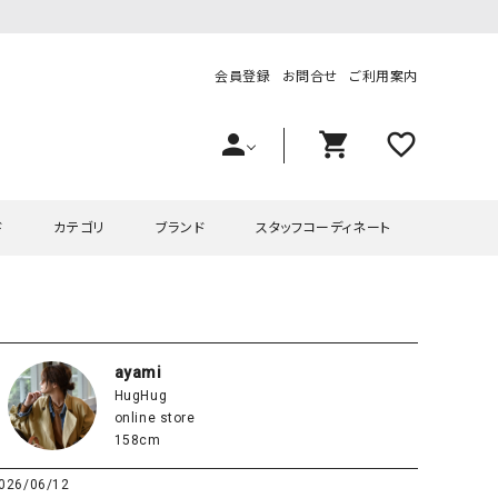
会員登録
お問合せ
ご利用案内
person
shopping_cart
favorite_outline
ド
カテゴリ
ブランド
スタッフコーディネート
プス
ハグハグ
ワンピース
OMEKASI（オメカシ）
ピース・チュニック
ラッピンナイン/アンジェリコルーチェ
チュニック
OMEKASI+（オメカシプラス
ayami
HugHug
ツ
hagumu（ハグム）
Number18（オハコ）
online store
ペット・オーバーオール
her.（ハードット）
in the Market（インザマ
158cm
ート
and quarter（アンドクウォーター）
HUMS（ハムズ）
026/06/12