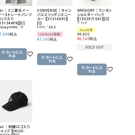
GO TO HOLLYWOOD（ゴートゥーハリウ
THIRTY（サーティ）
her.｜ミニ裏毛イー
CONVERSE｜キャン
GREGORY｜ランタン
ッド）
ジーストレートパンツ
バススリッポンスニー
ショルダーバック
パック入り
カー [[31314091]]
[[1302971041]][C]
[131344PK]][C]
[C]
ﾌﾞﾗｯｸ
G-STAR RAW（ジースターロウ）
tumugu:（ツムグ）
Gray×ORG／F
ﾎﾜｲﾄ／24.5
2buy対象
GOOD SPEED（グッドスピード）
un cinq（アンサンク）
7,590
税込
¥
8,800
stylebook掲載
¥
6,160
税込
¥
7,150
税込
GAIMO（ガイモ）
UNIVERSAL OVERAL
SOLD OUT
オーバーオール）
カートに入
れる
カートに入
GRAMICCI（グラミチ）
USU GALLERY（ユーエ
れる
ー）
カートに入
れる
（ｇ） （グラム）
upper hights（アッパーハ
Gives a sense of fullment
+phenix（フェニックス）
HUNTER（ハンター）
WILD THINGS（ワイルド
ICHI（イチ）
ILIMA（イリマ）
Our.｜刺繍ロゴ入り
ャップ [[HU26-