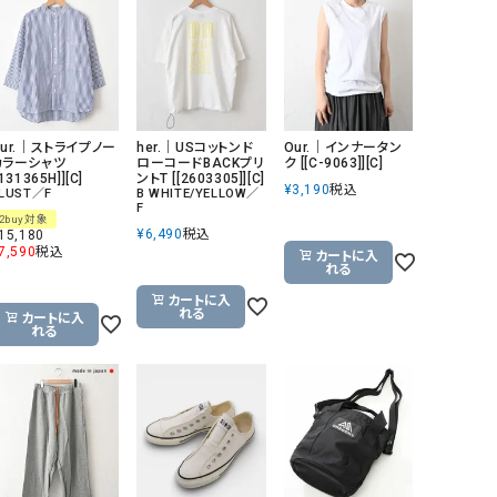
リー）
Audition（オーディション）
ORDINARY FITS（オーデ
ツ）
blue willow（ブルーウィロー）
Osmosis（オズモシス）
Our.｜ストライプノー
her.｜USコットンド
Our.｜インナータン
blue willow（ブルーウィロー）
prit（プリット）
カラーシャツ
ローコードBACKプリ
ク [[C-9063]][C]
[131365H]][C]
ントT [[2603305]][C]
CUBE SUGAR（キューブシュガー）
PUMA（プーマ）
¥
3,190
税込
LUST／F
B WHITE/YELLOW／
F
2buy対象
CONVERSE ALL STAR（コンバースオー
Risley（リズレー）
¥
6,490
税込
15,180
ルスター）
7,590
税込
カートに入
れる
Champion（チャンピオン）
RED CARD（レッドカード）
カートに入
れる
カートに入
DENIM DUNGAREE（デニムダンガリー）
SO（エスオー）
れる
Deck（ディック）
SUN VALLEY（サンバレー）
EVOL（イーボル）
SCOTCH&SODA（スコッチ
ダ）
Emma Taylor（エマテイラー）
SUGAR ROSE（シュガーロ
FLAVOR TEE（フレーバーティー）
squady by graphite（ス