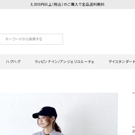
3,300円以上（税込）のご購入で全品送料無料
ハグハグ
ラッピンナイン/アンジェリコルーチェ
デイスタンダー
カットソー
Tシャツ・カットソー
ワンピース
Tシャツ・カットソー
ワンピース
トッ
プ・キャミソール
シャツ・ブラウス
チュニック
カーディガン・ベスト
チュニック
ワン
ン・ベスト
カーディガン
シャツ・ブラウス
パン
ラウス
ベスト
スウェット・パーカー
サロ
・パーカー
ニット
ニット
スカ
2