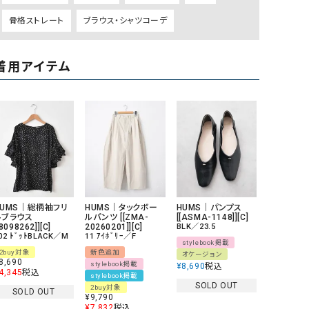
GO TO HOLLYWOOD（ゴートゥーハリウ
THIRTY（サーティ）
骨格ストレート
ブラウス・シャツコーデ
ッド）
G-STAR RAW（ジースターロウ）
tumugu:（ツムグ）
着用アイテム
GOOD SPEED（グッドスピード）
un cinq（アンサンク）
GAIMO（ガイモ）
UNIVERSAL OVERAL
オーバーオール）
GRAMICCI（グラミチ）
USU GALLERY（ユーエ
ー）
（ｇ） （グラム）
upper hights（アッパーハ
Gives a sense of fullment
+phenix（フェニックス）
HUMS｜総柄袖フリ
HUMS｜タックボー
HUMS｜パンプス
ルブラウス
ルパンツ [[ZMA-
[[ASMA-1148]][C]
HUNTER（ハンター）
WILD THINGS（ワイルド
[8098262]][C]
20260201]][C]
BLK／23.5
02 ﾄﾞｯﾄBLACK／M
11 ｱｲﾎﾞﾘｰ／F
ICHI（イチ）
stylebook掲載
2buy対象
新色追加
オケージョン
8,690
stylebook掲載
ILIMA（イリマ）
¥
8,690
税込
4,345
税込
stylebook掲載
SOLD OUT
2buy対象
SOLD OUT
¥
9,790
¥
7,832
税込