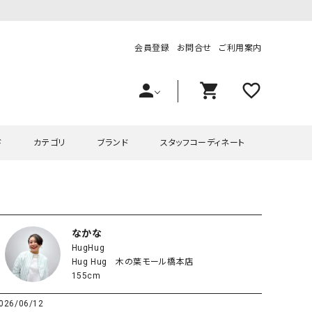
会員登録
お問合せ
ご利用案内
person
shopping_cart
favorite_outline
ド
カテゴリ
ブランド
スタッフコーディネート
プス
ハグハグ
ワンピース
OMEKASI（オメカシ）
ピース・チュニック
ラッピンナイン/アンジェリコルーチェ
チュニック
OMEKASI+（オメカシプラス
なかな
HugHug
ツ
hagumu（ハグム）
Number18（オハコ）
Hug Hug 木の葉モール橋本店
ペット・オーバーオール
her.（ハードット）
in the Market（インザマ
155cm
ート
and quarter（アンドクウォーター）
HUMS（ハムズ）
026/06/12