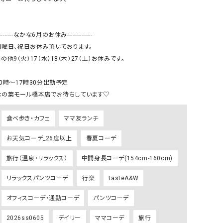
リー）
Audition（オーディション）
ORDINARY FITS（オーデ
---------なかな6月のお休み--------------

ツ）
日曜日、祝日お休み頂いております。

blue willow（ブルーウィロー）
Osmosis（オズモシス）
の他9（火）17（水）18（木）27（土）お休みです。

blue willow（ブルーウィロー）
prit（プリット）
10時〜17時30分出勤予定

CUBE SUGAR（キューブシュガー）
PUMA（プーマ）
木の葉モール橋本店でお待ちしています♡
CONVERSE ALL STAR（コンバースオー
Risley（リズレー）
ルスター）
食べ歩き・カフェ
ママ友ランチ
Champion（チャンピオン）
RED CARD（レッドカード）
お天気コーデ_26度以上
春夏コーデ
DENIM DUNGAREE（デニムダンガリー）
SO（エスオー）
旅行（温泉・リラックス）
中間身長コーデ(154cm-160cm)
Deck（ディック）
SUN VALLEY（サンバレー）
EVOL（イーボル）
SCOTCH&SODA（スコッチ
リラックスパンツコーデ
行楽
tasteA&W
ダ）
オフィスコーデ・通勤コーデ
パンツコーデ
Emma Taylor（エマテイラー）
SUGAR ROSE（シュガーロ
2026ss0605
デイリー
ママコーデ
旅行
FLAVOR TEE（フレーバーティー）
squady by graphite（ス