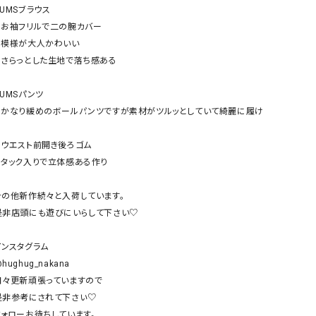
ケット・アウター
Our.（アワードット）
Hymn LIPA（ヒムリパ）
UMSブラウス

⚪︎お袖フリルで二の腕カバー

ズ
Wrapin nine9（ラッピンナイン）
W（ラッピンナイン）
⚪︎模様が大人かわいい

ロング・マキシ丈
day standard（デイスタンダード）
10t'ena (トテナ)
⚪︎さらっとした生地で落ち感ある

その他スカート
UMSパンツ

プス
⚪︎かなり緩めのボールパンツですが素材がツルッとしていて綺麗に履け
08mab(ゼロハチマブ)
Johnbull（ジョンブル）
ピース・チュニック


すべて見る
1%（イチ パーセント）
LAOCOONTE（ラオコンテ）
⚪︎ウエスト前開き後ろゴム

ペット・オーバーオール
⚪︎タック入りで立体感ある作り

1 metre carre（アンメートルキャレ ）
LAURA DI MAGGIO（ロ
ケット・アウター
オ）
ズ
その他新作続々と入荷しています。

120%lino（ワンハンドレッドトゥエンティ
le camouflage tribe
是非店頭にも遊びにいらして下さい♡

ーパーセントリノ）
トライブ）
adidas（アディダス）
Lallia Mu（ラリア ムー）
インスタグラム

hughug_nakana

ASFVLT（アスファルト）
mizuiro ind（ミズイロ イ
日々更新頑張っていますので

Ampersand（アンパサンド）
MICALLE MICALLE（ミ
是非参考にされて下さい♡

Antiquite's（アンティークス）
NATURAL LAUNDRY（
フォローお待ちしています。
