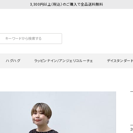
3,300円以上（税込）のご購入で全品送料無料
ハグハグ
ラッピンナイン/アンジェリコルーチェ
デイスタンダー
カットソー
Tシャツ・カットソー
ワンピース
Tシャツ・カットソー
ワンピース
トッ
プ・キャミソール
シャツ・ブラウス
チュニック
カーディガン・ベスト
チュニック
ワン
ン・ベスト
カーディガン
シャツ・ブラウス
パン
ラウス
ベスト
スウェット・パーカー
サロ
・パーカー
ニット
ニット
スカ
2