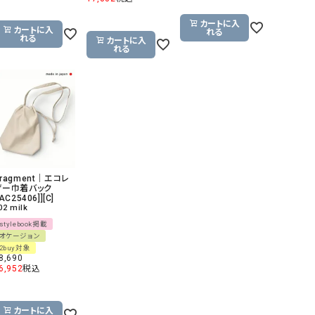
カートに入
カートに入
れる
れる
カートに入
れる
ragment｜エコレ
ザー巾着バック
[AC25406]][C]
02 milk
stylebook掲載
オケージョン
2buy対象
8,690
6,952
税込
カートに入