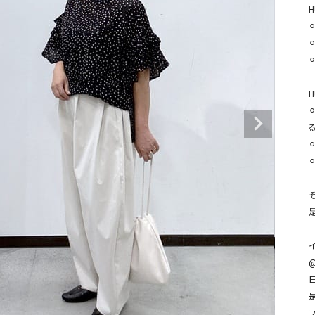
タンクトップ・キャミソール
ジャ
H
グッ
その他のパンツ
パンツ
デニムパンツ
ロング・マキシ丈
デニムパンツ
ロング・マキシ丈
H
ツ
その他のパンツ
その他スカート
その他スカート
トッ
ワン
る
ジャケット
サロ
ジャケット
すべて見る
コート
バッグ
ジャ
コート
ガウン
シューズ
グッ
その他アウター
アクセサリー
すべて見る
バッグ
@
靴
帽子