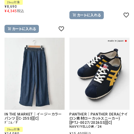
2buy対象
¥
8,690
¥
4,345
税込
カートに入れる
カートに入れる
IN THE MARKET｜イージーカラー
PANTHER｜PANTHER DERA(ナイ
パンツ [[C-2553]][C]
ロン素材ローカットスニーカー)
ﾃﾞﾆﾑ／F
[[PTJ-0027/2026SS]][C]
NAVY/YELLOW／24
2buy対象
¥
14,080
¥
15,400
税込