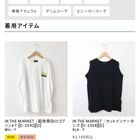
骨格ナチュラル
デニムコーデ
スニーカーコーデ
着用アイテム
IN THE MARKET｜配色発泡ロゴプ
IN THE MARKET｜セットインナータ
リントT [[C-2592]][C]
ンク [[C-2558]][C]
WH／F
BLK／F
¥
3,190
税込
NEW
新色追加