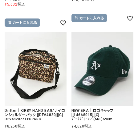
¥
5,632
税込
カートに入れる
カートに入れる
Drifter｜KIRBY HAND BAG/ナイロ
NEW ERA｜ロゴキャップ
ンショルダーバック [[DFV4820]][C]
[[14668015]][C]
DEV482077 LEOPARD
ﾀﾞｰｸｸﾞﾘｰﾝ／(M/L)59cm
¥
8,250
税込
¥
4,620
税込