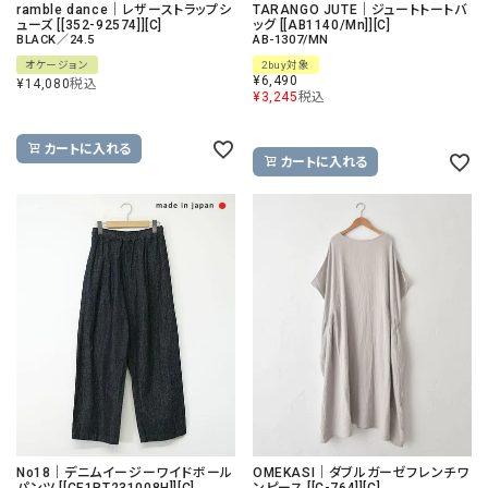
ramble dance｜レザーストラップシ
TARANGO JUTE｜ジュートトートバ
ューズ [[352-92574]][C]
ッグ [[AB1140/Mn]][C]
BLACK／24.5
AB-1307/MN
オケージョン
2buy対象
¥
6,490
¥
14,080
税込
¥
3,245
税込
カートに入れる
カートに入れる
No18｜デニムイージーワイドボール
OMEKASI｜ダブルガーゼフレンチワ