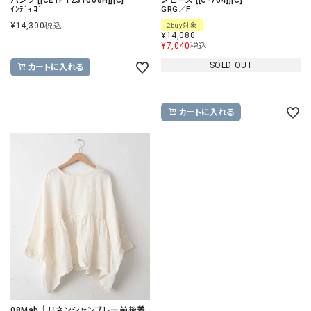
パンツ [[CE1PT231008H]][C]
ンピース [[C-764]][C]
ｲﾝﾃﾞｨｺﾞ
GRG／F
¥
14,300
税込
2buy対象
¥
14,080
¥
7,040
税込
SOLD OUT
カートに入れる
カートに入れる
08Mab｜リネンシャンブレー前後着