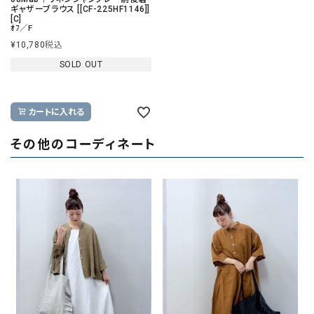
ギャザーブラウス [[CF-225HF1146]]
[C]
ｵﾌ／F
¥
10,780
税込
SOLD OUT
カートに入れる
その他のコーディネート