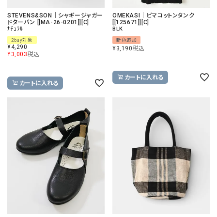
STEVENS&SON｜シャギージャガー
OMEKASI｜ピマコットンタンク
ドターバン [[MA-26-0201]][C]
[[125671]][C]
ﾅﾁｭﾗﾙ
BLK
2buy対象
新色追加
¥
4,290
¥
3,190
税込
¥
3,003
税込
カートに入れる
カートに入れる