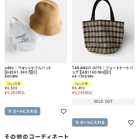
odds｜ウォッシャブルハット
TARANGO JUTE｜ジュートトートバ
[[od261-0407]][C]
ッグ [[AB1140/Mn]][C]
BROWN
AB-1305/MN
2buy対象
2buy対象
¥
6,600
¥
6,490
¥
5,280
税込
¥
3,245
税込
SOLD OUT
カートに入れる
カートに入れる
その他のコーディネート