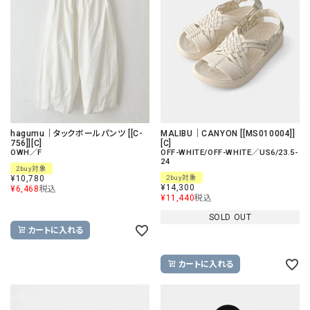
hagumu｜タックボールパンツ [[C-
MALIBU｜CANYON [[MS010004]]
756]][C]
[C]
OWH／F
OFF-WHITE/OFF-WHITE／US6/23.5-
24
2buy対象
¥
10,780
2buy対象
¥
14,300
¥
6,468
税込
¥
11,440
税込
SOLD OUT
カートに入れる
カートに入れる