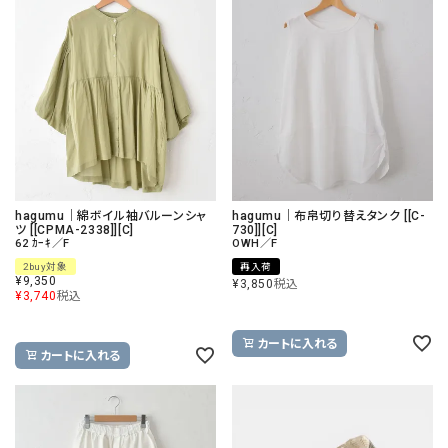
hagumu｜綿ボイル袖バルーンシャ
hagumu｜布帛切り替えタンク [[C-
ツ [[CPMA-2338]][C]
730]][C]
62 ｶｰｷ／F
OWH／F
2buy対象
再入荷
¥
9,350
¥
3,850
税込
¥
3,740
税込
カートに入れる
カートに入れる