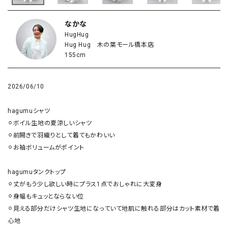
なかな
HugHug
Hug Hug 木の葉モール橋本店
155cm
2026/06/10
hagumuシャツ

⚪︎ボイル生地の夏涼しいシャツ

⚪︎前開きで羽織りとして着てもかわいい

⚪︎お袖ボリュームがポイント

hagumuタンクトップ

⚪︎丈がもう少し欲しい時にプラス1点でおしゃれに大変身

⚪︎身幅もキュッとならない位

⚪︎見える部分だけシャツ生地になっていて地肌に触れる部分はカット素材で着
心地
