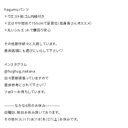
hagumuパンツ

⚪︎ウエスト総ゴム内紐付き

⚪︎丈はやや短めで155cmで足首位（低身長さんオススメ）

⚪︎丸いシルエットで腰回り安心

その他新作続々と入荷しています。

是非店頭にも遊びにいらして下さい♡

インスタグラム

@hughug_nakana

日々更新頑張っていますので

是非参考にされて下さい♡

フォローお待ちしています。

----------なかな6月のお休み--------------

日曜日、祝日お休み頂いております。

その他9（火）17（水）18（木）27（土）お休みです。
