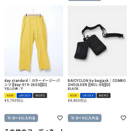
day standard｜カラーイージーパ
BAICYCLON by bagjack｜COMBO
ンツ [[day-019-26SS]][D]
SHOULDER [[NCL-05]][D]
YELLOW／F
BLACK
NEW
UNISEX
MEN'S
NEW
UNISEX
MEN'S
¥
9,790
税込
¥
8,800
税込
カートに入れる
カートに入れる