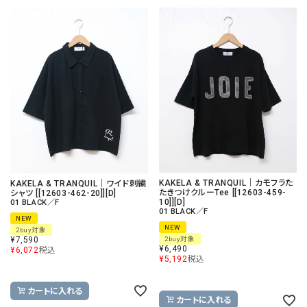
KAKELA & TRANQUIL｜カモフラた
KAKELA & TRANQUIL｜ワイド刺繍
たきつけクルーTee [[12603-459-
シャツ [[12603-462-20]][D]
10]][D]
01 BLACK／F
01 BLACK／F
NEW
NEW
2buy対象
¥
7,590
2buy対象
¥
6,490
¥
6,072
税込
¥
5,192
税込
カートに入れる
カートに入れる