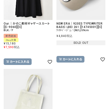
Our.｜かのこ素材ギャザースカート
NEW ERA｜920ES TYPEWRITER
[[C-9060]][C]
BASIC LBEI 261 [[14745001]][C]
BLK／F
ﾗｲﾄﾍﾞｰｼﾞｭ／(M/L)59cm
¥
4,840
税込
新色追加
2buy対象
SOLD OUT
¥
15,180
¥
7,590
税込
カートに入れる
カートに入れる