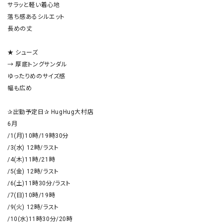
サラッと軽い着心地

落ち感あるシルエット

長めの丈

★ シューズ

→ 厚底トングサンダル

ゆったりめのサイズ感

幅も広め

✰出勤予定日✰ HugHug大村店

6月

/1(月)10時/19時30分

/3(水) 12時/ラスト

/4(木)11時/21時

/5(金) 12時/ラスト

/6(土)11時30分/ラスト

/7(日)10時/19時

/9(火) 12時/ラスト

/10(水)11時30分/20時
