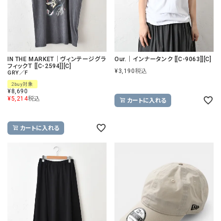
IN THE MARKET｜ヴィンテージグラ
Our.｜インナータンク [[C-9063]][C]
フィックＴ [[C-2594]][C]
¥
3,190
税込
GRY／F
2buy対象
¥
8,690
¥
5,214
税込
カートに入れる
カートに入れる