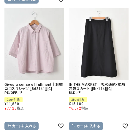
Gives a sense of fullment｜刺繍
IN THE MARKET｜吸水速乾・接触
ロゴ入りシャツ [[862141]][C]
冷感スカート [[IN-114]][C]
PK/OFF／F
BLK／F
2buy対象
2buy対象
¥
11,880
¥
15,180
¥
7,128
税込
¥
6,072
税込
カートに入れる
カートに入れる