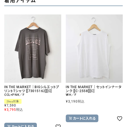
着用アイテム
IN THE MARKET｜BIGシルエットプ
IN THE MARKET｜セットインナータ
リントTシャツ [[73015162]][C]
ンク [[C-2558]][C]
CCL×PNK／F
WH／F
¥
3,190
税込
2buy対象
¥
7,590
¥
3,795
税込
カートに入れる
カートに入れる