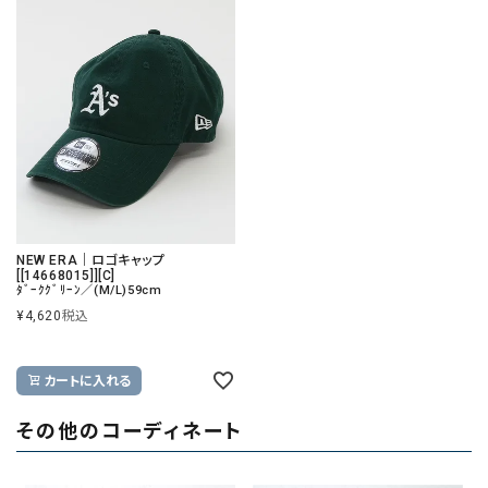
NEW ERA｜ロゴキャップ
[[14668015]][C]
ﾀﾞｰｸｸﾞﾘｰﾝ／(M/L)59cm
¥
4,620
税込
カートに入れる
その他のコーディネート