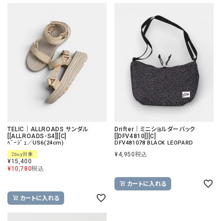
TELIC｜ALLROADS サンダル
Drifter｜ミニショルダーバック
[[ALLROADS-S4]][C]
[[DFV4810]][C]
ﾍﾞｰｼﾞｭ／US6(24cm)
DFV481078 BLACK LEOPARD
¥
4,950
税込
2buy対象
¥
15,400
¥
10,780
税込
カートに入れる
カートに入れる