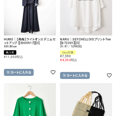
HUMS｜【再販】ライトオンスデニムセ
NARU｜SEYCHELLOISプリントTee
ットアップ [[3005917]][C]
[[672301]][C]
501/Blue
31.ｵﾌ／1(FREE)
再入荷
2buy対象
¥
7,590
¥
11,000
税込
¥
4,554
税込
カートに入れる
カートに入れる