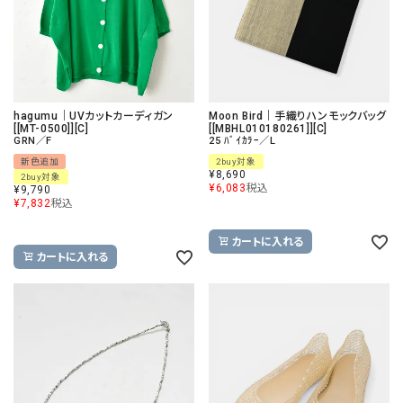
hagumu｜UVカットカーディガン
Moon Bird｜手織りハンモックバッグ
[[MT-0500]][C]
[[MBHL010180261]][C]
GRN／F
25 ﾊﾞｲｶﾗｰ／L
新色追加
2buy対象
¥
8,690
2buy対象
¥
6,083
税込
¥
9,790
¥
7,832
税込
カートに入れる
カートに入れる