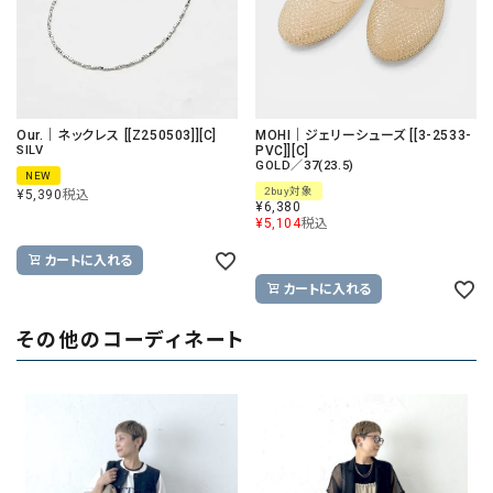
Our.｜ネックレス [[Z250503]][C]
MOHI｜ジェリーシューズ [[3-2533-
SILV
PVC]][C]
GOLD／37(23.5)
NEW
2buy対象
¥
5,390
税込
¥
6,380
¥
5,104
税込
カートに入れる
カートに入れる
その他のコーディネート