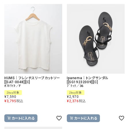
HUMS｜フレンチスリーブカットソー
Ipanema｜トングサンダル
[[SAT-0048]][C]
[[SG19232009]][C]
ｵﾌﾎﾜｲﾄ／F
ﾌﾞﾗｯｸ／36
2buy対象
2buy対象
¥
7,590
¥
2,970
¥
3,795
税込
¥
2,376
税込
カートに入れる
カートに入れる