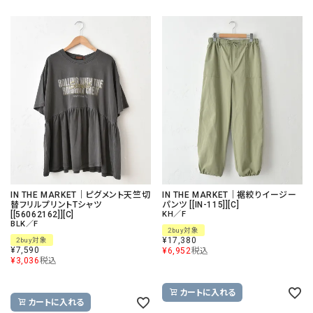
IN THE MARKET｜ピグメント天竺切
IN THE MARKET｜裾絞りイージー
替フリルプリントTシャツ
パンツ [[IN-115]][C]
[[56062162]][C]
KH／F
BLK／F
2buy対象
¥
17,380
2buy対象
¥
7,590
¥
6,952
税込
¥
3,036
税込
カートに入れる
カートに入れる