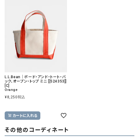
L.L.Bean｜ボード・アンド・トート・バ
ック、オープン・トップ ミニ [[524353]]
[C]
Orange
¥
8,250
税込
カートに入れる
その他のコーディネート