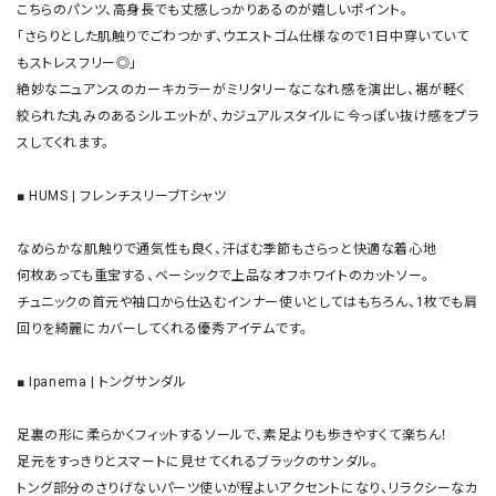
こちらのパンツ、高身長でも丈感しっかりあるのが嬉しいポイント。

「さらりとした肌触りでごわつかず、ウエストゴム仕様なので1日中穿いていて
もストレスフリー◎」

絶妙なニュアンスのカーキカラーがミリタリーなこなれ感を演出し、裾が軽く
絞られた丸みのあるシルエットが、カジュアルスタイルに今っぽい抜け感をプラ
スしてくれます。

■ HUMS | フレンチスリーブTシャツ

なめらかな肌触りで通気性も良く、汗ばむ季節もさらっと快適な着心地

何枚あっても重宝する、ベーシックで上品なオフホワイトのカットソー。

チュニックの首元や袖口から仕込むインナー使いとしてはもちろん、1枚でも肩
回りを綺麗にカバーしてくれる優秀アイテムです。

■ Ipanema | トングサンダル

足裏の形に柔らかくフィットするソールで、素足よりも歩きやすくて楽ちん！

足元をすっきりとスマートに見せてくれるブラックのサンダル。

トング部分のさりげないパーツ使いが程よいアクセントになり、リラクシーなカ