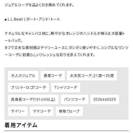
ジュアルコーデを品よく引き締めてくれます。

■ L.L.Bean | ボート・アンド・トート

ナチュラルなキャンバス地に、鮮やかなオレンジのハンドルが映える大容量ト
ートバッグ。

タフで丈夫な素材感はデイリーユースにガシガシ使いやすく、シンプルなワンツ
ーコーデに初夏らしいフレッシュな彩りを添えてくれます。
大人カジュアル
春夏コーデ
お天気コーデ_21度～25度
プリント・ロゴTコーデ
Tシャツコーデ
高身長コーデ(161cm以上)
パンツコーデ
2026ss0529
デイリー
ママコーデ
骨格ウェーブ
着用アイテム