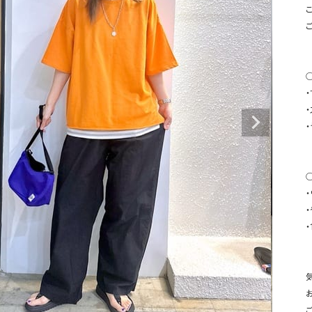
タンクトップ・キャミソール
ジャ
こ
グッ
その他のパンツ
パンツ
デニムパンツ
ロング・マキシ丈
デニムパンツ
ロング・マキシ丈
◯
ツ
その他のパンツ
その他スカート
その他スカート
トッ
ワン
ジャケット
サロ
ジャケット
すべて見る
コート
バッグ
ジャ
◯
コート
ガウン
シューズ
グッ
・
その他アウター
アクセサリー
すべて見る
・
バッグ
靴
帽子