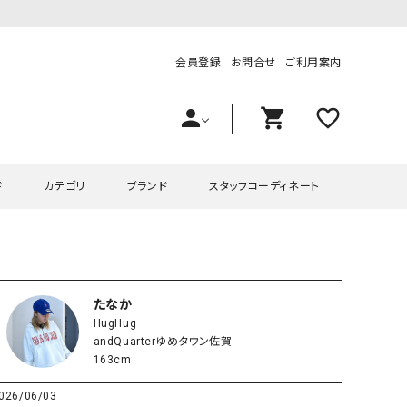
会員登録
お問合せ
ご利用案内
person
shopping_cart
favorite_outline
ド
カテゴリ
ブランド
スタッフコーディネート
プス
ハグハグ
ワンピース
OMEKASI（オメカシ）
ピース・チュニック
ラッピンナイン/アンジェリコルーチェ
チュニック
OMEKASI+（オメカシプラス
たなか
HugHug
ツ
hagumu（ハグム）
Number18（オハコ）
andQuarterゆめタウン佐賀
ペット・オーバーオール
her.（ハードット）
in the Market（インザマ
163cm
ート
and quarter（アンドクウォーター）
HUMS（ハムズ）
026/06/03