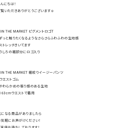
ケット・アウター
Our.（アワードット）
Hymn LIPA（ヒムリパ）
んにちは！

ご覧いただきありがとうございます☺︎

ズ
Wrapin nine9（ラッピンナイン）
W（ラッピンナイン）
ロング・マキシ丈
day standard（デイスタンダード）
10t'ena (トテナ)
その他スカート
IN THE MARKET ピグメントロゴT

・ずっと触りたくなるようなさらさらふわふわの生地感

プス
・ストレッチきいてます

08mab(ゼロハチマブ)
Johnbull（ジョンブル）
ピース・チュニック
・うしろの裾部分にロゴ入り

すべて見る
1%（イチ パーセント）
LAOCOONTE（ラオコンテ）
ペット・オーバーオール
1 metre carre（アンメートルキャレ ）
LAURA DI MAGGIO（ロ
ケット・アウター
IN THE MARKET 裾絞りイージーパンツ

オ）
ズ
ウエストゴム

120%lino（ワンハンドレッドトゥエンティ
le camouflage tribe
・やわらかめの張り感のある生地

ーパーセントリノ）
トライブ）
163cmウエストで着用

adidas（アディダス）
Lallia Mu（ラリア ムー）
ASFVLT（アスファルト）
mizuiro ind（ミズイロ イ
気になる商品がありましたら

Ampersand（アンパサンド）
MICALLE MICALLE（ミ
お気軽にお声がけください！

Antiquite's（アンティークス）
NATURAL LAUNDRY（
ご来店お待ちしております！