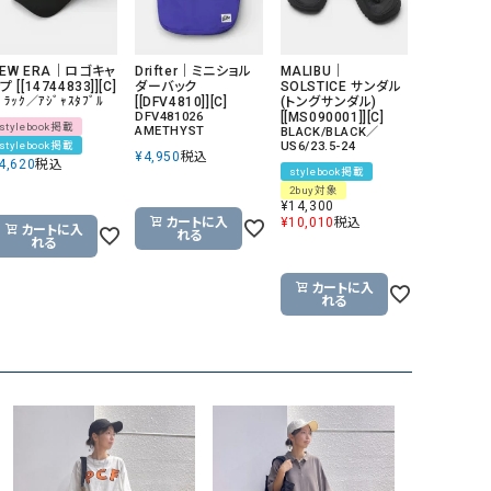
NEW ERA｜ロゴキャ
Drifter｜ミニショル
MALIBU｜
プ [[14744833]][C]
ダーバック
SOLSTICE サンダル
ﾞﾗｯｸ／ｱｼﾞｬｽﾀﾌﾞﾙ
[[DFV4810]][C]
(トングサンダル)
DFV481026
[[MS090001]][C]
stylebook掲載
AMETHYST
BLACK/BLACK／
stylebook掲載
US6/23.5-24
¥
4,950
税込
4,620
税込
stylebook掲載
2buy対象
¥
14,300
カートに入
¥
10,010
税込
カートに入
れる
れる
カートに入
れる