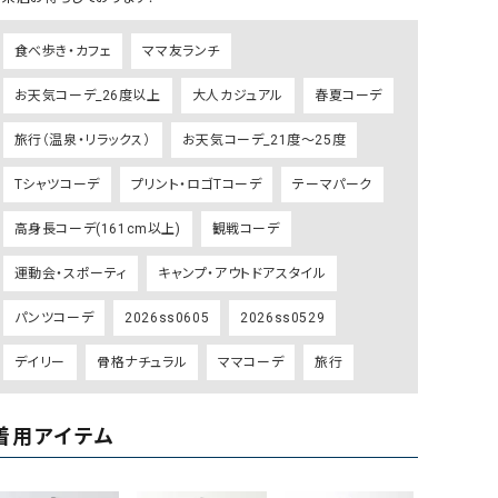
リー）
食べ歩き・カフェ
ママ友ランチ
Audition（オーディション）
ORDINARY FITS（オーデ
ツ）
お天気コーデ_26度以上
大人カジュアル
春夏コーデ
blue willow（ブルーウィロー）
Osmosis（オズモシス）
旅行（温泉・リラックス）
お天気コーデ_21度～25度
blue willow（ブルーウィロー）
prit（プリット）
Tシャツコーデ
プリント・ロゴTコーデ
テーマパーク
CUBE SUGAR（キューブシュガー）
PUMA（プーマ）
CONVERSE ALL STAR（コンバースオー
Risley（リズレー）
高身長コーデ(161cm以上)
観戦コーデ
ルスター）
運動会・スポーティ
キャンプ・アウトドアスタイル
Champion（チャンピオン）
RED CARD（レッドカード）
パンツコーデ
2026ss0605
2026ss0529
DENIM DUNGAREE（デニムダンガリー）
SO（エスオー）
Deck（ディック）
SUN VALLEY（サンバレー）
デイリー
骨格ナチュラル
ママコーデ
旅行
EVOL（イーボル）
SCOTCH&SODA（スコッチ
ダ）
着用アイテム
Emma Taylor（エマテイラー）
SUGAR ROSE（シュガーロ
FLAVOR TEE（フレーバーティー）
squady by graphite（ス