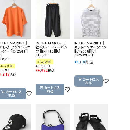
GO TO HOLLYWOOD（ゴートゥーハリウ
THIRTY（サーティ）
ッド）
G-STAR RAW（ジースターロウ）
tumugu:（ツムグ）
GOOD SPEED（グッドスピード）
un cinq（アンサンク）
GAIMO（ガイモ）
UNIVERSAL OVERAL
N THE MARKET｜
IN THE MARKET｜
IN THE MARKET｜
ロゴ入りピグメントカ
裾絞りイージーパン
セットインナータンク
オーバーオール）
トソー [[C-2541]]
ツ [[IN-115]][C]
[[C-2558]][C]
C]
BLK／F
GRY×WH／F
GRAMICCI（グラミチ）
USU GALLERY（ユーエ
RG／F
¥
3,190
税込
2buy対象
ー）
¥
17,380
2buy対象
8,690
¥
6,952
税込
（ｇ） （グラム）
upper hights（アッパーハ
4,345
税込
カートに入
れる
Gives a sense of fullment
+phenix（フェニックス）
カートに入
れる
カートに入
HUNTER（ハンター）
WILD THINGS（ワイルド
れる
ICHI（イチ）
ILIMA（イリマ）