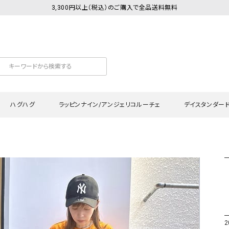
3,300円以上（税込）のご購入で全品送料無料
ハグハグ
ラッピンナイン/アンジェリコルーチェ
デイスタンダー
カットソー
Tシャツ・カットソー
ワンピース
Tシャツ・カットソー
ワンピース
トッ
プ・キャミソール
シャツ・ブラウス
チュニック
カーディガン・ベスト
チュニック
ワン
ン・ベスト
カーディガン
シャツ・ブラウス
パン
ラウス
ベスト
スウェット・パーカー
サロ
・パーカー
ニット
ニット
スカ
2