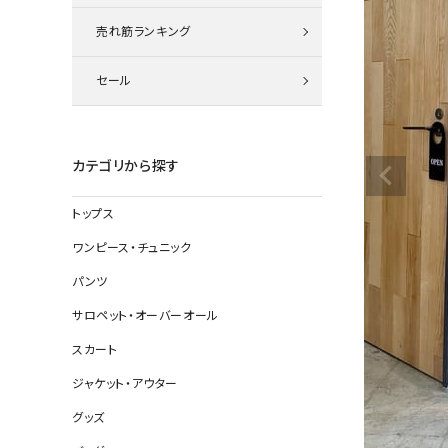
ニット
売れ筋ランキング
セール
その他の
デニムパン
カテゴリから探す
トップス
ジャケット
ワンピース・チュニック
コート
パンツ
サロペット・オーバーオール
スカート
バッグ
ジャケット・アウター
靴
グッズ
帽子