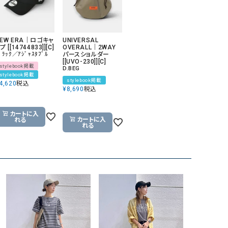
NEW ERA｜ロゴキャ
UNIVERSAL
プ [[14744833]][C]
OVERALL｜2WAY
ﾞﾗｯｸ／ｱｼﾞｬｽﾀﾌﾞﾙ
パースショルダー
[[UVO-230]][C]
stylebook掲載
D.BEG
stylebook掲載
stylebook掲載
4,620
税込
¥
8,690
税込
カートに入
カートに入
れる
れる