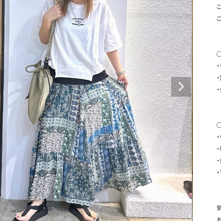
タンクトップ・キャミソール
ジャ
こ
グッ
その他のパンツ
パンツ
デニムパンツ
ロング・マキシ丈
デニムパンツ
ロング・マキシ丈
◯
ツ
その他のパンツ
その他スカート
その他スカート
トッ
ワン
ジャケット
サロ
ジャケット
すべて見る
コート
バッグ
ジャ
◯
コート
ガウン
シューズ
グッ
・
その他アウター
アクセサリー
すべて見る
・
バッグ
靴
帽子