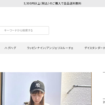
3,300円以上（税込）のご購入で全品送料無料
ハグハグ
ラッピンナイン/アンジェリコルーチェ
デイスタンダー
カットソー
Tシャツ・カットソー
ワンピース
Tシャツ・カットソー
ワンピース
トッ
プ・キャミソール
シャツ・ブラウス
チュニック
カーディガン・ベスト
チュニック
ワン
ン・ベスト
カーディガン
シャツ・ブラウス
パン
ラウス
ベスト
スウェット・パーカー
サロ
・パーカー
ニット
ニット
スカ
2