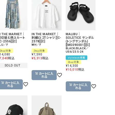
GO TO HOLLYWOOD（ゴートゥーハリウ
THIRTY（サーティ）
ッド）
G-STAR RAW（ジースターロウ）
tumugu:（ツムグ）
GOOD SPEED（グッドスピード）
un cinq（アンサンク）
N THE MARKET｜
IN THE MARKET｜
MALIBU｜
GAIMO（ガイモ）
UNIVERSAL OVERAL
裾切替え柄スカート
刺繍ロゴTシャツ [[C-
SOLSTICE サンダル
[C-2556]][C]
2578]][C]
(トングサンダル)
オーバーオール）
LU／F
WH／F
[[MS090001]][C]
BLACK/BLACK／
2buy対象
2buy対象
GRAMICCI（グラミチ）
USU GALLERY（ユーエ
US6/23.5-24
14,080
¥
7,590
ー）
stylebook掲載
7,040
税込
¥
5,313
税込
2buy対象
SOLD OUT
¥
14,300
（ｇ） （グラム）
upper hights（アッパーハ
¥
10,010
税込
カートに入
Gives a sense of fullment
+phenix（フェニックス）
れる
HUNTER（ハンター）
WILD THINGS（ワイルド
カートに入
カートに入
れる
れる
ICHI（イチ）
ILIMA（イリマ）