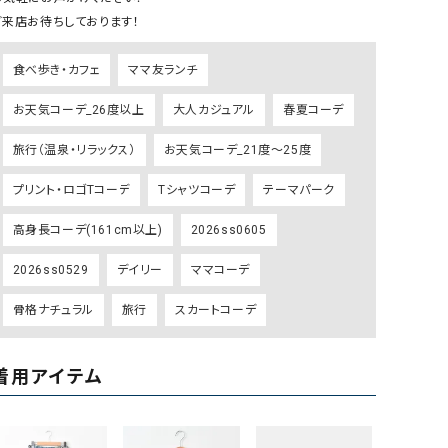
リー）
ご来店お待ちしております！
Audition（オーディション）
ORDINARY FITS（オーデ
食べ歩き・カフェ
ママ友ランチ
ツ）
blue willow（ブルーウィロー）
Osmosis（オズモシス）
お天気コーデ_26度以上
大人カジュアル
春夏コーデ
blue willow（ブルーウィロー）
prit（プリット）
旅行（温泉・リラックス）
お天気コーデ_21度～25度
CUBE SUGAR（キューブシュガー）
PUMA（プーマ）
プリント・ロゴTコーデ
Tシャツコーデ
テーマパーク
CONVERSE ALL STAR（コンバースオー
Risley（リズレー）
ルスター）
高身長コーデ(161cm以上)
2026ss0605
Champion（チャンピオン）
RED CARD（レッドカード）
2026ss0529
デイリー
ママコーデ
DENIM DUNGAREE（デニムダンガリー）
SO（エスオー）
骨格ナチュラル
旅行
スカートコーデ
Deck（ディック）
SUN VALLEY（サンバレー）
EVOL（イーボル）
SCOTCH&SODA（スコッチ
着用アイテム
ダ）
Emma Taylor（エマテイラー）
SUGAR ROSE（シュガーロ
FLAVOR TEE（フレーバーティー）
squady by graphite（ス