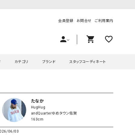
会員登録
お問合せ
ご利用案内
person
shopping_cart
favorite_outline
ド
カテゴリ
ブランド
スタッフコーディネート
プス
ハグハグ
ワンピース
OMEKASI（オメカシ）
ピース・チュニック
ラッピンナイン/アンジェリコルーチェ
チュニック
OMEKASI+（オメカシプラス
たなか
HugHug
ツ
hagumu（ハグム）
Number18（オハコ）
andQuarterゆめタウン佐賀
ペット・オーバーオール
her.（ハードット）
in the Market（インザマ
163cm
ート
and quarter（アンドクウォーター）
HUMS（ハムズ）
026/06/03