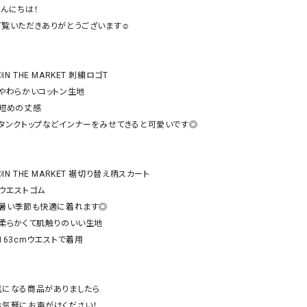
ケット・アウター
Our.（アワードット）
Hymn LIPA（ヒムリパ）
んにちは！

ご覧いただきありがとうございます☺︎

ズ
Wrapin nine9（ラッピンナイン）
W（ラッピンナイン）
ロング・マキシ丈
day standard（デイスタンダード）
10t'ena (トテナ)
その他スカート
IN THE MARKET 刺繍ロゴT

・やわらかいコットン生地

プス
・短めの丈感

08mab(ゼロハチマブ)
Johnbull（ジョンブル）
ピース・チュニック
・タンクトップなどインナーをみせてきると可愛いです◎

すべて見る
1%（イチ パーセント）
LAOCOONTE（ラオコンテ）
ペット・オーバーオール
1 metre carre（アンメートルキャレ ）
LAURA DI MAGGIO（ロ
ケット・アウター
IN THE MARKET 裾切り替え柄スカート

オ）
ズ
ウエストゴム

120%lino（ワンハンドレッドトゥエンティ
le camouflage tribe
・暑い季節も快適に着れます◎

ーパーセントリノ）
トライブ）
・柔らかくて肌触りのいい生地

adidas（アディダス）
Lallia Mu（ラリア ムー）
163cmウエストで着用

ASFVLT（アスファルト）
mizuiro ind（ミズイロ イ
Ampersand（アンパサンド）
MICALLE MICALLE（ミ
気になる商品がありましたら

Antiquite's（アンティークス）
NATURAL LAUNDRY（
お気軽にお声がけください！
