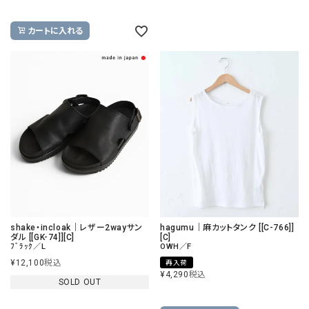
カートに入れる
shake・incloak｜レザー2wayサン
hagumu｜麻カットタンク [[C-766]]
ダル [[GK-74]][C]
[C]
ﾌﾞﾗｯｸ／L
OWH／F
¥
12,100
税込
再入荷
¥
4,290
税込
SOLD OUT