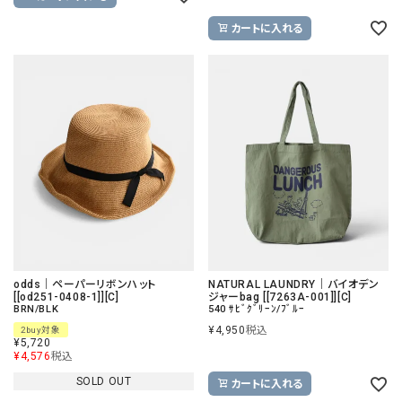
カートに入れる
odds｜ペーパーリボンハット
NATURAL LAUNDRY｜バイオデン
[[od251-0408-1]][C]
ジャーbag [[7263A-001]][C]
BRN/BLK
540 ｻﾋﾞｸﾞﾘｰﾝ/ﾌﾞﾙｰ
¥
4,950
税込
2buy対象
¥
5,720
¥
4,576
税込
SOLD OUT
カートに入れる