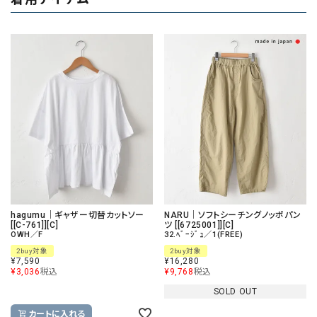
hagumu｜ギャザー切替カットソー
NARU｜ソフトシーチングノッポパン
[[C-761]][C]
ツ [[6725001]][C]
OWH／F
32.ﾍﾞｰｼﾞｭ／1(FREE)
2buy対象
2buy対象
¥
7,590
¥
16,280
¥
3,036
税込
¥
9,768
税込
SOLD OUT
カートに入れる