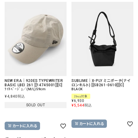
NEW ERA｜920ES TYPEWRITER
SUBLIME｜X-PLY ミニポーチ(ナイ
BASIC LBEI 261 [[14745001]][C]
ロンキルト) [[SB261-0610]][C]
ﾗｲﾄﾍﾞｰｼﾞｭ／(M/L)59cm
BLACK
¥
4,840
税込
2buy対象
¥
6,930
SOLD OUT
¥
5,544
税込
カートに入れる
カートに入れる