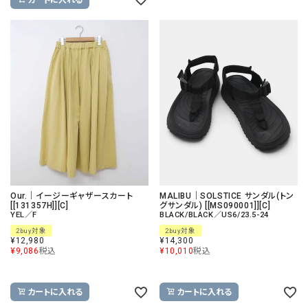
Our.｜イージーギャザースカート
MALIBU｜SOLSTICE サンダル(トン
[[131357H]][C]
グサンダル) [[MS090001]][C]
YEL／F
BLACK/BLACK／US6/23.5-24
2buy対象
2buy対象
¥
12,980
¥
14,300
¥
9,086
税込
¥
10,010
税込
カートに入れる
カートに入れる