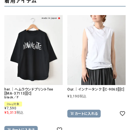
着用アイテム
her.｜ヘムラウンドプリントTee
Our.｜インナータンク [[C-9063]][C]
[[MA-37113]][C]
¥
3,190
税込
black／F
2buy対象
¥
7,590
¥
5,313
税込
カートに入れる
カートに入れる