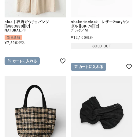
sloe｜綿麻ガウチョパンツ
shake・incloak｜レザー2wayサン
[[8803880]][C]
ダル [[GK-74]][C]
NATURAL／F
ﾌﾞﾗｯｸ／M
¥
12,100
税込
新色追加
¥
7,590
税込
SOLD OUT
カートに入れる
カートに入れる