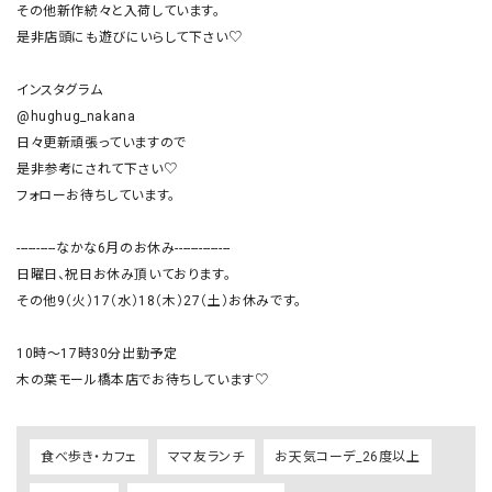
その他新作続々と入荷しています。

是非店頭にも遊びにいらして下さい♡

インスタグラム

@hughug_nakana

日々更新頑張っていますので

是非参考にされて下さい♡

フォローお待ちしています。

----------なかな6月のお休み--------------

日曜日、祝日お休み頂いております。

その他9（火）17（水）18（木）27（土）お休みです。

10時〜17時30分出勤予定

木の葉モール橋本店でお待ちしています♡
食べ歩き・カフェ
ママ友ランチ
お天気コーデ_26度以上