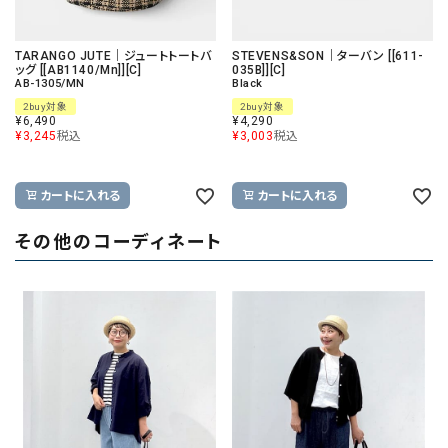
TARANGO JUTE｜ジュートトートバ
STEVENS&SON｜ターバン [[611-
ッグ [[AB1140/Mn]][C]
035B]][C]
AB-1305/MN
Black
2buy対象
2buy対象
¥
6,490
¥
4,290
¥
3,245
税込
¥
3,003
税込
カートに入れる
カートに入れる
その他のコーディネート