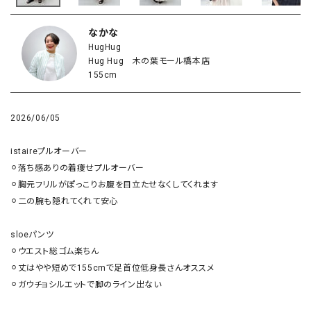
なかな
HugHug
Hug Hug 木の葉モール橋本店
155cm
2026/06/05
istaireプルオーバー

⚪︎落ち感ありの着痩せプルオーバー

⚪︎胸元フリルがぽっこりお腹を目立たせなくしてくれます

⚪︎二の腕も隠れてくれて安心

sloeパンツ

⚪︎ウエスト総ゴム楽ちん

⚪︎丈はやや短めで155cmで足首位低身長さんオススメ

⚪︎ガウチョシルエットで脚のライン出ない
