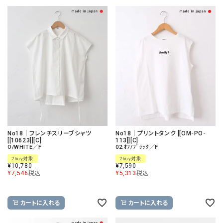
No18｜フレンチスリーブシャツ
No18｜プリントタンク [[OM-PO-
[[10623]][C]
113]][C]
O/WHITE／F
02:ｵﾌ/ﾌﾞﾗｯｸ／F
2buy対象
2buy対象
¥
10,780
¥
7,590
¥
7,546
税込
¥
5,313
税込
カートに入れる
カートに入れる