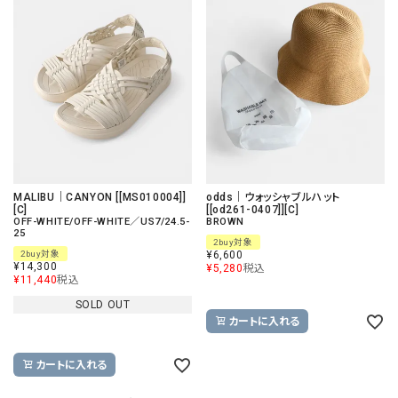
MALIBU｜CANYON [[MS010004]]
odds｜ウォッシャブルハット
[C]
[[od261-0407]][C]
OFF-WHITE/OFF-WHITE／US7/24.5-
BROWN
25
2buy対象
2buy対象
¥
6,600
¥
14,300
¥
5,280
税込
¥
11,440
税込
SOLD OUT
カートに入れる
カートに入れる