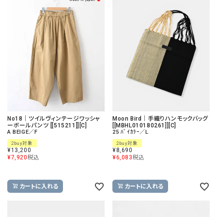
No18｜ツイルヴィンテージワッシャ
Moon Bird｜手織りハンモックバッグ
ーボールパンツ [[515211]][C]
[[MBHL010180261]][C]
A BEIGE／F
25 ﾊﾞｲｶﾗｰ／L
2buy対象
2buy対象
¥
13,200
¥
8,690
¥
7,920
税込
¥
6,083
税込
カートに入れる
カートに入れる