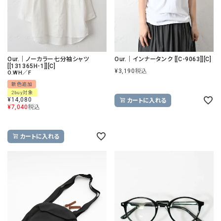
Our.｜ノーカラー七分袖シャツ
Our.｜インナータンク [[C-9063]][C]
[[131365H-1]][C]
¥
3,190
税込
O.WH／F
新色追加
2buy対象
¥
14,080
カートに入れる
¥
7,040
税込
カートに入れる