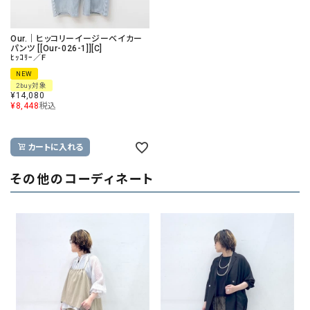
Our.｜ヒッコリーイージーベイカー
パンツ [[Our-026-1]][C]
ﾋｯｺﾘｰ／F
NEW
2buy対象
¥
14,080
¥
8,448
税込
カートに入れる
その他のコーディネート