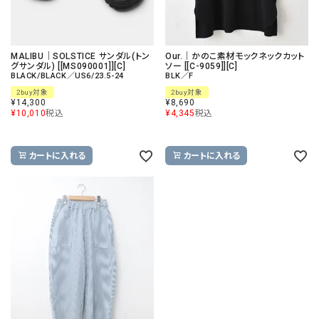
MALIBU｜SOLSTICE サンダル(トン
Our.｜かのこ素材モックネックカット
グサンダル) [[MS090001]][C]
ソー [[C-9059]][C]
BLACK/BLACK／US6/23.5-24
BLK／F
2buy対象
2buy対象
¥
14,300
¥
8,690
¥
10,010
税込
¥
4,345
税込
カートに入れる
カートに入れる