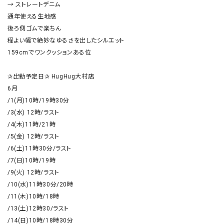
→ ストレートデニム

通年使える生地感

後ろ側ゴムで楽ちん

程よい幅で絶妙なゆるさを出したシルエット

159cmでワンクッションある位

✰出勤予定日✰ HugHug大村店

6月

/1(月)10時/19時30分

/3(水) 12時/ラスト

/4(木)11時/21時

/5(金) 12時/ラスト

/6(土)11時30分/ラスト

/7(日)10時/19時

/9(火) 12時/ラスト

/10(水)11時30分/20時

/11(木)10時/18時

/13(土)12時30/ラスト

/14(日)10時/18時30分
