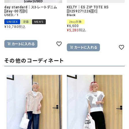
day standard｜ストレートデニム
KELTY｜ES ZIP TOTE XS
[[day-007]][D]
[[3259271226]][C]
USED／1
Black
UNISEX
定番
MEN'S
2buy対象
¥
6,600
¥
10,780
税込
¥
5,280
税込
カートに入れる
カートに入れる
その他のコーディネート