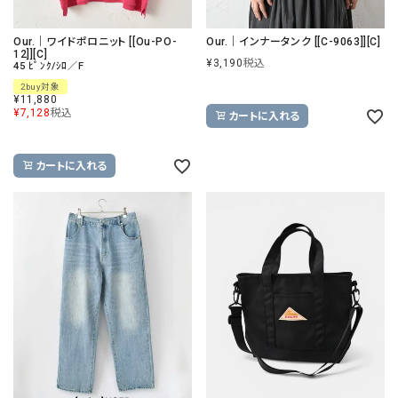
Our.｜ワイドポロニット [[Ou-PO-
Our.｜インナータンク [[C-9063]][C]
12]][C]
¥
3,190
税込
45 ﾋﾟﾝｸ/ｼﾛ／F
2buy対象
¥
11,880
¥
7,128
税込
カートに入れる
カートに入れる