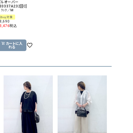
プルオーバー
[33337A232]][C]
ﾞﾗｯｸ／M
2buy対象
8,690
3,476
税込
カートに入
れる