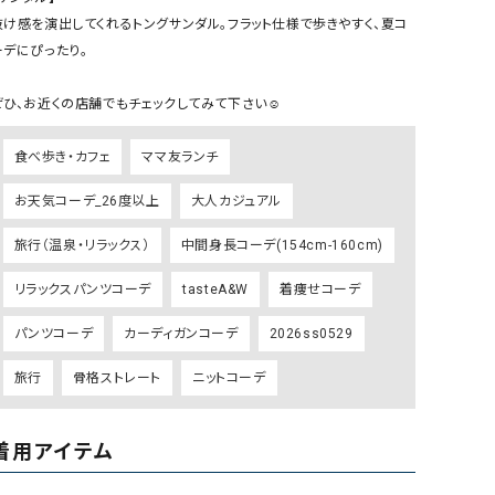
リー）
抜け感を演出してくれるトングサンダル。フラット仕様で歩きやすく、夏コ
ーデにぴったり。

Audition（オーディション）
ORDINARY FITS（オーデ
ツ）
ぜひ、お近くの店舗でもチェックしてみて下さい☺︎
blue willow（ブルーウィロー）
Osmosis（オズモシス）
blue willow（ブルーウィロー）
prit（プリット）
食べ歩き・カフェ
ママ友ランチ
CUBE SUGAR（キューブシュガー）
PUMA（プーマ）
お天気コーデ_26度以上
大人カジュアル
CONVERSE ALL STAR（コンバースオー
Risley（リズレー）
旅行（温泉・リラックス）
中間身長コーデ(154cm-160cm)
ルスター）
Champion（チャンピオン）
RED CARD（レッドカード）
リラックスパンツコーデ
tasteA&W
着痩せコーデ
DENIM DUNGAREE（デニムダンガリー）
SO（エスオー）
パンツコーデ
カーディガンコーデ
2026ss0529
Deck（ディック）
SUN VALLEY（サンバレー）
旅行
骨格ストレート
ニットコーデ
EVOL（イーボル）
SCOTCH&SODA（スコッチ
ダ）
着用アイテム
Emma Taylor（エマテイラー）
SUGAR ROSE（シュガーロ
FLAVOR TEE（フレーバーティー）
squady by graphite（ス