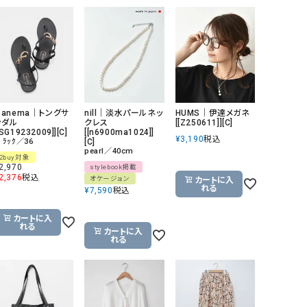
GO TO HOLLYWOOD（ゴートゥーハリウ
THIRTY（サーティ）
ッド）
G-STAR RAW（ジースターロウ）
tumugu:（ツムグ）
GOOD SPEED（グッドスピード）
un cinq（アンサンク）
GAIMO（ガイモ）
UNIVERSAL OVERAL
panema｜トングサ
nill｜淡水パールネッ
HUMS｜伊達メガネ
オーバーオール）
ンダル
クレス
[[Z250611]][C]
[SG19232009]][C]
[[n6900ma1024]]
GRAMICCI（グラミチ）
USU GALLERY（ユーエ
¥
3,190
税込
ﾞﾗｯｸ／36
[C]
pearl／40cm
ー）
2buy対象
2,970
stylebook掲載
（ｇ） （グラム）
upper hights（アッパーハ
2,376
税込
オケージョン
カートに入
れる
¥
7,590
税込
Gives a sense of fullment
+phenix（フェニックス）
カートに入
HUNTER（ハンター）
WILD THINGS（ワイルド
れる
カートに入
れる
ICHI（イチ）
ILIMA（イリマ）