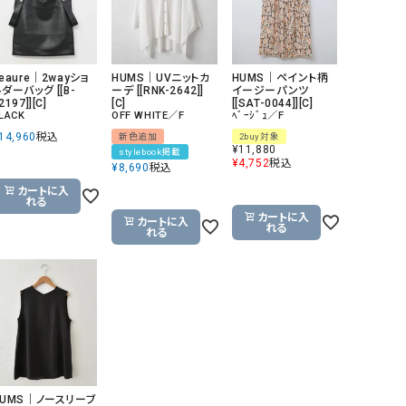
eaure｜2wayショ
HUMS｜UVニットカ
HUMS｜ペイント柄
ダーバッグ [[B-
ーデ [[RNK-2642]]
イージーパンツ
2197]][C]
[C]
[[SAT-0044]][C]
LACK
OFF WHITE／F
ﾍﾞｰｼﾞｭ／F
14,960
税込
新色追加
2buy対象
¥
11,880
stylebook掲載
¥
4,752
税込
¥
8,690
税込
カートに入
れる
カートに入
カートに入
れる
れる
HUMS｜ノースリーブ