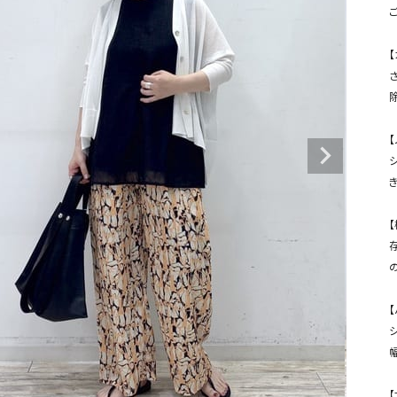
タンクトップ・キャミソール
ジャ
グッ
【
その他のパンツ
パンツ
デニムパンツ
ロング・マキシ丈
デニムパンツ
ロング・マキシ丈
ツ
その他のパンツ
その他スカート
その他スカート
トッ
【
ワン
ジャケット
サロ
ジャケット
すべて見る
コート
バッグ
ジャ
【
コート
ガウン
シューズ
グッ
その他アウター
アクセサリー
すべて見る
【
バッグ
靴
幅
帽子
【