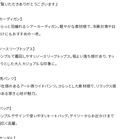
ケット・アウター
Our.（アワードット）
Hymn LIPA（ヒムリパ）
ご覧いただきありがとうございます♪

ズ
Wrapin nine9（ラッピンナイン）
W（ラッピンナイン）
カーディガン】

ロング・マキシ丈
day standard（デイスタンダード）
10t'ena (トテナ)
さらっと羽織れるシアーカーディガン。軽やかな素材感で、冷房対策や日
その他スカート
除けにもおすすめの一枚。

プス
ノースリーブトップス】

08mab(ゼロハチマブ)
Johnbull（ジョンブル）
ピース・チュニック
シンプルで着回しやすいノースリーブトップス。程よい落ち感があり、すっ
すべて見る
1%（イチ パーセント）
LAOCOONTE（ラオコンテ）
きりとした大人カジュアルな印象に。

ペット・オーバーオール
1 metre carre（アンメートルキャレ ）
LAURA DI MAGGIO（ロ
ケット・アウター
柄パンツ】

オ）
ズ
存在感のあるアート柄ワイドパンツ。さらっとした素材感で、リラックス感
120%lino（ワンハンドレッドトゥエンティ
le camouflage tribe
のある穿き心地が魅力。

ーパーセントリノ）
トライブ）
adidas（アディダス）
Lallia Mu（ラリア ムー）
バッグ】

シンプルデザインで使いやすいトートバッグ。デイリーからお出かけまで
ASFVLT（アスファルト）
mizuiro ind（ミズイロ イ
広く活躍。

Ampersand（アンパサンド）
MICALLE MICALLE（ミ
Antiquite's（アンティークス）
NATURAL LAUNDRY（
サンダル】
