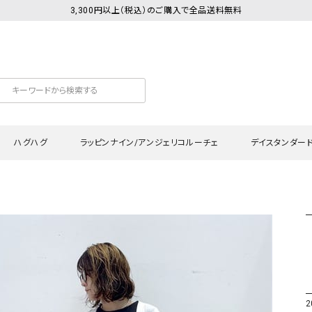
3,300円以上（税込）のご購入で全品送料無料
ハグハグ
ラッピンナイン/アンジェリコルーチェ
デイスタンダー
カットソー
Tシャツ・カットソー
ワンピース
Tシャツ・カットソー
ワンピース
トッ
プ・キャミソール
シャツ・ブラウス
チュニック
カーディガン・ベスト
チュニック
ワン
ン・ベスト
カーディガン
シャツ・ブラウス
パン
ラウス
ベスト
スウェット・パーカー
サロ
・パーカー
ニット
ニット
スカ
2