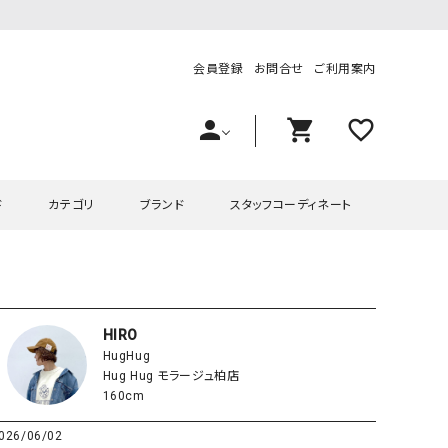
会員登録
お問合せ
ご利用案内
person
shopping_cart
favorite_outline
ド
カテゴリ
ブランド
スタッフコーディネート
プス
ハグハグ
ワンピース
OMEKASI（オメカシ）
ピース・チュニック
ラッピンナイン/アンジェリコルーチェ
チュニック
OMEKASI+（オメカシプラス
HIRO
HugHug
ツ
hagumu（ハグム）
Number18（オハコ）
Hug Hug モラージュ柏店
ペット・オーバーオール
her.（ハードット）
in the Market（インザマ
160cm
ート
and quarter（アンドクウォーター）
HUMS（ハムズ）
026/06/02