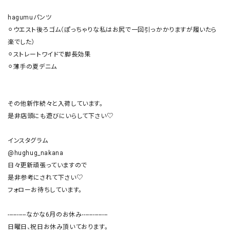
hagumuパンツ

⚪︎ウエスト後ろゴム（ぽっちゃりな私はお尻で一回引っかかりますが履いたら
楽でした）

⚪︎ストレートワイドで脚長効果

⚪︎薄手の夏デニム

その他新作続々と入荷しています。

是非店頭にも遊びにいらして下さい♡

インスタグラム

@hughug_nakana

日々更新頑張っていますので

是非参考にされて下さい♡

フォローお待ちしています。

----------なかな6月のお休み--------------

日曜日、祝日お休み頂いております。
