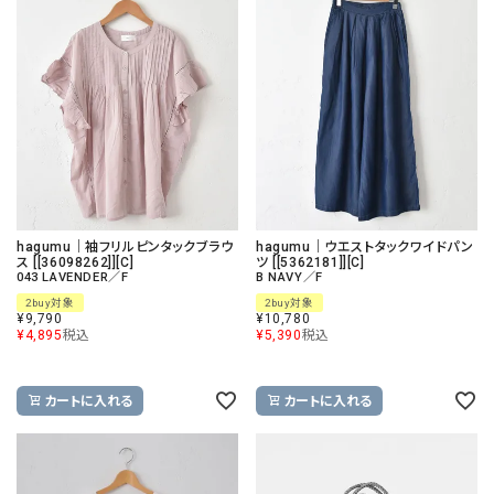
hagumu｜袖フリルピンタックブラウ
hagumu｜ウエストタックワイドパン
ス [[36098262]][C]
ツ [[5362181]][C]
043 LAVENDER／F
B NAVY／F
2buy対象
2buy対象
¥
9,790
¥
10,780
¥
4,895
税込
¥
5,390
税込
カートに入れる
カートに入れる