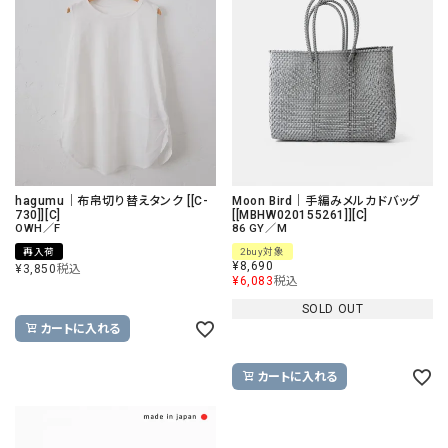
hagumu｜布帛切り替えタンク [[C-
Moon Bird｜手編みメルカドバッグ
730]][C]
[[MBHW020155261]][C]
OWH／F
86 GY／M
再入荷
2buy対象
¥
8,690
¥
3,850
税込
¥
6,083
税込
SOLD OUT
カートに入れる
カートに入れる