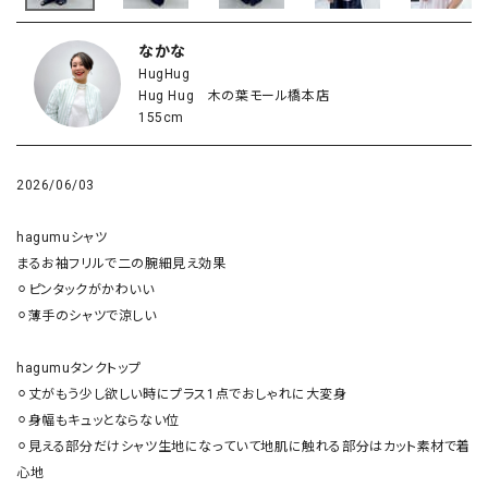
なかな
HugHug
Hug Hug 木の葉モール橋本店
155cm
2026/06/03
hagumuシャツ

まるお袖フリルで二の腕細見え効果

⚪︎ピンタックがかわいい

⚪︎薄手のシャツで涼しい

hagumuタンクトップ

⚪︎丈がもう少し欲しい時にプラス1点でおしゃれに大変身

⚪︎身幅もキュッとならない位

⚪︎見える部分だけシャツ生地になっていて地肌に触れる部分はカット素材で着
心地
