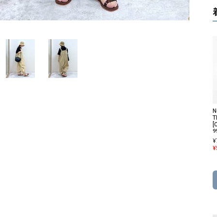
ソックス・その他雑貨
貨
N
T
[
9
¥
¥