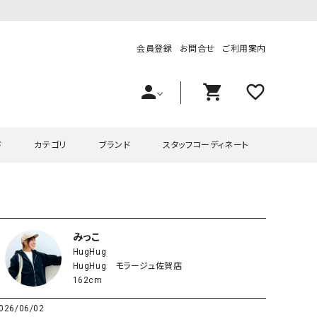
会員登録
お問合せ
ご利用案内
person
shopping_cart
favorite_outline
ド
カテゴリ
ブランド
スタッフコーディネート
プス
ハグハグ
ワンピース
OMEKASI（オメカシ）
ピース・チュニック
ラッピンナイン/アンジェリコルーチェ
チュニック
OMEKASI+（オメカシプラス
みっこ
HugHug
ツ
hagumu（ハグム）
Number18（オハコ）
HugHug モラージュ佐賀店
ペット・オーバーオール
her.（ハードット）
in the Market（インザマ
162cm
ート
and quarter（アンドクウォーター）
HUMS（ハムズ）
026/06/02