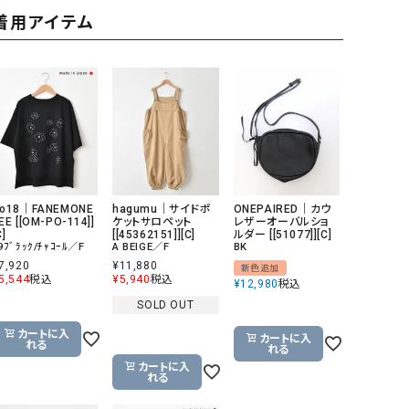
リー）
着用アイテム
Audition（オーディション）
ORDINARY FITS（オーデ
ツ）
blue willow（ブルーウィロー）
Osmosis（オズモシス）
blue willow（ブルーウィロー）
prit（プリット）
CUBE SUGAR（キューブシュガー）
PUMA（プーマ）
CONVERSE ALL STAR（コンバースオー
Risley（リズレー）
ルスター）
o18｜FANEMONE
hagumu｜サイドポ
ONEPAIRED｜カウ
EE [[OM-PO-114]]
ケットサロペット
レザーオーバルショ
Champion（チャンピオン）
RED CARD（レッドカード）
C]
[[45362151]][C]
ルダー [[51077]][C]
9ﾌﾞﾗｯｸ/ﾁｬｺｰﾙ／F
A BEIGE／F
BK
DENIM DUNGAREE（デニムダンガリー）
SO（エスオー）
7,920
¥
11,880
新色追加
5,544
税込
¥
5,940
税込
¥
12,980
税込
Deck（ディック）
SUN VALLEY（サンバレー）
SOLD OUT
EVOL（イーボル）
SCOTCH&SODA（スコッチ
カートに入
カートに入
ダ）
れる
れる
カートに入
Emma Taylor（エマテイラー）
SUGAR ROSE（シュガーロ
れる
FLAVOR TEE（フレーバーティー）
squady by graphite（ス