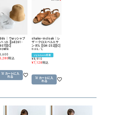
GO TO HOLLYWOOD（ゴートゥーハリウ
THIRTY（サーティ）
ッド）
G-STAR RAW（ジースターロウ）
tumugu:（ツムグ）
GOOD SPEED（グッドスピード）
un cinq（アンサンク）
GAIMO（ガイモ）
UNIVERSAL OVERAL
odds｜ウォッシャブ
shake・incloak｜レ
ハット [[od261-
ザークロスベルトサ
オーバーオール）
407]][C]
ンダル [[GK-252]][C]
ROWN
ｷｬﾒﾙ／L
GRAMICCI（グラミチ）
USU GALLERY（ユーエ
6,600
stylebook掲載
ー）
5,280
税込
¥
8,910
¥
7,128
税込
（ｇ） （グラム）
upper hights（アッパーハ
カートに入
Gives a sense of fullment
+phenix（フェニックス）
れる
カートに入
れる
HUNTER（ハンター）
WILD THINGS（ワイルド
ICHI（イチ）
ILIMA（イリマ）