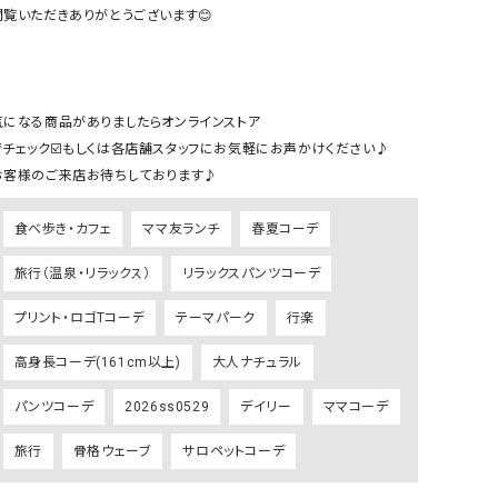
ケット・アウター
Our.（アワードット）
Hymn LIPA（ヒムリパ）
閲覧いただきありがとうございます😊

ズ
Wrapin nine9（ラッピンナイン）
W（ラッピンナイン）
ロング・マキシ丈
day standard（デイスタンダード）
10t'ena (トテナ)
その他スカート
気になる商品がありましたらオンラインストア

でチェック☑️もしくは各店舗スタッフにお気軽にお声かけください♪

プス
お客様のご来店お待ちしております♪
08mab(ゼロハチマブ)
Johnbull（ジョンブル）
ピース・チュニック
すべて見る
1%（イチ パーセント）
LAOCOONTE（ラオコンテ）
食べ歩き・カフェ
ママ友ランチ
春夏コーデ
ペット・オーバーオール
1 metre carre（アンメートルキャレ ）
LAURA DI MAGGIO（ロ
ケット・アウター
旅行（温泉・リラックス）
リラックスパンツコーデ
オ）
ズ
プリント・ロゴTコーデ
テーマパーク
行楽
120%lino（ワンハンドレッドトゥエンティ
le camouflage tribe
ーパーセントリノ）
トライブ）
高身長コーデ(161cm以上)
大人ナチュラル
adidas（アディダス）
Lallia Mu（ラリア ムー）
パンツコーデ
2026ss0529
デイリー
ママコーデ
ASFVLT（アスファルト）
mizuiro ind（ミズイロ イ
旅行
骨格ウェーブ
サロペットコーデ
Ampersand（アンパサンド）
MICALLE MICALLE（ミ
Antiquite's（アンティークス）
NATURAL LAUNDRY（