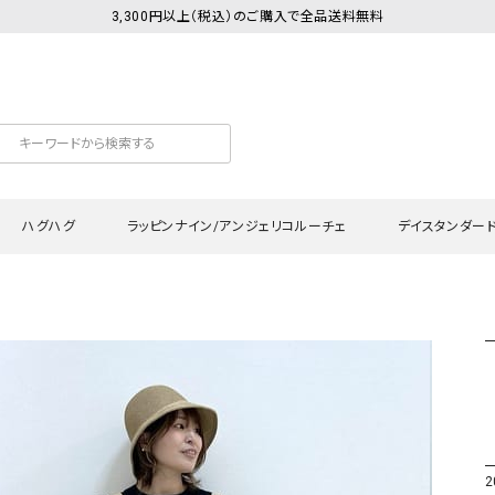
3,300円以上（税込）のご購入で全品送料無料
ハグハグ
ラッピンナイン/アンジェリコルーチェ
デイスタンダー
カットソー
Tシャツ・カットソー
ワンピース
Tシャツ・カットソー
ワンピース
トッ
プ・キャミソール
シャツ・ブラウス
チュニック
カーディガン・ベスト
チュニック
ワン
ン・ベスト
カーディガン
シャツ・ブラウス
パン
ラウス
ベスト
スウェット・パーカー
サロ
・パーカー
ニット
ニット
スカ
2