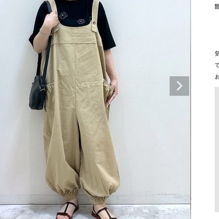
タンクトップ・キャミソール
ジャ
グッ
その他のパンツ
パンツ
デニムパンツ
ロング・マキシ丈
デニムパンツ
ロング・マキシ丈
ツ
その他のパンツ
その他スカート
その他スカート
トッ
ワン
ジャケット
サロ
ジャケット
すべて見る
コート
バッグ
ジャ
コート
ガウン
シューズ
グッ
その他アウター
アクセサリー
すべて見る
バッグ
靴
帽子